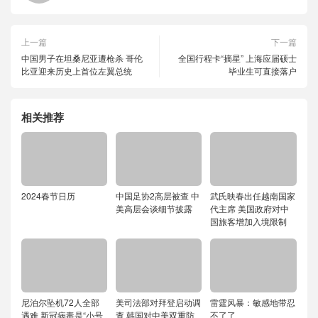
上一篇
下一篇
中国男子在坦桑尼亚遭枪杀 哥伦
全国行程卡“摘星” 上海应届硕士
比亚迎来历史上首位左翼总统
毕业生可直接落户
相关推荐
2024春节日历
中国足协2高层被查 中
武氏映春出任越南国家
美高层会谈细节披露
代主席 美国政府对中
国旅客增加入境限制
尼泊尔坠机72人全部
美司法部对拜登启动调
雷霆风暴：敏感地带忍
遇难 新冠病毒是“小号
查 韩国对中美双重防
不了了