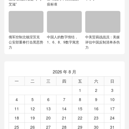
艾滋”
疫标准
俄军控制北顿涅茨克
中国人的数字情结，
中美贸易战战况：美媒
公安部重拳打击黑恶势
1、6、8、9数字寓意
评估中国反制清单杀伤
力
力
2026 年 8 月
一
二
三
四
五
六
日
1
2
3
4
5
6
7
8
9
10
11
12
13
14
15
16
17
18
19
20
21
22
23
24
25
26
27
28
29
30
31