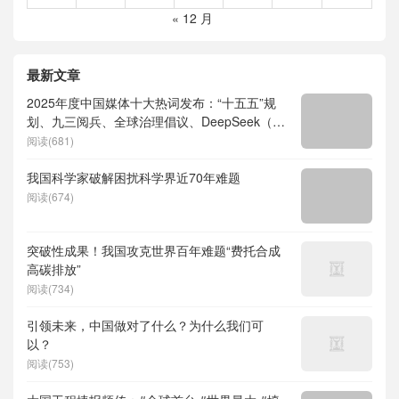
« 12 月
最新文章
2025年度中国媒体十大热词发布：“十五五”规
划、九三阅兵、全球治理倡议、DeepSeek（深
度求索）、人形机器人、苏超、票根经济、育
阅读(681)
儿补贴、科学素养、网络生态治理
我国科学家破解困扰科学界近70年难题
阅读(674)
突破性成果！我国攻克世界百年难题“费托合成
高碳排放”
阅读(734)
引领未来，中国做对了什么？为什么我们可
以？
阅读(753)