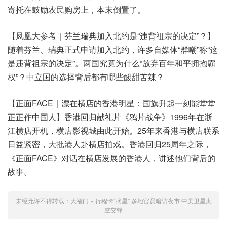
寄托在鼓励农民购房上，本末倒置了。
【凤凰大参考｜芬兰瑞典加入北约是“违背祖宗的决定”？】
随着芬兰、瑞典正式申请加入北约，许多自媒体“群嘲”称“这
是违背祖宗的决定”。两国究竟为什么“放弃百年和平拥抱霸
权”？中立国的选择背后都有哪些酸甜苦辣？
【正面FACE｜漂在横店的香港明星：国旗升起一刻能堂堂
正正作中国人】香港回归献礼片《鸦片战争》1996年在浙
江横店开机，横店影视城由此开始。25年来香港与横店联系
日益紧密，大批港人赴横店拍戏。香港回归25周年之际，
《正面FACE》对话在横店发展的香港人，讲述他们背后的
故事。
未经允许不得转载：
大福门
»
行程卡“摘星” 多地官员暗访夜市 中美卫星太
空交锋