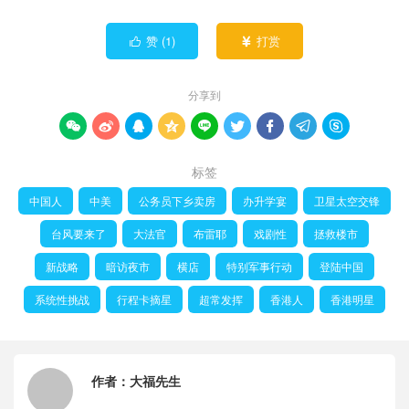
赞 (
1
)
打赏


分享到









标签
中国人
中美
公务员下乡卖房
办升学宴
卫星太空交锋
台风要来了
大法官
布雷耶
戏剧性
拯救楼市
新战略
暗访夜市
横店
特别军事行动
登陆中国
系统性挑战
行程卡摘星
超常发挥
香港人
香港明星
作者：
大福先生