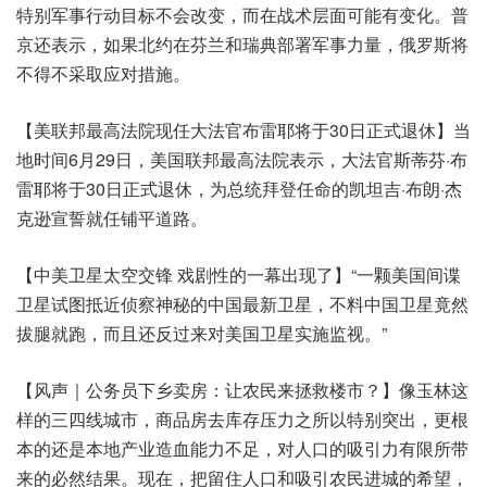
特别军事行动目标不会改变，而在战术层面可能有变化。普
京还表示，如果北约在芬兰和瑞典部署军事力量，俄罗斯将
不得不采取应对措施。
【美联邦最高法院现任大法官布雷耶将于30日正式退休】当
地时间6月29日，美国联邦最高法院表示，大法官斯蒂芬·布
雷耶将于30日正式退休，为总统拜登任命的凯坦吉·布朗·杰
克逊宣誓就任铺平道路。
【中美卫星太空交锋 戏剧性的一幕出现了】“一颗美国间谍
卫星试图抵近侦察神秘的中国最新卫星，不料中国卫星竟然
拔腿就跑，而且还反过来对美国卫星实施监视。”
【风声｜公务员下乡卖房：让农民来拯救楼市？】像玉林这
样的三四线城市，商品房去库存压力之所以特别突出，更根
本的还是本地产业造血能力不足，对人口的吸引力有限所带
来的必然结果。现在，把留住人口和吸引农民进城的希望，