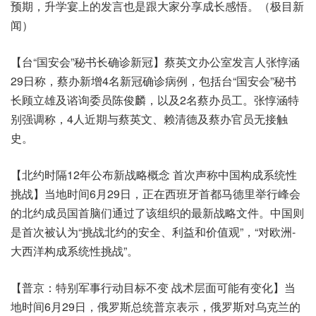
预期，升学宴上的发言也是跟大家分享成长感悟。（极目新
闻）
【台“国安会”秘书长确诊新冠】蔡英文办公室发言人张惇涵
29日称，蔡办新增4名新冠确诊病例，包括台“国安会”秘书
长顾立雄及谘询委员陈俊麟，以及2名蔡办员工。张惇涵特
别强调称，4人近期与蔡英文、赖清德及蔡办官员无接触
史。
【北约时隔12年公布新战略概念 首次声称中国构成系统性
挑战】当地时间6月29日，正在西班牙首都马德里举行峰会
的北约成员国首脑们通过了该组织的最新战略文件。中国则
是首次被认为“挑战北约的安全、利益和价值观”，“对欧洲-
大西洋构成系统性挑战”。
【普京：特别军事行动目标不变 战术层面可能有变化】当
地时间6月29日，俄罗斯总统普京表示，俄罗斯对乌克兰的