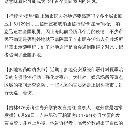
这意味着它可能成为今年首个登陆我国的台风。
【行程卡“摘星”后 上海市民去外地还要隔离吗？多个城市回
应】6月29日，工信部宣布取消通信行程卡“星号”标记，消
息迅速在全国刷屏。因上海此前经历几个月的疫情，不少市
民不确定是否到外地就不需隔离了？市民在沪出入公共场所
只需出示随申码，到了外地通行是否会遇到阻碍？对此，记
者咨询了全国多地。
【多地官员暗访夜市】近期，多地公安系统部署针对夏季治
安的专项整治行动，强化对夜市、大排档、娱乐场所等重点
区域的夜间巡查巡防，一些地区的官员还走上街头夜市，进
行夜巡、暗访。
【吉林476分考生办升学宴发言走红 当事人：这分数是超常
发挥】6月29日，吉林男孩王柏涵考出476分办升学宴的发
言被赞，并登上热搜。他告诉记者，高考分数超出了自己的