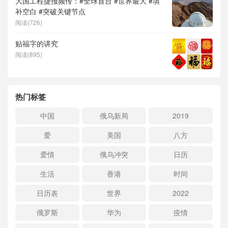
大国工程捷报频传：#全球首台 #世界最大 #填
补空白 #突破关键节点
阅读(726)
贴福字的讲究
阅读(895)
热门标签
中国
俄乌新局
2019
爱
美国
八方
爱情
俄乌冲突
日历
生活
香港
时间
日历表
世界
2022
俄罗斯
华为
疫情