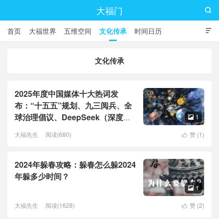
大福门

首页
大福世界
五维空间
文化传承
时间日历

文化传承
2025年度中国媒体十大热词发
布：“十五五”规划、九三阅兵、全
球治理倡议、DeepSeek（深度求
1

索）、人形机器人、苏超、票根经
大福先生
阅读(680)
赞 (
1
)

济、育儿补贴、科学素养、网络生
态治理
2024年躲春攻略：躲春怎么躲2024
年躲多少时间？
1

大福先生
阅读(1628)
赞 (
2
)
