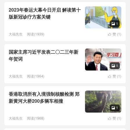
2023年春运大幕今日开启 解读第十
版新冠诊疗方案关键
1

大福先生
阅读(1939)
赞 (
1
)

国家主席习近平发表二〇二三年新
年贺词
1

大福先生
阅读(1964)
赞 (
1
)

香港取消所有入境强制核酸检测 郑
新黄河大桥200多辆车相撞
1

大福先生
阅读(1968)
赞 (
1
)
