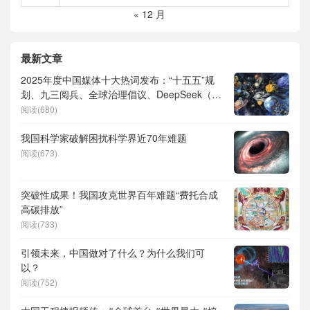
« 12 月
最新文章
2025年度中国媒体十大热词发布：“十五五”规
划、九三阅兵、全球治理倡议、DeepSeek（深
度求索）、人形机器人、苏超、票根经济、育
阅读(680)
儿补贴、科学素养、网络生态治理
我国科学家破解困扰科学界近70年难题
阅读(673)
突破性成果！我国攻克世界百年难题“费托合成
高碳排放”
阅读(733)
引领未来，中国做对了什么？为什么我们可
以？
阅读(752)