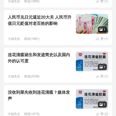
大福先生
阅读(1969)
赞 (
1
)

人民币兑日元逼近20大关 人民币升
值日元贬值对老百姓的影响
1

大福先生
阅读(1981)
赞 (
1
)

连花清瘟诞生和发迹简史以及国内
外的认可度
1

大福先生
阅读(2038)
赞 (
1
)

没收到菜先收到连花清瘟？媒体发
声
1

大福先生
阅读(1973)
赞 (
2
)
