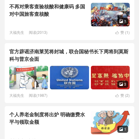
不再对乘客查验核酸和健康码 多国
对中国旅客查核酸
1

大福先生
阅读(2013)
赞 (
1
)

官方辟谣济南莱芜将封城，联合国秘书长下周将到莫斯
科与普京会面
3

大福先生
阅读(1987)
赞 (
2
)

个人养老金制度将出炉 明确缴费水
平与领取金额
1
