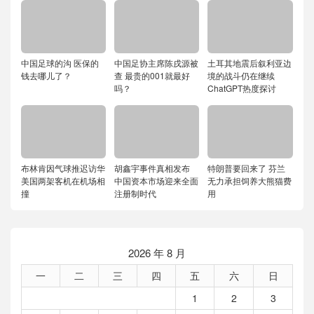
中国足球的沟 医保的
中国足协主席陈戌源被
土耳其地震后叙利亚边
钱去哪儿了？
查 最贵的001就最好
境的战斗仍在继续
吗？
ChatGPT热度探讨
布林肯因气球推迟访华
胡鑫宇事件真相发布
特朗普要回来了 芬兰
美国两架客机在机场相
中国资本市场迎来全面
无力承担饲养大熊猫费
撞
注册制时代
用
2026 年 8 月
一
二
三
四
五
六
日
1
2
3