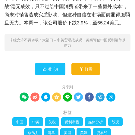
战“毫无成效，只不过给中国消费者带来了一些额外成本”，
尚未对销售造成实质影响。但这种自信在市场面前显得脆弱
且无力。本周一，该公司股价下跌3.9%，至65.24美元。
未经允许不得转载：
大福门
»
中美贸易战战况：美媒评估中国反制清单杀
伤力
赞 (
0
)
打赏


分享到









标签
中国
中美
关税
反制举措
媒体分析
战况
杀伤力
清单
美国
美媒
贸易战