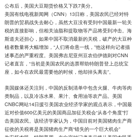
公布后，美国大豆期货价格又下跌7美分。
美国有线电视新闻网（CNN）13日称，美国农民已经对特
朗普的贸易战失去耐心，虽然大豆没有受到中国最新一轮关
税的直接影响，但相关油脂和提取物等产品将受到冲击。海
斯道夫还担心，如果中国不取消最新的关税，破产的大豆种
植者数量将大幅增加，“人们将命悬一线，”他这样向记者描
述事态的严重程度。美国弗吉尼亚州豆农伯伊德则对CNN
记者直言，“当初是美国农民的选票帮助特朗普登上总统宝
座，如今在农民最需要他的时候，他却掉头离去”。
美国媒体还关注到，中国的反制清单中包含火腿、牛肉等肉
类制品，以及冷冻水果、果汁、食用油等农产品。美国
CNBC网站14日援引美国农业经济学家的观点表示，中国最
近对价值600亿美元的美国商品加征关税会“从各个角度”打
击美国农民。该经济学家认为，中国目前对美国猪肉生产商
征收的关税将是美国猪肉生产商“错失的一个巨大机会”