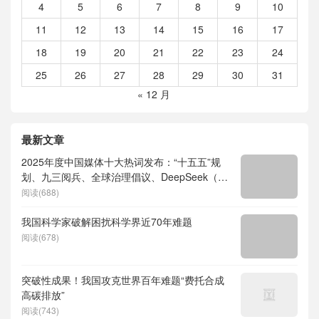
4
5
6
7
8
9
10
11
12
13
14
15
16
17
18
19
20
21
22
23
24
25
26
27
28
29
30
31
« 12 月
最新文章
2025年度中国媒体十大热词发布：“十五五”规
划、九三阅兵、全球治理倡议、DeepSeek（深
度求索）、人形机器人、苏超、票根经济、育
阅读(688)
儿补贴、科学素养、网络生态治理
我国科学家破解困扰科学界近70年难题
阅读(678)
突破性成果！我国攻克世界百年难题“费托合成
高碳排放”
阅读(743)