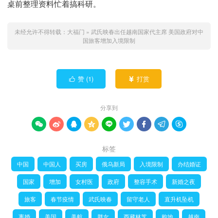
桌前整理资料忙着搞科研。
未经允许不得转载：
大福门
»
武氏映春出任越南国家代主席 美国政府对中
国旅客增加入境限制
赞 (
1
)
打赏


分享到









标签
中国
中国人
买房
俄乌新局
入境限制
办结婚证
国家
增加
女村医
政府
整容手术
新婚之夜
旅客
春节疫情
武氏映春
留守老人
直升机坠机
离婚
美国
美航
胖女
西藏林芝
购地
越南