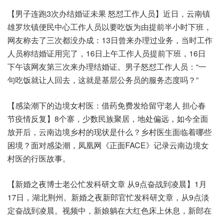
【男子连跑3次办结婚证未果 怒怼工作人员】近日，云南镇
雄罗坎镇便民中心工作人员以要吃饭为由提前半小时下班，
网友称去了三次都没办成：13日曾来办理过业务，当时工作
人员称结婚证用完了，16日上午工作人员提前下班，16日
下午该网友第三次来办理结婚证。男子怒怼工作人员：“一
句吃饭就让人回去，这就是基层公务员的服务态度吗？”
【感染潮下的边境女村医：借药免费发给留守老人 担心春
节疫情反复】8个寨，少数民族聚居，地处偏远，如今全面
放开后，云南边境乡村的现状是什么？乡村医生面临着哪些
困境？面对感染潮，凤凰网《正面FACE》记录云南边境女
村医的行医故事。
【新婚之夜博士老公忙发科研文章 从9点奋战到凌晨】1月
17日，湖北荆州。新婚之夜新郎官忙发科研文章，从9点淡
定奋战到凌晨。视频中，新娘躺在大红色床上休息，新郎在