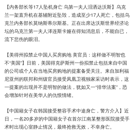
【内务部长等17人坠机身亡 乌第一夫人泪洒达沃斯】乌克
兰一架直升机在基辅附近坠毁，造成至少17人死亡，包括乌
克兰内务部长莫纳斯蒂尔斯基。正在出席达沃斯世界经济论
坛的乌克兰第一夫人泽连斯卡娅在得知消息后，不能自已，
流下悲伤的眼泪。
【美得州拟禁止中国人买房购地 美官员：这样做不明智也
不“美国”】日前，美国得克萨斯州一份拟禁止包括来自中国
的公司或个人在当地买房购地的提案备受关注。来自加利福
尼亚州的联邦和州级官员接受凤凰卫视独家采访时表示，这
一提案的出现并不是明智的做法，犹如又一“排华法案”，恐
会增加针对在美华人的仇恨情绪。
【中国籍女子在韩国接受整容手术中途身亡，警方介入】近
日，一名20多岁的中国籍女子在首尔江南某整形医院接受手
术时出现心室静止情况，最终抢救无效，不幸身亡。