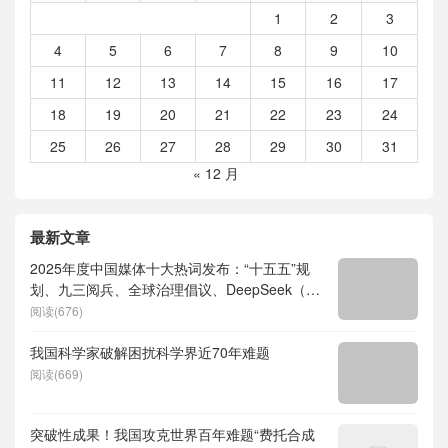
1
2
3
4
5
6
7
8
9
10
11
12
13
14
15
16
17
18
19
20
21
22
23
24
25
26
27
28
29
30
31
« 12 月
最新文章
2025年度中国媒体十大热词发布：“十五五”规
划、九三阅兵、全球治理倡议、DeepSeek（深
度求索）、人形机器人、苏超、票根经济、育
阅读(676)
儿补贴、科学素养、网络生态治理
我国科学家破解困扰科学界近70年难题
阅读(669)
突破性成果！我国攻克世界百年难题“费托合成