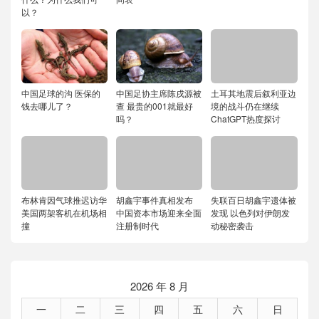
以？
中国足球的沟 医保的
中国足协主席陈戌源被
土耳其地震后叙利亚边
钱去哪儿了？
查 最贵的001就最好
境的战斗仍在继续
吗？
ChatGPT热度探讨
布林肯因气球推迟访华
胡鑫宇事件真相发布
失联百日胡鑫宇遗体被
美国两架客机在机场相
中国资本市场迎来全面
发现 以色列对伊朗发
撞
注册制时代
动秘密袭击
2026 年 8 月
一
二
三
四
五
六
日