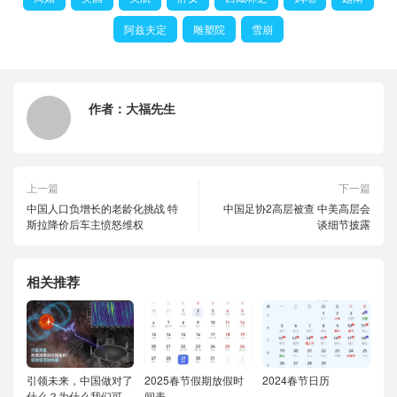
阿兹夫定
雕塑院
雪崩
作者：
大福先生
上一篇
下一篇
中国人口负增长的老龄化挑战 特
中国足协2高层被查 中美高层会
斯拉降价后车主愤怒维权
谈细节披露
相关推荐
引领未来，中国做对了
2025春节假期放假时
2024春节日历
什么？为什么我们可
间表