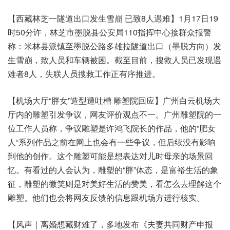
【西藏林芝一隧道出口发生雪崩 已致8人遇难】1月17日19
时50分许，林芝市墨脱县公安局110指挥中心接群众报警
称：米林县派镇至墨脱公路多雄拉隧道出口（墨脱方向）发
生雪崩，致人员和车辆被困。截至目前，搜救人员已发现遇
难者8人，失联人员搜救工作正有序推进。
【机场大厅“胖女”造型遭吐槽 雕塑院回应】广州白云机场大
厅内的雕塑引发争议，网友评价观点不一。广州雕塑院的一
位工作人员称，争议雕塑是许鸿飞院长的作品，他的”肥女
人“系列作品之前在网上也会有一些争议，但后续没有影响
到他的创作。这个雕塑可能是想表达对儿时母亲的场景回
忆。有看过的人会认为，雕塑的“胖”体态，是富裕生活的象
征，雕塑的微笑则是对美好生活的赞美，看怎么去理解这个
雕塑。他们也会将网友反馈的信息跟机场方进行核实。
【风声｜离婚想藏财难了，多地发布《夫妻共同财产申报