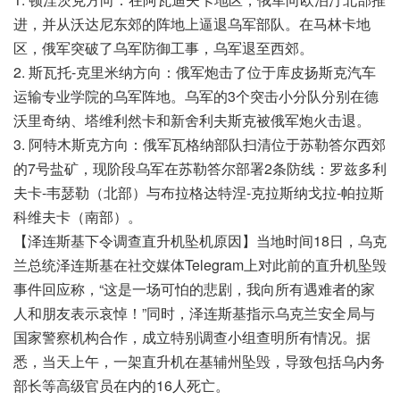
进，并从沃达尼东郊的阵地上逼退乌军部队。在马林卡地
区，俄军突破了乌军防御工事，乌军退至西郊。
2. 斯瓦托-克里米纳方向：俄军炮击了位于库皮扬斯克汽车
运输专业学院的乌军阵地。乌军的3个突击小分队分别在德
沃里奇纳、塔维利然卡和新舍利夫斯克被俄军炮火击退。
3. 阿特木斯克方向：俄军瓦格纳部队扫清位于苏勒答尔西郊
的7号盐矿，现阶段乌军在苏勒答尔部署2条防线：罗兹多利
夫卡-韦瑟勒（北部）与布拉格达特涅-克拉斯纳戈拉-帕拉斯
科维夫卡（南部）。
【泽连斯基下令调查直升机坠机原因】当地时间18日，乌克
兰总统泽连斯基在社交媒体Telegram上对此前的直升机坠毁
事件回应称，“这是一场可怕的悲剧，我向所有遇难者的家
人和朋友表示哀悼！”同时，泽连斯基指示乌克兰安全局与
国家警察机构合作，成立特别调查小组查明所有情况。据
悉，当天上午，一架直升机在基辅州坠毁，导致包括乌内务
部长等高级官员在内的16人死亡。