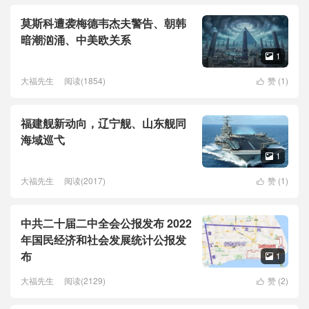
莫斯科遭袭梅德韦杰夫警告、朝韩
暗潮汹涌、中美欧关系
1

大福先生
阅读(1854)
赞 (
1
)

福建舰新动向，辽宁舰、山东舰同
海域巡弋
1

大福先生
阅读(2017)
赞 (
1
)

中共二十届二中全会公报发布 2022
年国民经济和社会发展统计公报发
布
1

大福先生
阅读(2129)
赞 (
2
)
