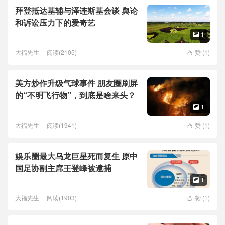
拜登抵达基辅与泽连斯基会谈 舆论
和诉讼压力下的爱奇艺
1

大福先生
阅读(2105)
赞 (
1
)

美方炒作升级气球事件 朋友圈刷屏
的“不明飞行物”，到底是啥来头？
1

大福先生
阅读(1941)
赞 (
1
)

娱乐圈最大乌龙巨星死而复生 原中
国足协副主席王登峰被逮捕
1

大福先生
阅读(1903)
赞 (
1
)
