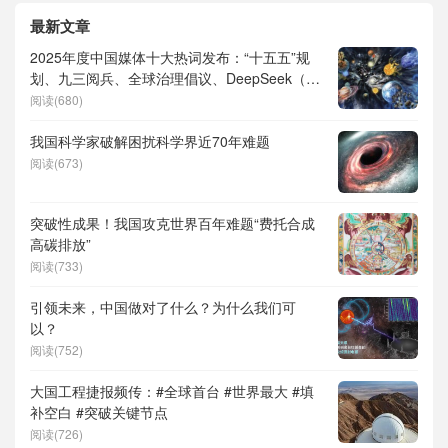
最新文章
2025年度中国媒体十大热词发布：“十五五”规
划、九三阅兵、全球治理倡议、DeepSeek（深
度求索）、人形机器人、苏超、票根经济、育
阅读(680)
儿补贴、科学素养、网络生态治理
我国科学家破解困扰科学界近70年难题
阅读(673)
突破性成果！我国攻克世界百年难题“费托合成
高碳排放”
阅读(733)
引领未来，中国做对了什么？为什么我们可
以？
阅读(752)
大国工程捷报频传：#全球首台 #世界最大 #填
补空白 #突破关键节点
阅读(726)