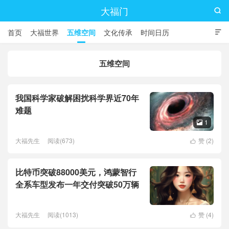
大福门

首页
大福世界
五维空间
文化传承
时间日历

五维空间
我国科学家破解困扰科学界近70年
难题
1

大福先生
阅读(673)
赞 (
2
)

比特币突破88000美元，鸿蒙智行
全系车型发布一年交付突破50万辆
大福先生
阅读(1013)
赞 (
4
)
