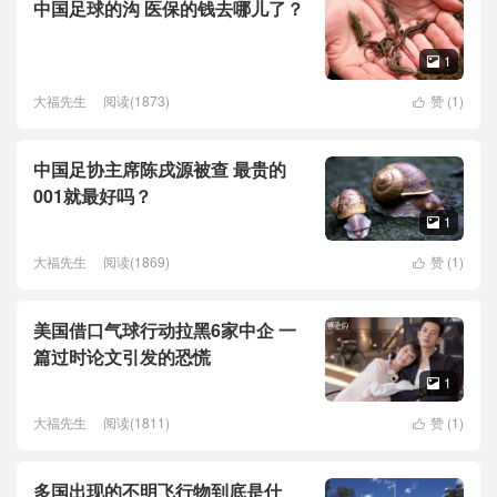
中国足球的沟 医保的钱去哪儿了？
1

大福先生
阅读(1873)
赞 (
1
)

中国足协主席陈戌源被查 最贵的
001就最好吗？
1

大福先生
阅读(1869)
赞 (
1
)

美国借口气球行动拉黑6家中企 一
篇过时论文引发的恐慌
1

大福先生
阅读(1811)
赞 (
1
)

多国出现的不明飞行物到底是什