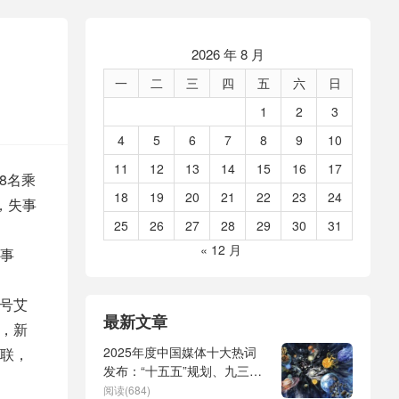
2026 年 8 月
一
二
三
四
五
六
日
1
2
3
4
5
6
7
8
9
10
11
12
13
14
15
16
17
8名乘
18
19
20
21
22
23
24
，失事
25
26
27
28
29
30
31
« 12 月
事
小号艾
最新文章
上，新
2025年度中国媒体十大热词
联，
发布：“十五五”规划、九三阅
兵、全球治理倡议、
阅读(684)