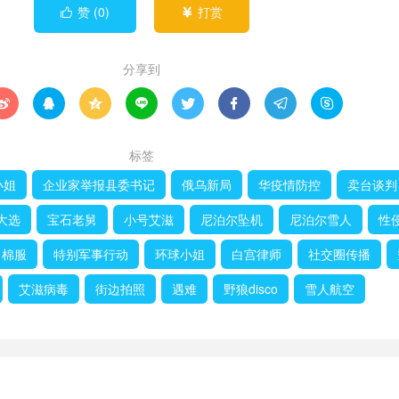
赞 (
0
)
打赏


分享到








标签
小姐
企业家举报县委书记
俄乌新局
华疫情防控
卖台谈判
大选
宝石老舅
小号艾滋
尼泊尔坠机
尼泊尔雪人
性
棉服
特别军事行动
环球小姐
白宫律师
社交圈传播
艾滋病毒
街边拍照
遇难
野狼disco
雪人航空