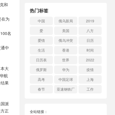
斯克和
热门标签
是在为
中国
俄乌新局
2019
爱
美国
八方
00名
爱情
俄乌冲突
日历
交通中
生活
香港
时间
日历表
世界
2022
日本大
俄罗斯
华为
疫情
赴华航
高考
中国足球
上海
，结果
春节
亚速钢铁厂
工作
美国派
美方正
全站链接：