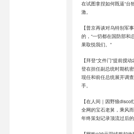
在试图拿捏如何既逼“台
激。
【普京再谈对乌特别军事
的，“一切都在国防部和
果取悦我们。”
【拜登“文件门”提前搅
登在担任副总统时期机密
现任和前任总统展开调查
手。
【在人间｜因野狼disc
全网的宝石老舅，乘风而
年终策划记录顶流过后的
【网购198元羽绒服却