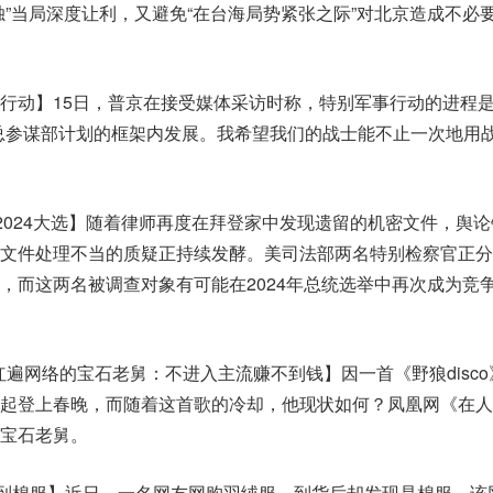
独”当局深度让利，又避免“在台海局势紧张之际”对北京造成不必
行动】15日，普京在接受媒体采访时称，特别军事行动的进程
总参谋部计划的框架内发展。我希望我们的战士能不止一次地用
动2024大选】随着律师再度在拜登家中发现遗留的机密文件，舆
文件处理不当的质疑正持续发酵。美司法部两名特别检察官正分
，而这两名被调查对象有可能在2024年总统选举中再次成为竞
o红遍网络的宝石老舅：不进入主流赚不到钱】因一首《野狼disc
起登上春晚，而随着这首歌的冷却，他现状如何？凤凰网《在人
宝石老舅。
收到棉服】近日，一名网友网购羽绒服，到货后却发现是棉服。该