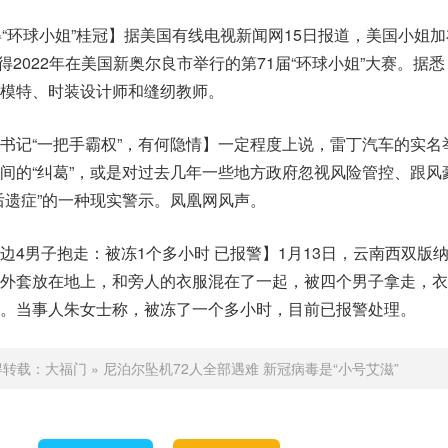
得“环球小姐”桂冠】据美国有线电视新闻网15日报道，美国小姐
iel）赢得2022年在美国新奥尔良市举行的第71届“环球小姐”大赛。据
模特、时装设计师和缝纫教师。
书记“一把手霸权”，有何隐情】一定程度上说，雷丁汽车的实名
间的“纠葛”，或是对过去几年一些地方政府忽视风险管控、跟风
后遗症”的一种现实警示。凤凰网风声。
边4男子抱走：被冻1个多小时 已报警】1月13日，云南西双版
外套放在地上，和旁人的衣服混在了一起，被四个男子拿走，衣
。当事人朱女士称，被冻了一个多小时，目前已报警处理。
得转载：
大福门
»
尼泊尔坠机72人全部遇难 新冠病毒是“小号艾滋”