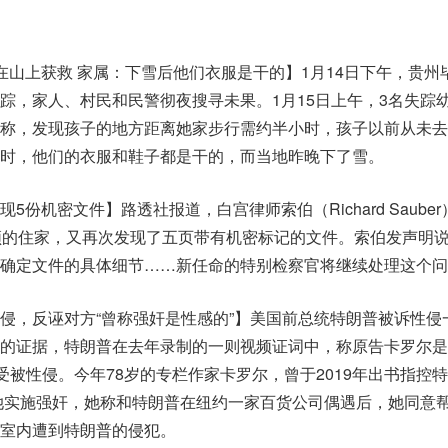
在山上获救 家属：下雪后他们衣服是干的】1月14日下午，贵州
踪，家人、村民和民警彻夜搜寻未果。1月15日上午，3名失踪
称，发现孩子的地方距离她家步行需约半小时，孩子以前从未去
时，他们的衣服和鞋子都是干的，而当地昨晚下了雪。
份机密文件】路透社报道，白宫律师索伯（Richard Sauber
顿的住家，又再次发现了五页带有机密标记的文件。索伯发声明说
确定文件的具体细节……新任命的特别检察官将继续处理这个问
侵，反诬对方“曾称强奸是性感的”】美国前总统特朗普被诉性侵
的证据，特朗普在去年录制的一则视频证词中，称原告卡罗尔是
受被性侵。今年78岁的专栏作家卡罗尔，曾于2019年出书指控
对她实施强奸，她称和特朗普在纽约一家百货公司偶遇后，她同意
室内遭到特朗普的侵犯。