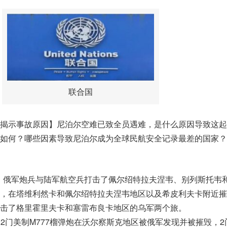
联合国
揭示事故原因】尼泊尔空难已致全员遇难，是什么原因导致这起
如何？哪些因素导致尼泊尔成为全球民航安全记录最差的国家？
方向：俄军炮兵与陆军航空兵打击了佩尔绍特拉夫涅韦、别列斯托韦
，在塔维利然卡和佩尔绍特拉夫涅韦地区以及希皮利夫卡附近摧
击了格里霍里夫卡和塞雷布良卡地区的乌军两个旅。
军2门美制M777榴弹炮在沃尔察斯克地区被俄军发现并被摧毁，2门