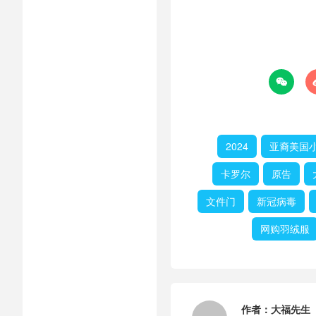

2024
亚裔美国
卡罗尔
原告
文件门
新冠病毒
网购羽绒服
作者：
大福先生