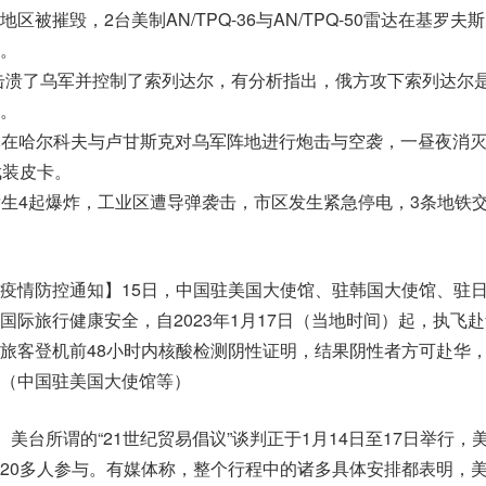
被摧毁，2台美制AN/TPQ-36与AN/TPQ-50雷达在基罗夫
。
俄军击溃了乌军并控制了索列达尔，有分析指出，俄方攻下索列达尔
。
俄军在哈尔科夫与卢甘斯克对乌军阵地进行炮击与空袭，一昼夜消灭1
武装皮卡。
地发生4起爆炸，工业区遭导弹袭击，市区发生紧急停电，3条地铁
疫情防控通知】15日，中国驻美国大使馆、驻韩国大使馆、驻
国际旅行健康安全，自2023年1月17日（当地时间）起，执飞
旅客登机前48小时内核酸检测阴性证明，结果阴性者方可赴华
（中国驻美国大使馆等）
】美台所谓的“21世纪贸易倡议”谈判正于1月14日至17日举行，
20多人参与。有媒体称，整个行程中的诸多具体安排都表明，