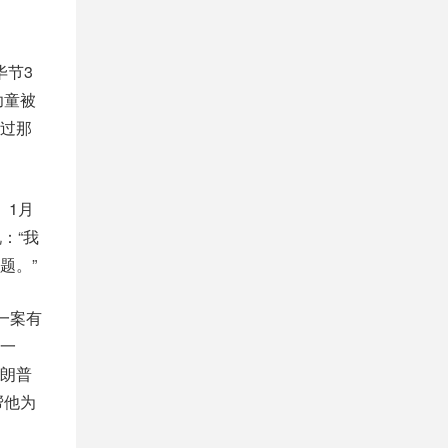
毕节3
幼童被
过那
）1月
：“我
题。”
一案有
一
特朗普
帮他为