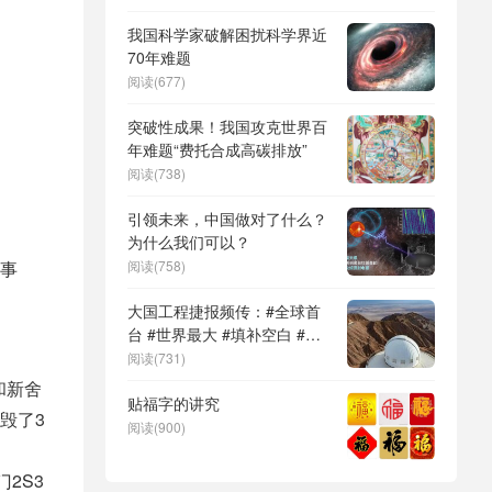
DeepSeek（深度求索）、人
形机器人、苏超、票根经济、
我国科学家破解困扰科学界近
育儿补贴、科学素养、网络生
70年难题
态治理
阅读(677)
突破性成果！我国攻克世界百
年难题“费托合成高碳排放”
阅读(738)
引领未来，中国做对了什么？
为什么我们可以？
阅读(758)
事
大国工程捷报频传：#全球首
台 #世界最大 #填补空白 #突
破关键节点
阅读(731)
和新舍
贴福字的讲究
毁了3
阅读(900)
2S3