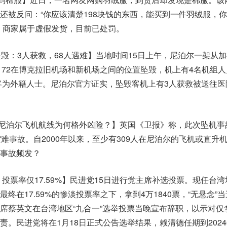
还被反问：“你应该清楚198块钱的东西，能买到一件羽绒服，
，商家属于虚假发货，目前已处罚。
坠毁：3人获救，68人遇难】当地时间15日上午，尼泊尔一架从
R 72在博克拉旧机场和新机场之间的位置坠毁，机上有4名机组
乘客为外籍人士。尼泊尔官方证实，坠毁客机上有3人获救被送往医
”，尼泊尔飞机航线为何格外凶险？】英国《卫报》称，此次坠机事
难事故。自2000年以来，至少有309人在尼泊尔的飞机或直升
事故频发？
投票率仅17.59%】民进党15日进行党主席补选投票。现任台
终在17.59%的惨淡投票率之下，拿到4万1840票，“无悬念”
席蔡英文在台湾地区“九合一”选举投票当晚宣布辞职，以示对仅
责。民进党将在1月18日正式公告选举结果，赖清德任期到2024