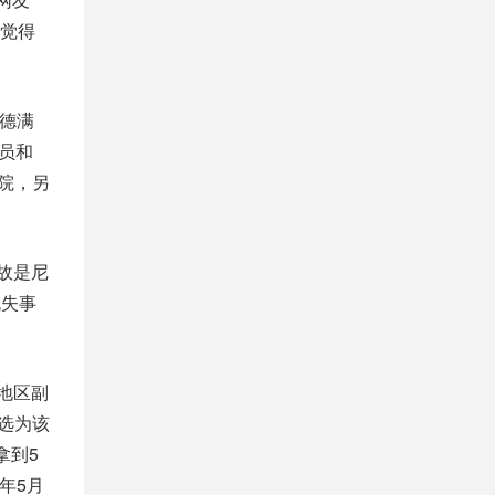
你觉得
加德满
人员和
院，另
故是尼
机失事
湾地区副
当选为该
拿到5
年5月