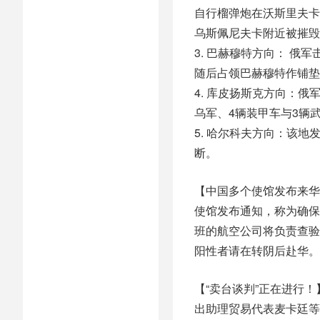
自行榴弹炮在沃斯里夫卡地区
乌斯佩尼夫卡附近被摧毁
3. 巴赫穆特方向： 
随后占领巴赫穆特作铺垫
4. 库皮扬斯克方向：
乌军、4辆装甲车与3辆
5. 哈尔科夫方向：该
断。
【中国多个使馆发布来华
使馆发布通知，称为确保
班的航空公司将负责查验
阳性者请在转阴后赴华。
【“卖台谈判”正在进行！
出助理贸易代表麦卡廷等