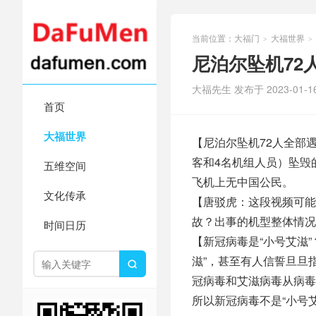
当前位置：
大福门
大福世界
>
>
尼泊尔坠机72
大福先生 发布于 2023-01-1
首页
大福世界
【尼泊尔坠机72人全部
客和4名机组人员）坠毁
五维空间
飞机上无中国公民。
文化传承
【唐驳虎：这段视频可能
故？出事的机型整体情况
时间日历
【新冠病毒是“小号艾滋
滋”，甚至有人信誓旦旦

冠病毒和艾滋病毒从病毒
所以新冠病毒不是“小号艾