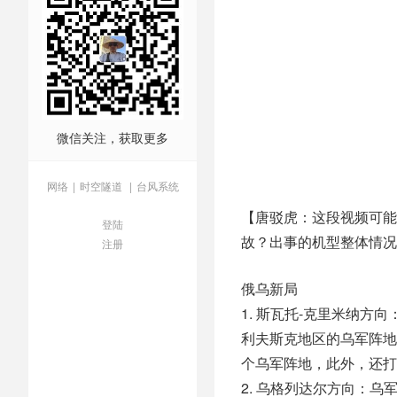
微信关注，获取更多
网络
|
时空隧道
|
台风系统
【唐驳虎：这段视频可能
登陆
故？出事的机型整体情况
注册
俄乌新局
1. 斯瓦托-克里米纳
利夫斯克地区的乌军阵地
个乌军阵地，此外，还打
2. 乌格列达尔方向：乌