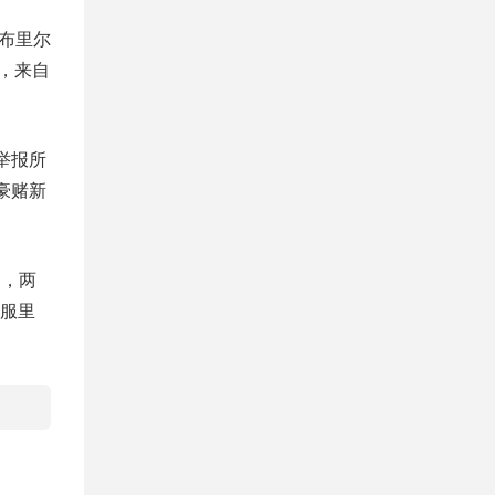
加布里尔
悉，来自
举报所
豪赌新
纳，两
服里