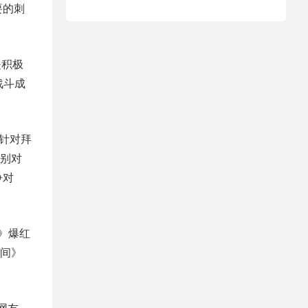
要的刺
是积极
战斗成
论针对拜
别对
争对
o》爆红
间》
网友