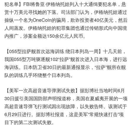
犯名单】FBI将鲁亚·伊格纳托娃列入十大通缉要犯名单，悬
赏十万美元寻找她的下落。司法部门认为，伊格纳托娃通过
操纵一个名为OneCoin的骗局，欺诈投资者40亿美元，然后
人间蒸发。伊格纳托娃的犯罪集团也通过传销形式向中国境
内推广，涉案金额达150余亿元人民币。
【055型拉萨舰首次远海训练 绕日本列岛一周】十几天前，
我国055型万吨驱逐舰102“拉萨”舰首次进入日本海，进行远
海训练。日本防卫省30日的最新通报显示，“拉萨”舰所在舰
队的训练几乎环绕整个日本列岛。
【美军一次高超音速导弹测试失败】据彭博社当地时间6月
30日援引美国国防部声明报道称，美国在夏威夷开展的一项
高超音速导弹飞行测试因出现故障，以失败告终。该测试于
6月29日进行。据彭博社报道，这是美军“常规快速打击”项
目下的第二次测试失败。