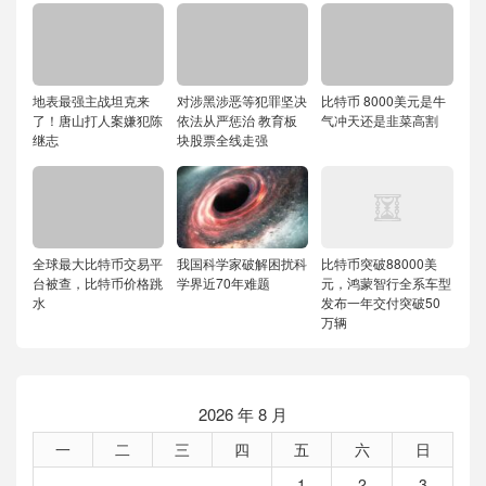
地表最强主战坦克来
对涉黑涉恶等犯罪坚决
比特币 8000美元是牛
了！唐山打人案嫌犯陈
依法从严惩治 教育板
气冲天还是韭菜高割
继志
块股票全线走强
全球最大比特币交易平
我国科学家破解困扰科
比特币突破88000美
台被查，比特币价格跳
学界近70年难题
元，鸿蒙智行全系车型
水
发布一年交付突破50
万辆
2026 年 8 月
一
二
三
四
五
六
日
1
2
3