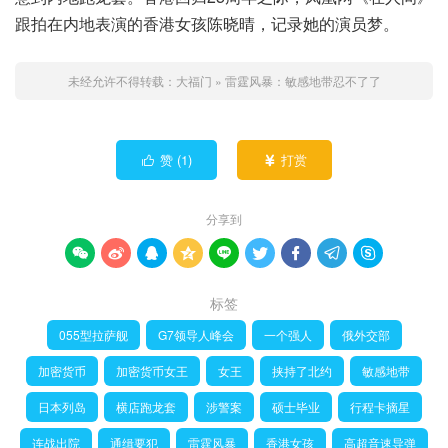
跟拍在内地表演的香港女孩陈晓晴，记录她的演员梦。
未经允许不得转载：
大福门
»
雷霆风暴：敏感地带忍不了了
赞 (
1
)
打赏


分享到









标签
055型拉萨舰
G7领导人峰会
一个强人
俄外交部
加密货币
加密货币女王
女王
挟持了北约
敏感地带
日本列岛
横店跑龙套
涉警案
硕士毕业
行程卡摘星
连战出院
通缉要犯
雷霆风暴
香港女孩
高超音速导弹