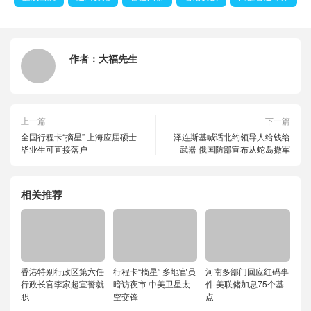
作者：
大福先生
上一篇
下一篇
全国行程卡“摘星” 上海应届硕士
泽连斯基喊话北约领导人给钱给
毕业生可直接落户
武器 俄国防部宣布从蛇岛撤军️
相关推荐
香港特别行政区第六任
行程卡“摘星” 多地官员
河南多部门回应红码事
行政长官李家超宣誓就
暗访夜市 中美卫星太
件 美联储加息75个基
职
空交锋
点