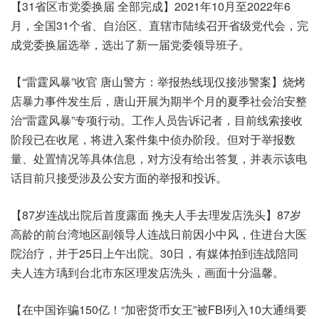
【31省区市党委换届 全部完成】2021年10月至2022年6
月，全国31个省、自治区、直辖市陆续召开省级党代会，完
成党委换届选举，选出了新一届党委领导班子。
【“雷霆风暴”收官 唐山警方：举报热线现仅接涉警案】烧烤
店暴力事件发生后，唐山开展为期半个月的夏季社会治安整
治“雷霆风暴”专项行动。工作人员告诉记者，目前线索接收
阶段已在收尾，将进入案件集中侦办阶段。但对于举报数
量、处置情况等具体信息，对方没有给出答复，并表示该电
话目前只接受涉及公安方面的举报和投诉。
【87岁连战出院后首度露面 挽夫人手去理发店洗头】87岁
高龄的前台湾地区副领导人连战日前因小中风，住进台大医
院治疗，并于25日上午出院。30日，有媒体拍到连战陪同
夫人连方瑀到台北市东区理发店洗头，画面十分温馨。
【在中国诈骗150亿！“加密货币女王”被FBI列入10大通缉要