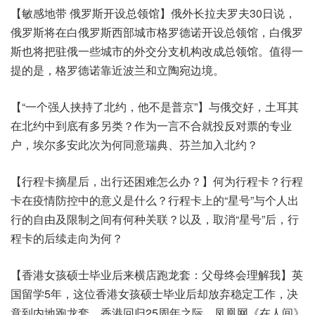
【敏感地带 俄罗斯开设总领馆】俄外长拉夫罗夫30日说，
俄罗斯将在白俄罗斯西部城市格罗德诺开设总领馆，白俄罗
斯也将把驻俄一些城市的外交分支机构改成总领馆。值得一
提的是，格罗德诺靠近波兰和立陶宛边境。
【“一个强人挟持了北约，他不是普京”】与俄交好，土耳其
在北约中到底有多另类？作为一言不合就投反对票的专业
户，埃尔多安此次为何同意瑞典、芬兰加入北约？
【行程卡摘星后，出行还困难怎么办？】何为行程卡？行程
卡在疫情防控中的意义是什么？行程卡上的“星号”与个人出
行的自由及限制之间有何种关联？以及，取消“星号”后，行
程卡的后续走向为何？
【香港女孩硕士毕业后来横店跑龙套：父母终会理解我】英
国留学5年，这位香港女孩硕士毕业后却放弃稳定工作，决
意到内地跑龙套。香港回归25周年之际，凤凰网《在人间》