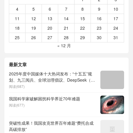
4
5
6
7
8
9
10
11
12
13
14
15
16
17
18
19
20
21
22
23
24
25
26
27
28
29
30
31
« 12 月
最新文章
2025年度中国媒体十大热词发布：“十五五”规
划、九三阅兵、全球治理倡议、DeepSeek（深
度求索）、人形机器人、苏超、票根经济、育
阅读(687)
儿补贴、科学素养、网络生态治理
我国科学家破解困扰科学界近70年难题
阅读(677)
突破性成果！我国攻克世界百年难题“费托合成
高碳排放”