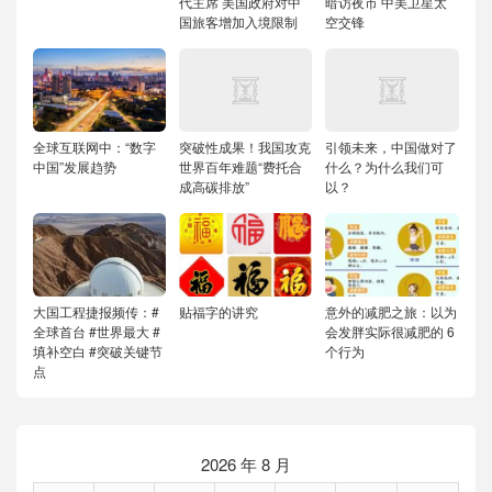
代主席 美国政府对中
暗访夜市 中美卫星太
国旅客增加入境限制
空交锋
全球互联网中：“数字
突破性成果！我国攻克
引领未来，中国做对了
中国”发展趋势
世界百年难题“费托合
什么？为什么我们可
成高碳排放”
以？
大国工程捷报频传：#
贴福字的讲究
意外的减肥之旅：以为
全球首台 #世界最大 #
会发胖实际很减肥的 6
填补空白 #突破关键节
个行为
点
2026 年 8 月