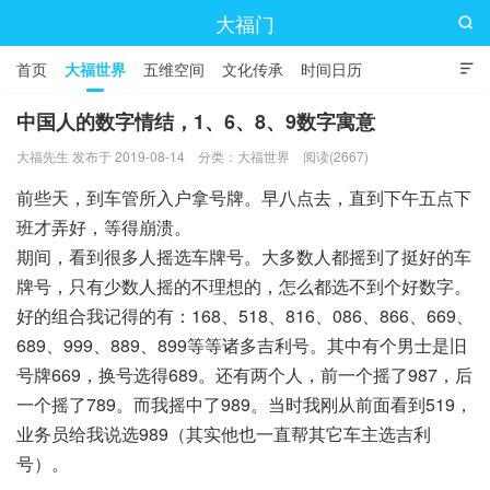
大福门

首页
大福世界
五维空间
文化传承
时间日历

中国人的数字情结，1、6、8、9数字寓意
大福先生 发布于 2019-08-14
分类：
大福世界
阅读(2667)
前些天，到车管所入户拿号牌。早八点去，直到下午五点下
班才弄好，等得崩溃。
期间，看到很多人摇选车牌号。大多数人都摇到了挺好的车
牌号，只有少数人摇的不理想的，怎么都选不到个好数字。
好的组合我记得的有：168、518、816、086、866、669、
689、999、889、899等等诸多吉利号。其中有个男士是旧
号牌669，换号选得689。还有两个人，前一个摇了987，后
一个摇了789。而我摇中了989。当时我刚从前面看到519，
业务员给我说选989（其实他也一直帮其它车主选吉利
号）。