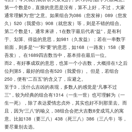
第一个数是0，直接的意思是没有，算不上好，不过，大家
通常理解为“您”之意。如果组合为086（您发禄）089（您发
久）520（我爱你）908（就您发）等，则是不错的组合。
第二个数是1。通常来讲，1在数字最后代表“益”，是有利
于、划算、得益的意思，如981（久发益）；若在一串数字
前面，则多是“一”和“要”的意思，如168（一路发）158（要
吾发）。在1689四吉数当中，基本排在最后一位。
而2，有好事成双的意思，也算一个小吉数，大概排在1之后
位列第5，最好的组合有520（我爱你）。但是，若组合
250，便有“二百五”的含义了，应避之。
至于3，没什么吉凶的表现，多数人的感觉是“凡事不过
三”，较为经典的组合有1314（一生一世）也可理解为（一
生一死），除了表达爱情忠贞外，其实也好不到那里去。而
且，因为“三八”的喻义，38组合会把大吉数8变成骂人的寓
意。比如138（要三八）438（死三八）386（三八牛）等，
要尽量别去选。