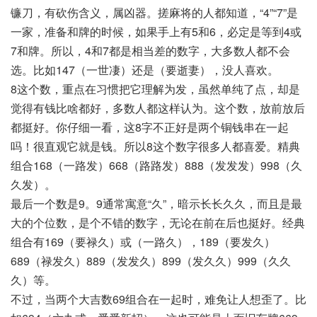
镰刀，有砍伤含义，属凶器。搓麻将的人都知道，“4”“7”是
一家，准备和牌的时候，如果手上有5和6，必定是等到4或
7和牌。所以，4和7都是相当差的数字，大多数人都不会
选。比如147（一世凄）还是（要逝妻），没人喜欢。
8这个数，重点在习惯把它理解为发，虽然单纯了点，却是
觉得有钱比啥都好，多数人都这样认为。这个数，放前放后
都挺好。你仔细一看，这8字不正好是两个铜钱串在一起
吗！很直观它就是钱。所以8这个数字很多人都喜爱。精典
组合168（一路发）668（路路发）888（发发发）998（久
久发）。
最后一个数是9。9通常寓意“久”，暗示长长久久，而且是最
大的个位数，是个不错的数字，无论在前在后也挺好。经典
组合有169（要禄久）或（一路久），189（要发久）
689（禄发久）889（发发久）899（发久久）999（久久
久）等。
不过，当两个大吉数69组合在一起时，难免让人想歪了。比