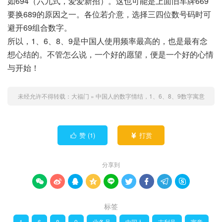
如694（六九式，爱爱新招）。这也可能是上面旧车牌669
要换689的原因之一。各位若介意，选择三四位数号码时可
避开69组合数字。
所以，1、6、8、9是中国人使用频率最高的，也是最有念
想心结的。不管怎么说，一个好的愿望，便是一个好的心情
与开始！
未经允许不得转载：
大福门
»
中国人的数字情结，1、6、8、9数字寓意
赞 (
1
)
打赏


分享到









标签
1
6
8
9
业务员
中国人
吉利号
寓意