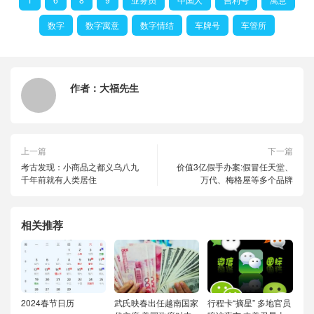
数字
数字寓意
数字情结
车牌号
车管所
作者：
大福先生
上一篇
下一篇
考古发现：小商品之都义乌八九
价值3亿假手办案:假冒任天堂、
千年前就有人类居住
万代、梅格屋等多个品牌
相关推荐
2024春节日历
武氏映春出任越南国家
行程卡“摘星” 多地官员