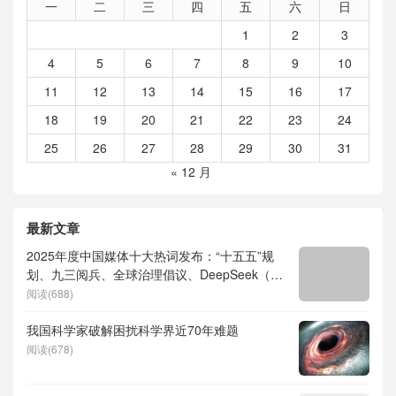
一
二
三
四
五
六
日
1
2
3
4
5
6
7
8
9
10
11
12
13
14
15
16
17
18
19
20
21
22
23
24
25
26
27
28
29
30
31
« 12 月
最新文章
2025年度中国媒体十大热词发布：“十五五”规
划、九三阅兵、全球治理倡议、DeepSeek（深
度求索）、人形机器人、苏超、票根经济、育
阅读(688)
儿补贴、科学素养、网络生态治理
我国科学家破解困扰科学界近70年难题
阅读(678)