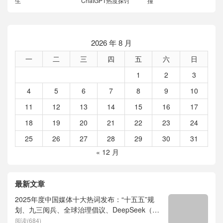
生
ChatGPT热度探讨
撞
2026 年 8 月
一
二
三
四
五
六
日
1
2
3
4
5
6
7
8
9
10
11
12
13
14
15
16
17
18
19
20
21
22
23
24
25
26
27
28
29
30
31
« 12 月
最新文章
2025年度中国媒体十大热词发布：“十五五”规
划、九三阅兵、全球治理倡议、DeepSeek（深
度求索）、人形机器人、苏超、票根经济、育
阅读(684)