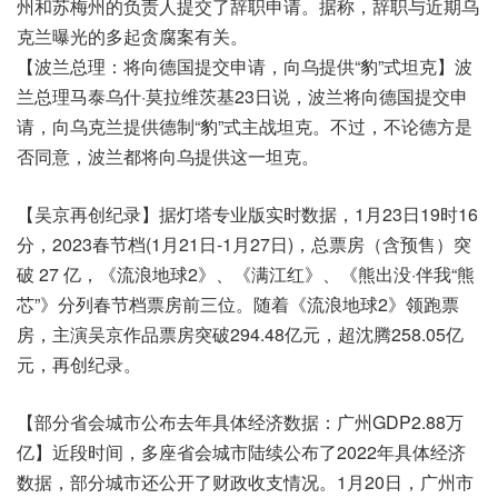
州和苏梅州的负责人提交了辞职申请。据称，辞职与近期乌
克兰曝光的多起贪腐案有关。
【波兰总理：将向德国提交申请，向乌提供“豹”式坦克】波
兰总理马泰乌什·莫拉维茨基23日说，波兰将向德国提交申
请，向乌克兰提供德制“豹”式主战坦克。不过，不论德方是
否同意，波兰都将向乌提供这一坦克。
【吴京再创纪录】据灯塔专业版实时数据，1月23日19时16
分，2023春节档(1月21日-1月27日)，总票房（含预售）突
破 27 亿，《流浪地球2》、《满江红》、《熊出没·伴我“熊
芯”》分列春节档票房前三位。随着《流浪地球2》领跑票
房，主演吴京作品票房突破294.48亿元，超沈腾258.05亿
元，再创纪录。
【部分省会城市公布去年具体经济数据：广州GDP2.88万
亿】近段时间，多座省会城市陆续公布了2022年具体经济
数据，部分城市还公开了财政收支情况。1月20日，广州市