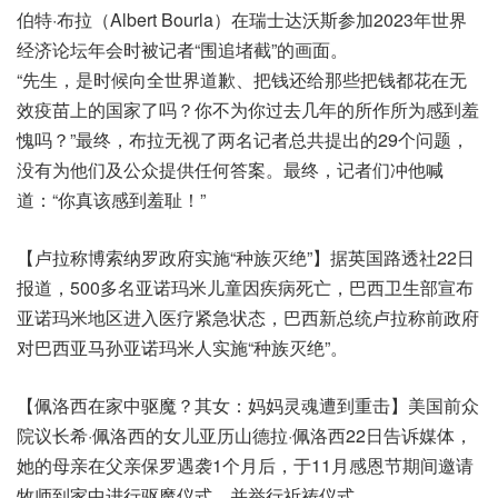
伯特·布拉（Albert Bourla）在瑞士达沃斯参加2023年世界
经济论坛年会时被记者“围追堵截”的画面。
“先生，是时候向全世界道歉、把钱还给那些把钱都花在无
效疫苗上的国家了吗？你不为你过去几年的所作所为感到羞
愧吗？”最终，布拉无视了两名记者总共提出的29个问题，
没有为他们及公众提供任何答案。最终，记者们冲他喊
道：“你真该感到羞耻！”
【卢拉称博索纳罗政府实施“种族灭绝”】据英国路透社22日
报道，500多名亚诺玛米儿童因疾病死亡，巴西卫生部宣布
亚诺玛米地区进入医疗紧急状态，巴西新总统卢拉称前政府
对巴西亚马孙亚诺玛米人实施“种族灭绝”。
【佩洛西在家中驱魔？其女：妈妈灵魂遭到重击】美国前众
院议长希·佩洛西的女儿亚历山德拉·佩洛西22日告诉媒体，
她的母亲在父亲保罗遇袭1个月后，于11月感恩节期间邀请
牧师到家中进行驱魔仪式，并举行祈祷仪式。