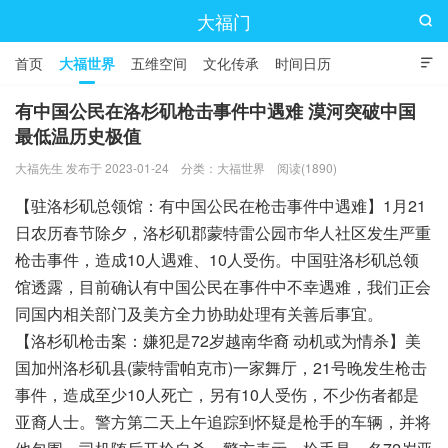
大福门

首页
大福世界
五维空间
文化传承
时间日历

有中国公民在洛杉矶枪击事件中遇难 漠河突破中国
最低温历史极值
大福先生 发布于 2023-01-24
分类：
大福世界
阅读(1890)
【驻洛杉矶总领馆：有中国公民在枪击事件中遇难】1月21
日农历春节除夕，洛杉矶郡蒙特雷公园市华人社区发生严重
枪击事件，造成10人遇难、10人受伤。中国驻洛杉矶总领
馆透露，目前确认有中国公民在事件中不幸遇难，我们正会
同国内相关部门及美方全力协助处理有关善后事宜。
【洛杉矶枪击案：嫌犯是72岁越南华裔 动机或为情杀】美
国加州洛杉矶县(蒙特雷帕克市)一家舞厅，21号晚发生枪击
事件，造成至少10人死亡，另有10人受伤，不少伤者都是
亚裔人士。警方第二天上午追踪到怀疑是枪手的车辆，并将