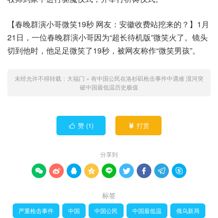
【春晚群演小哥微笑19秒 网友：安徽收费站挖来的？】1月
21日，一位春晚群演小哥因为“超长待机版”微笑火了。镜头
切到他时，他足足微笑了19秒，被网友称作“微笑男孩”。
未经允许不得转载：
大福门
»
有中国公民在洛杉矶枪击事件中遇难 漠河突
破中国最低温历史极值
赞 (
1
)
打赏


分享到









标签
严重枪击事件
中国
中国公民
中国最低温
俄乌新局