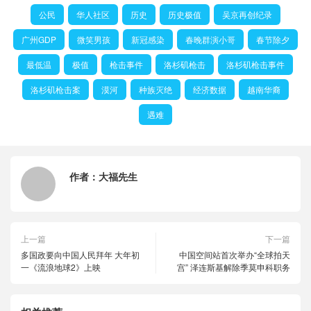
公民
华人社区
历史
历史极值
吴京再创纪录
广州GDP
微笑男孩
新冠感染
春晚群演小哥
春节除夕
最低温
极值
枪击事件
洛杉矶枪击
洛杉矶枪击事件
洛杉矶枪击案
漠河
种族灭绝
经济数据
越南华裔
遇难
作者：
大福先生
上一篇
下一篇
多国政要向中国人民拜年 大年初
中国空间站首次举办“全球拍天
一《流浪地球2》上映
宫” 泽连斯基解除季莫申科职务