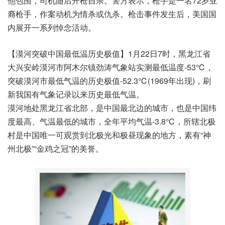
他包围，司机随后开枪自杀。警方表示，枪手是一名72岁亚
裔枪手，作案动机为情杀或仇杀。枪击事件发生后，美国国
内展开一系列悼念活动。
【漠河突破中国最低温历史极值】1月22日7时，黑龙江省
大兴安岭漠河市阿木尔镇劲涛气象站实测最低温度-53℃，
突破漠河市最低气温的历史极值-52.3℃(1969年出现)，刷
新我国有气象记录以来历史最低气温。
漠河地处黑龙江省北部，是中国最北边的城市，也是中国纬
度最高、气温最低的城市，全年平均气温-3.8℃，所辖北极
村是中国唯一可观赏到北极光和极昼现象的地方，素有“神
州北极”“金鸡之冠”的美誉。