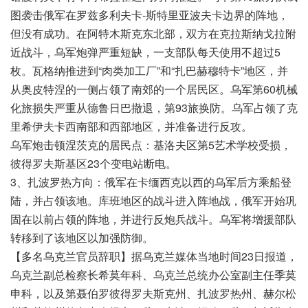
图袭击俄军在罗兹多利夫卡-斯特里亚波夫卡边界的阵地，
但没有成功。在阿特木斯克东北部，双方在克拉斯纳戈拉附
近战斗，乌军炮弹严重短缺，一支部队每天使用不超过5
枚。瓦格纳推进到“肉类加工厂”和“扎巴赫穆特卡”地区，并
从奥皮特涅的一侧占领了南郊的一个居民区。乌军第60机械
化旅损失严重从德鲁日巴撤退，第93旅换防。乌军占领了克
里希伊夫卡西南部和西部地区，并准备进行反攻。
乌军炮击顿涅茨克的居民点：基洛夫区第5艺术学校受损，
彼得罗夫斯基区23个变电站断电。
3、扎波罗热方向：俄军在卡缅西克以西的乌军后方乘船登
陆，并占领该地。库班地区的战斗进入阵地战，俄军开始巩
固在以前占领的阵地，并进行反炮兵战斗。乌军将增援部队
转移到了该地区以加强防御。
【多名乌克兰官员辞职】据乌克兰媒体当地时间23日报道，
乌克兰副总检察长希莫年科、乌克兰总统办公室副主任季莫
申科，以及第聂伯罗彼得罗夫斯克州、扎波罗热州、赫尔松