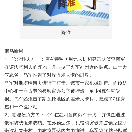
降准
俄乌新局
1、哈尔科夫方向：乌军特种兵用无人机和突击队侦查俄军
在诺沃塞利夫的阵地，并占据了火车站附近的据点。由于天
气恶劣，乌军推迟了对库泽米夫卡的进攻。
乌军对斯塔哈诺夫进行了打击。该市一家机械制造厂的预防
中心和一座古老的检察官办公室被摧毁，至少4栋住宅受
损。乌军还炮击了斯瓦托地区的霍米夫卡村，摧毁了2栋房
屋和一个医疗站。
2、顿涅茨克方向：乌军在红利曼向俄军开火，并试图通过
俄军防线但未成功。在苏勒达尔，瓦格纳突破并占领克拉斯
诺波利夫卡村，向布拉霍达内方向推进。乌军第10旅分队试