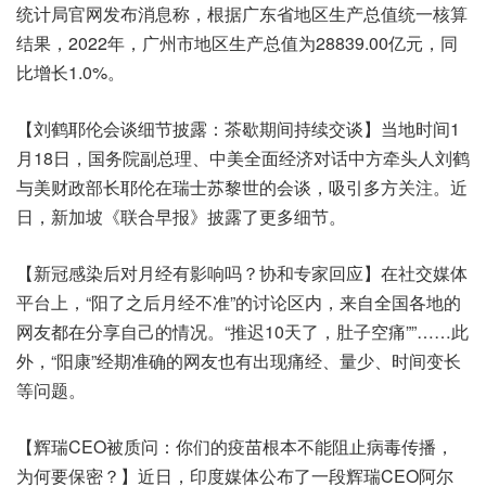
统计局官网发布消息称，根据广东省地区生产总值统一核算
结果，2022年，广州市地区生产总值为28839.00亿元，同
比增长1.0%。
【刘鹤耶伦会谈细节披露：茶歇期间持续交谈】当地时间1
月18日，国务院副总理、中美全面经济对话中方牵头人刘鹤
与美财政部长耶伦在瑞士苏黎世的会谈，吸引多方关注。近
日，新加坡《联合早报》披露了更多细节。
【新冠感染后对月经有影响吗？协和专家回应】在社交媒体
平台上，“阳了之后月经不准”的讨论区内，来自全国各地的
网友都在分享自己的情况。“推迟10天了，肚子空痛””……此
外，“阳康”经期准确的网友也有出现痛经、量少、时间变长
等问题。
【辉瑞CEO被质问：你们的疫苗根本不能阻止病毒传播，
为何要保密？】近日，印度媒体公布了一段辉瑞CEO阿尔