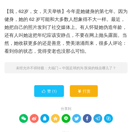
【我，62岁，女，天天举铁】今年是她健身的第七年。因为
健身，她的 62 岁可能和大多数人想象得不大一样。最近，
她把自己的照片发到了社交媒体上。有人怀疑她伪造年龄，
还有人叫她这把年纪应该安静点，不要在网上抛头露面。当
然，她收获更多的还是善意，赞美汹涌而来，很多人评论：
看到你的状态，觉得变老也没那么可怕。
未经允许不得转载：
大福门
»
中国足球的沟 医保的钱去哪儿了？
赞 (
1
)
打赏


分享到








