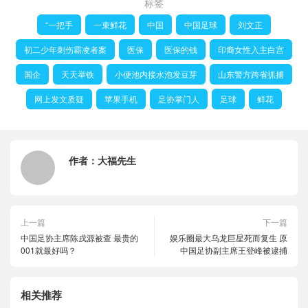
标签
“一把手
一束鲜花
中国
中国足球
刘文正
初二少年刺伤霸凌者案
医保
医保的钱
印裔女性入主白宫
国企
天天举铁
小便池内接水泡发豆芽
山东警方跨省抓捕
网上发文质疑
苹果手机
足协掌门人
足球
鲜花
作者：
大福先生
上一篇
下一篇
中国足协主席陈戌源被查 最贵的
娱乐圈最大乌龙巨星死而复生 原
001就最好吗？
中国足协副主席王登峰被逮捕
相关推荐