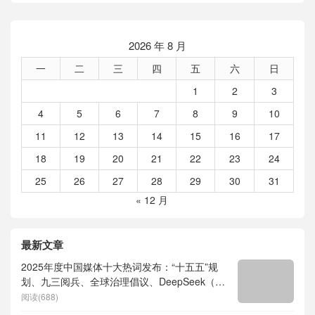
2026 年 8 月
一
二
三
四
五
六
日
1
2
3
4
5
6
7
8
9
10
11
12
13
14
15
16
17
18
19
20
21
22
23
24
25
26
27
28
29
30
31
« 12 月
最新文章
2025年度中国媒体十大热词发布：“十五五”规
划、九三阅兵、全球治理倡议、DeepSeek（深
度求索）、人形机器人、苏超、票根经济、育
阅读(688)
儿补贴、科学素养、网络生态治理