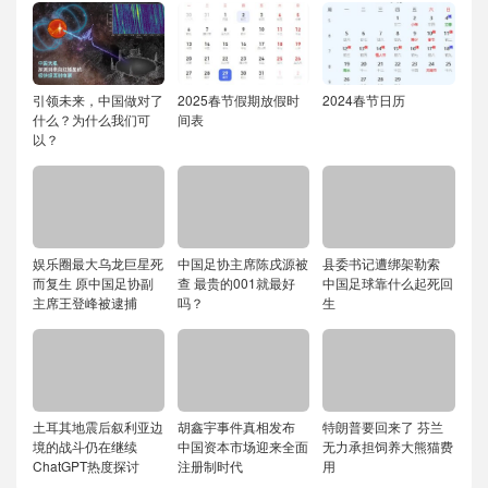
引领未来，中国做对了
2025春节假期放假时
2024春节日历
什么？为什么我们可
间表
以？
娱乐圈最大乌龙巨星死
中国足协主席陈戌源被
县委书记遭绑架勒索
而复生 原中国足协副
查 最贵的001就最好
中国足球靠什么起死回
主席王登峰被逮捕
吗？
生
土耳其地震后叙利亚边
胡鑫宇事件真相发布
特朗普要回来了 芬兰
境的战斗仍在继续
中国资本市场迎来全面
无力承担饲养大熊猫费
ChatGPT热度探讨
注册制时代
用