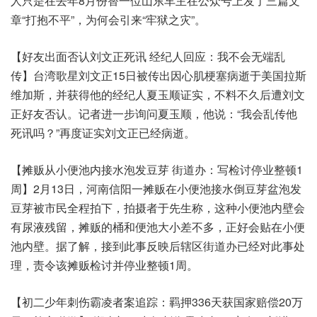
人只是在去年8月份替一位山东车主在公众号上发了三篇文
章“打抱不平”，为何会引来“牢狱之灾”。
【好友出面否认刘文正死讯 经纪人回应：我不会无端乱
传】台湾歌星刘文正15日被传出因心肌梗塞病逝于美国拉斯
维加斯，并获得他的经纪人夏玉顺证实，不料不久后遭刘文
正好友否认。记者进一步询问夏玉顺，他说：“我会乱传他
死讯吗？”再度证实刘文正已经病逝。
【摊贩从小便池内接水泡发豆芽 街道办：写检讨停业整顿1
周】2月13日，河南信阳一摊贩在小便池接水倒豆芽盆泡发
豆芽被市民全程拍下，拍摄者于先生称，这种小便池内壁会
有尿液残留，摊贩的桶和便池大小差不多，正好会贴在小便
池内壁。据了解，接到此事反映后辖区街道办已经对此事处
理，责令该摊贩检讨并停业整顿1周。
【初二少年刺伤霸凌者案追踪：羁押336天获国家赔偿20万