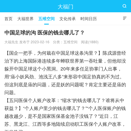
大福门

首页
大福世界
五维空间
文化传承
时间日历

中国足球的沟 医保的钱去哪儿了？
大福先生 发布于 2023-02-16
分类：
五维空间
阅读(1880)
【国企一把手，为何栽在中国足球这条沟里？】陈戌源曾经
治下的上海国际港连续多年蝉联世界第一吞吐量，但他却没
躲开中国足球这个小黑洞。20年来多任足协掌门人出事，
用“庙小妖风劲、池浅王八多”来形容中国足协真的不为过。
但这到底是庙的问题，还是妖的问题呢？肯定主要还是庙的
问题。
【五问医保个人账户改革：“缩水”的钱去哪儿了？谁将从中
获益？】“个人账户里少的钱去哪儿了？”“个人医保账户的钱
越改越少，是不是国家医保基金池子没钱了？”近日，江
苏、黑龙江、江西等多地陆续启动职工医保个人账户改革，