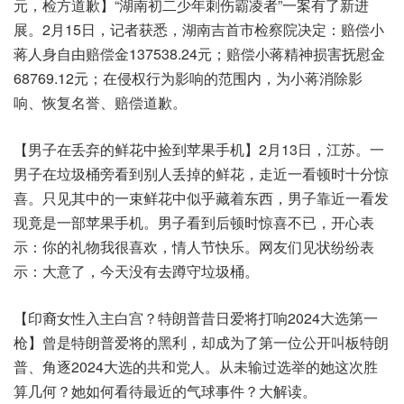
元，检方道歉】“湖南初二少年刺伤霸凌者”一案有了新进
展。2月15日，记者获悉，湖南吉首市检察院决定：赔偿小
蒋人身自由赔偿金137538.24元；赔偿小蒋精神损害抚慰金
68769.12元；在侵权行为影响的范围内，为小蒋消除影
响、恢复名誉、赔偿道歉。
【男子在丢弃的鲜花中捡到苹果手机】2月13日，江苏。一
男子在垃圾桶旁看到别人丢掉的鲜花，走近一看顿时十分惊
喜。只见其中的一束鲜花中似乎藏着东西，男子靠近一看发
现竟是一部苹果手机。男子看到后顿时惊喜不已，开心表
示：你的礼物我很喜欢，情人节快乐。网友们见状纷纷表
示：大意了，今天没有去蹲守垃圾桶。
【印裔女性入主白宫？特朗普昔日爱将打响2024大选第一
枪】曾是特朗普爱将的黑利，却成为了第一位公开叫板特朗
普、角逐2024大选的共和党人。从未输过选举的她这次胜
算几何？她如何看待最近的气球事件？大解读。