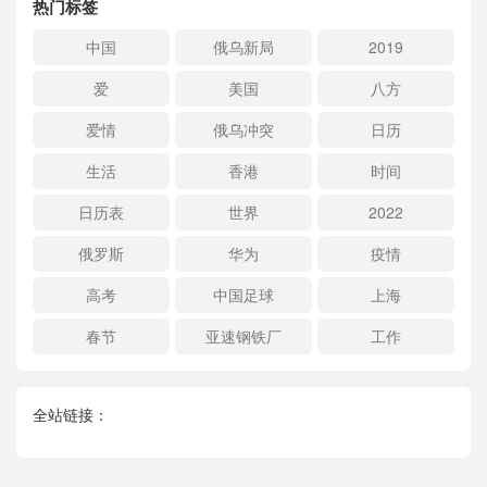
热门标签
中国
俄乌新局
2019
爱
美国
八方
爱情
俄乌冲突
日历
生活
香港
时间
日历表
世界
2022
俄罗斯
华为
疫情
高考
中国足球
上海
春节
亚速钢铁厂
工作
全站链接：