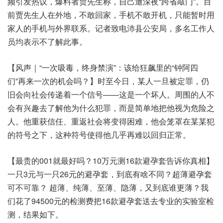
频引发热议，爆料者贾先生称，自己遭深夜“跨省敲门”。目
前贾先生人在外地，不敢回家，手机不敢开机，只能暂时用
家人的手机与外界联系。记者致电沛县公安局，多名工作人
员均表示不了解此事。
【风声｜“一次吸毒，终身禁演”：该给狂飙里的“钟阿四
们”再来一次的机会吗？】时至今日，某人一旦被定罪，仍
旧会向社会传递着一个信号——这是一个坏人。周围的人不
会有兴趣去了解他为什么犯罪，而是简单地把他视为危险之
人。他重获信任、重返社会将变得困难，他会笼罩在某某犯
的符号之下，这种符号使得他几乎再难以回归正常。
【最贵的001就最好吗？10万元测16款避孕套告诉你真相】
一只3元与一只26元的避孕套，到底有啥不同？超薄避孕套
可不可靠？ 超薄、纯薄、至薄、隐薄，又到底谁更薄？我
们花了94500元的检测费把16款避孕套送去专业的实验室检
测，结果如下。