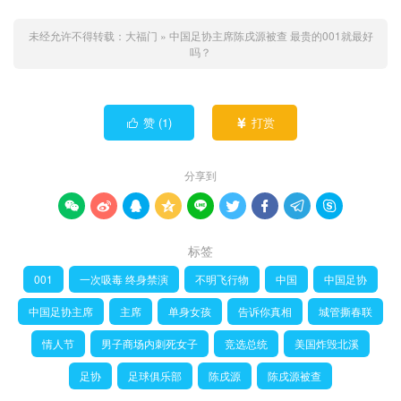
未经允许不得转载：
大福门
»
中国足协主席陈戌源被查 最贵的001就最好
吗？
赞 (
1
)
打赏


分享到









标签
001
一次吸毒 终身禁演
不明飞行物
中国
中国足协
中国足协主席
主席
单身女孩
告诉你真相
城管撕春联
情人节
男子商场内刺死女子
竞选总统
美国炸毁北溪
足协
足球俱乐部
陈戌源
陈戌源被查