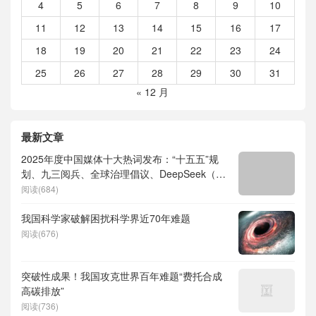
4
5
6
7
8
9
10
11
12
13
14
15
16
17
18
19
20
21
22
23
24
25
26
27
28
29
30
31
« 12 月
最新文章
2025年度中国媒体十大热词发布：“十五五”规
划、九三阅兵、全球治理倡议、DeepSeek（深
度求索）、人形机器人、苏超、票根经济、育
阅读(684)
儿补贴、科学素养、网络生态治理
我国科学家破解困扰科学界近70年难题
阅读(676)
突破性成果！我国攻克世界百年难题“费托合成
高碳排放”
阅读(736)