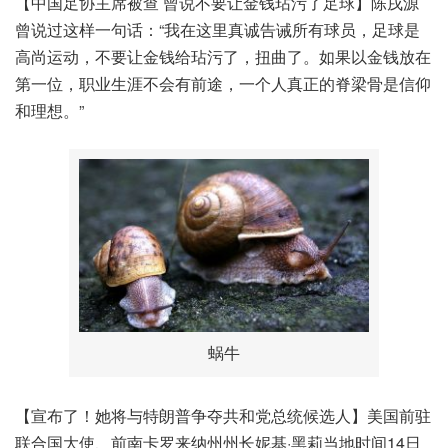
【中国足协主席被查 曾说不要让金钱玷污了足球】陈戌源
曾说过这样一句话：“我在这里真诚告诫所有球员，足球是
高尚运动，不要让金钱给玷污了，扭曲了。如果以金钱放在
第一位，职业生涯不会有前途，一个人真正的脊梁骨是信仰
和理想。”
蜗牛
【宣布了！她将与特朗普争夺共和党总统候选人】美国前驻
联合国大使、前南卡罗来纳州州长妮基·黑莉当地时间14日