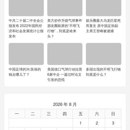
中共二十届二中全会公
美方炒作升级气球事件
娱乐圈最大乌龙巨星死
报发布 2022年国民经
朋友圈刷屏的“不明飞
而复生 原中国足协副
济和社会发展统计公报
行物”，到底是啥来
主席王登峰被逮捕
发布
头？
中国足球的沟 医保的
美国借口气球行动拉黑
多国出现的不明飞行物
钱去哪儿了？
6家中企 一篇过时论文
到底是什么？
引发的恐慌
2026 年 8 月
一
二
三
四
五
六
日
1
2
3