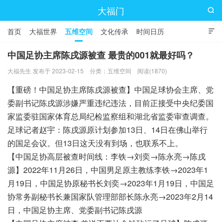
大福门

首页
大福世界
五维空间
文化传承
时间日历

中国足协主席陈戌源被查 最贵的001就最好吗？
大福先生 发布于 2023-02-15
分类：
五维空间
阅读(1870)
【重磅！中国足协主席陈戌源被查】中国足球协会主席、党
委副书记陈戌源涉嫌严重违纪违法，目前正接受中央纪委国
家监委驻国家体育总局纪检监察组和湖北省监委审查调查。
足球记者赵宇：陈戌源原计划参加13日、14日在佛山举行
的国足会议。但13日这天没有到场，也联系不上。
【中国足协高层被查时间线：李铁→刘奕→陈永亮→陈戌
源】2022年11月26日，中国男足原主教练李铁→2023年1
月19日，中国足协原秘书长刘奕→2023年1月19日，中国足
协常务副秘书长兼国家队管理部部长陈永亮→2023年2月14
日，中国足协主席、党委副书记陈戌源