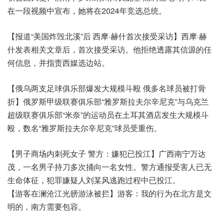
在一段视频中宣布，她将在2024年竞选总统。
【报道“美国炸毁北溪”后 西摩·赫什首次接受采访】西摩·赫
什发表相关文章后，首次接受采访。他拒绝透露其信源的任
何信息，并指责西媒选边站。
【俄乌两支足球俱乐部爆发大规模斗殴 俄多名球员被打骨
折】俄罗斯甲级联赛俱乐部“雅罗斯拉夫尔辛尼克”与乌克兰
超级联赛俱乐部“米奈”的运动员在土耳其酒店发生大规模斗
殴，数名“雅罗斯拉夫尔辛尼克”球员受重伤。
【男子商场内刺死女子 警方：嫌犯已投江】广西南宁万达
茂，一名男子持刀多次捅向一名女性。警方通报受害人已无
生命体征，犯罪嫌疑人刘某风逃跑过程中已投江。
【游客在澜沧江光膀游泳被拦】游客：我的行为在北方是文
明的，南方需要包容。