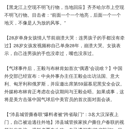
【黑龙江上空现不明飞行物，当地回应】齐齐哈尔市上空现
不明飞行物。目击者：“前面一个一个地亮，后面一个一个
地灭，不像是人为放的风筝。”
【28岁单身女孩情人节前崩溃大哭：连男孩子的手都没有牵
过】28岁女孩发视频称自己单身28年，崩溃大哭。女孩表
示，自己连男孩的手也没牵过，嘴也没亲过。
【气球事件后，王毅与布林肯如首次“偶遇”会说啥？】中国
外交部已经宣布：中央外事办主任王毅会出访法国、意大
利、匈牙利和俄罗斯，并应邀出席第59届慕尼黑安全会议。
外媒称布林肯正考虑在会议期间与王毅会晤。如果成事，这
将是美方击落中国气球后中美官员的首次面对面会谈。
【“沛县城管撕春联”爆料者被“跨省敲门”：3名大汉深夜上
门，自己被迫逃往外地】沛县城管挨家挨户撕住户春联的视