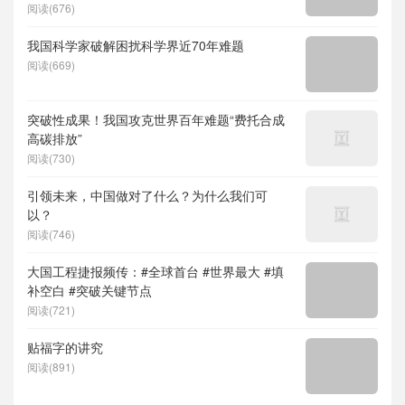
度求索）、人形机器人、苏超、票根经济、育
阅读(676)
儿补贴、科学素养、网络生态治理
我国科学家破解困扰科学界近70年难题
阅读(669)
突破性成果！我国攻克世界百年难题“费托合成
高碳排放”
阅读(730)
引领未来，中国做对了什么？为什么我们可
以？
阅读(746)
大国工程捷报频传：#全球首台 #世界最大 #填
补空白 #突破关键节点
阅读(721)
贴福字的讲究
阅读(891)