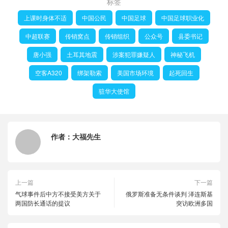
标签
上课时身体不适
中国公民
中国足球
中国足球职业化
中超联赛
传销窝点
传销组织
公众号
县委书记
唐小强
土耳其地震
涉案犯罪嫌疑人
神秘飞机
空客A320
绑架勒索
美国市场环境
起死回生
驻华大使馆
作者：
大福先生
上一篇
下一篇
气球事件后中方不接受美方关于
俄罗斯准备无条件谈判 泽连斯基
两国防长通话的提议
突访欧洲多国