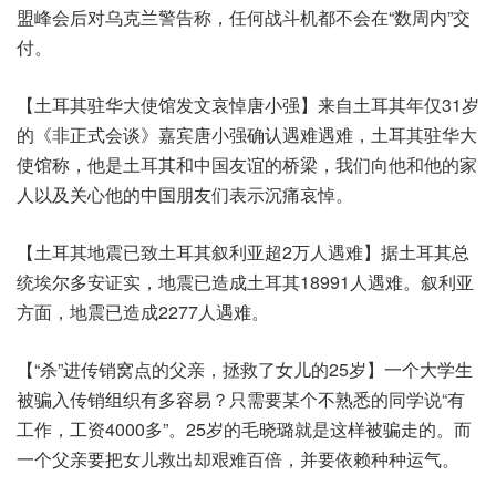
盟峰会后对乌克兰警告称，任何战斗机都不会在“数周内”交
付。
【土耳其驻华大使馆发文哀悼唐小强】来自土耳其年仅31岁
的《非正式会谈》嘉宾唐小强确认遇难遇难，土耳其驻华大
使馆称，他是土耳其和中国友谊的桥梁，我们向他和他的家
人以及关心他的中国朋友们表示沉痛哀悼。
【土耳其地震已致土耳其叙利亚超2万人遇难】据土耳其总
统埃尔多安证实，地震已造成土耳其18991人遇难。叙利亚
方面，地震已造成2277人遇难。
【“杀”进传销窝点的父亲，拯救了女儿的25岁】一个大学生
被骗入传销组织有多容易？只需要某个不熟悉的同学说“有
工作，工资4000多”。25岁的毛晓璐就是这样被骗走的。而
一个父亲要把女儿救出却艰难百倍，并要依赖种种运气。