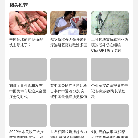
相关推荐
中国足球的沟 医保的
俄罗斯准备无条件谈判
土耳其地震后叙利亚边
钱去哪儿了？
泽连斯基突访欧洲多国
境的战斗仍在继续
ChatGPT热度探讨
胡鑫宇事件真相发布
有中国公民在洛杉矶枪
企业家实名举报县委书
中国资本市场迎来全面
击事件中遇难 漠河突
记 伊朗前副防长被处
注册制时代
破中国最低温历史极值
决
2022年末美股三大指
世界杯阿根廷捧起大力
刘畊宏的故事 取消部
数集体收跌 武汉三镇
神杯 中国足球的路要
分对华商品加征的关税