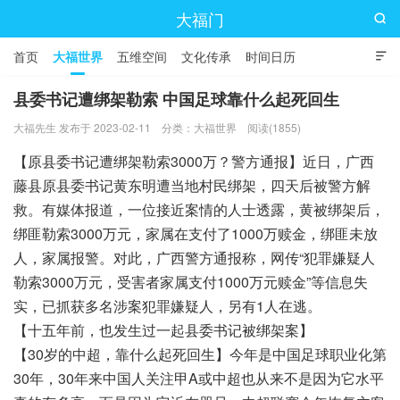
大福门

首页
大福世界
五维空间
文化传承
时间日历

县委书记遭绑架勒索 中国足球靠什么起死回生
大福先生 发布于 2023-02-11
分类：
大福世界
阅读(1855)
【原县委书记遭绑架勒索3000万？警方通报】近日，广西
藤县原县委书记黄东明遭当地村民绑架，四天后被警方解
救。有媒体报道，一位接近案情的人士透露，黄被绑架后，
绑匪勒索3000万元，家属在支付了1000万赎金，绑匪未放
人，家属报警。对此，广西警方通报称，网传“犯罪嫌疑人
勒索3000万元，受害者家属支付1000万元赎金”等信息失
实，已抓获多名涉案犯罪嫌疑人，另有1人在逃。
【十五年前，也发生过一起县委书记被绑架案】
【30岁的中超，靠什么起死回生】今年是中国足球职业化第
30年，30年来中国人关注甲A或中超也从来不是因为它水平