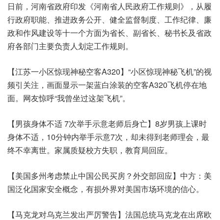
日前，河南省政府印发《河南省人民政府工作规则》，从履
行政府职能、推进政务公开、健全监督制度、工作纪律、廉
政和作风建设等十一个方面为省长、副省长、秘书长及省政
府各部门主要负责人划定工作规则。
【江苏一小区惊现神秘空客A320】“小区惊现
神秘飞机
”的视
频引关注，画面显示一架蓝白涂装的空客A320飞机停在地
面。网友惊呼“我曾坐过这架飞机”。
【男孩身体不适 7次举手示意老师后身亡】8岁男孩上课时
身体不适，10分钟内举手示意7次，却未得到老师理会，最
终不幸离世。家属质疑校方失职，教育局回应。
【美国多州考虑禁止中国公民买房？外交部回应】中方：美
国泛化国家安全概念，有损外界对美国市场环境的信心。
【马克龙对乌克兰发出严厉警告】法国总统马克龙在出席欧