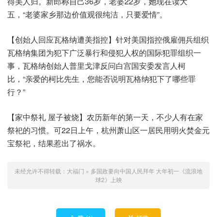
得美人归。新郎称自己36岁，老婆22岁，她现在读大
五，“老婆家乡那边价值观很纯洁，只要爱情”。
【创始人回应瓦格纳遭美指控】针对美国指控俄雇佣兵组织
瓦格纳集团为犯下广泛暴行和侵犯人权的国际犯罪组织一
事，瓦格纳创始人普里戈津反问白宫国安委发言人柯
比，“亲爱的柯比先生，您能否说明瓦格纳犯下了哪些罪
行？”
【家中祭礼 屋子被烧】农历新年的第一天，不少人有在家
祭祀的习惯。可22日上午，杭州萧山区一居民用明火焚金元
宝祭祀，结果惹出了祸水。
未经允许不得转载：
大福门
»
多国政要向中国人民拜年 大年初一《流浪地
球2》上映