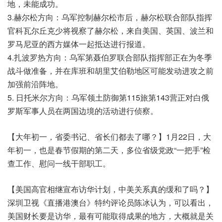
地，未能成功。
3.赫尔松方向：乌军控制赫尔松市后，赫尔松联合部队指挥
官科瓦尔丘克少将视察了赫尔松，来自美国、英国、波兰和
罗马尼亚的西方媒体一起抵达进行报道。
4.扎波罗热方向：乌军第聂伯罗联合部队指挥部正在为冬季
战斗做准备，并在库班和胡里艾伯勒地区可能发动进攻之前
加强前沿阵地。
5. 日托米尔方向：乌军领土防御第115旅第143营正对白俄
罗斯军事人员在两国边境的活动进行侦察。
【大年初一，省委书记、省长们都去了哪？】1月22日，大
年初一，也是春节假期的第二天，多位省级党政“一把手”检
查工作、慰问一线干部职工。
【美国高官相继宣布访华计划，中美关系真的缓和了吗？】
深圳卫视《直播港澳台》特约评论员陈冰认为，可以看出，
美国财长要是访华，最有可能取得成果的地方，大概就是关