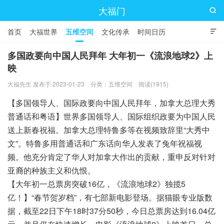
大福门

首页
大福世界
五维空间
文化传承
时间日历

多国政要向中国人民拜年 大年初一《流浪地球2》上
映
大福先生 发布于 2023-01-23
分类：
五维空间
阅读(1915)
【多国领导人、国际政要向中国人民拜年，加拿大总理大秀
普通话和粤语】世界多国领导人、国际组织政要为中国人民
送上新春祝福。加拿大总理特鲁多等在视频致辞里“大秀中
文”。特鲁多用普通话和广东话向华人发表了兔年祝福视
频。他充分肯定了华人对加拿大作出的贡献，重申反对针对
亚裔的种族主义和仇恨。
【大年初一总票房突破16亿，《流浪地球2》独揽5
亿！】“春节贺岁档”，有七部新电影登场。据猫眼专业版数
据，截至22日下午18时37分50秒，今日总票房达到16.04亿