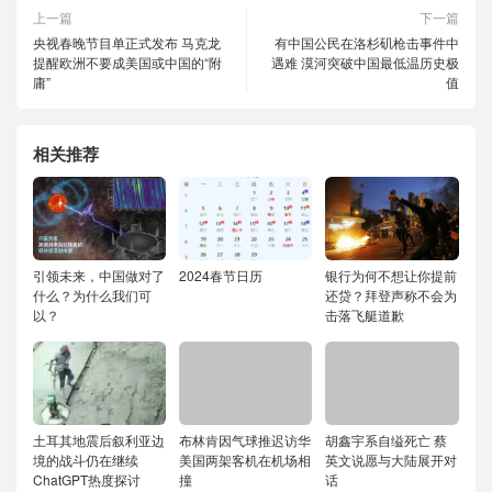
上一篇
下一篇
央视春晚节目单正式发布 马克龙
有中国公民在洛杉矶枪击事件中
提醒欧洲不要成美国或中国的“附
遇难 漠河突破中国最低温历史极
庸”
值
相关推荐
引领未来，中国做对了
2024春节日历
银行为何不想让你提前
什么？为什么我们可
还贷？拜登声称不会为
以？
击落飞艇道歉
土耳其地震后叙利亚边
布林肯因气球推迟访华
胡鑫宇系自缢死亡 蔡
境的战斗仍在继续
美国两架客机在机场相
英文说愿与大陆展开对
ChatGPT热度探讨
撞
话