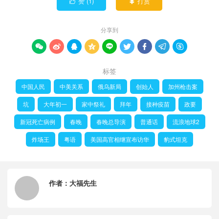
赞 (
1
)
打赏


分享到









标签
中国人民
中美关系
俄乌新局
创始人
加州枪击案
坑
大年初一
家中祭礼
拜年
接种疫苗
政要
新冠死亡病例
春晚
春晚总导演
普通话
流浪地球2
炸场王
粤语
美国高官相继宣布访华
豹式坦克
作者：
大福先生