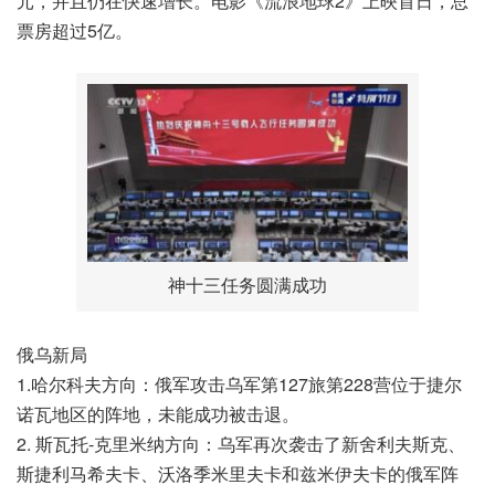
元，并且仍在快速增长。电影《流浪地球2》上映首日，总
票房超过5亿。
神十三任务圆满成功
俄乌新局
1.哈尔科夫方向：俄军攻击乌军第127旅第228营位于捷尔
诺瓦地区的阵地，未能成功被击退。
2. 斯瓦托-克里米纳方向：乌军再次袭击了新舍利夫斯克、
斯捷利马希夫卡、沃洛季米里夫卡和兹米伊夫卡的俄军阵