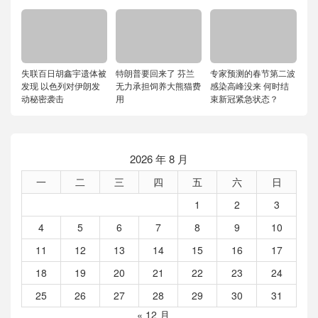
失联百日胡鑫宇遗体被
特朗普要回来了 芬兰
专家预测的春节第二波
发现 以色列对伊朗发
无力承担饲养大熊猫费
感染高峰没来 何时结
动秘密袭击
用
束新冠紧急状态？
2026 年 8 月
一
二
三
四
五
六
日
1
2
3
4
5
6
7
8
9
10
11
12
13
14
15
16
17
18
19
20
21
22
23
24
25
26
27
28
29
30
31
« 12 月