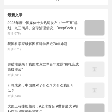
最新文章
2025年度中国媒体十大热词发布：“十五五”规
划、九三阅兵、全球治理倡议、DeepSeek（深
度求索）、人形机器人、苏超、票根经济、育
阅读(678)
儿补贴、科学素养、网络生态治理
我国科学家破解困扰科学界近70年难题
阅读(671)
突破性成果！我国攻克世界百年难题“费托合成
高碳排放”
阅读(731)
引领未来，中国做对了什么？为什么我们可
以？
阅读(748)
大国工程捷报频传：#全球首台 #世界最大 #填
补空白 #突破关键节点