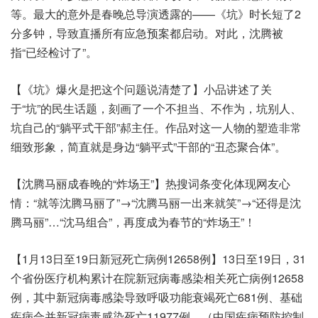
等。最大的意外是春晚总导演透露的——《坑》时长短了2
分多钟，导致直播所有应急预案都启动。对此，沈腾被
指“已经检讨了”。
【《坑》爆火是把这个问题说清楚了】小品讲述了关
于“坑”的民生话题，刻画了一个不担当、不作为，坑别人、
坑自己的“躺平式干部”郝主任。作品对这一人物的塑造非常
细致形象，简直就是身边“躺平式”干部的“丑态聚合体”。
【沈腾马丽成春晚的“炸场王”】热搜词条变化体现网友心
情：“就等沈腾马丽了”→“沈腾马丽一出来就笑”→“还得是沈
腾马丽”…“沈马组合”，再度成为春节的“炸场王”！
【1月13日至19日新冠死亡病例12658例】13日至19日，31
个省份医疗机构累计在院新冠病毒感染相关死亡病例12658
例，其中新冠病毒感染导致呼吸功能衰竭死亡681例、基础
疾病合并新冠病毒感染死亡11977例。（中国疾病预防控制