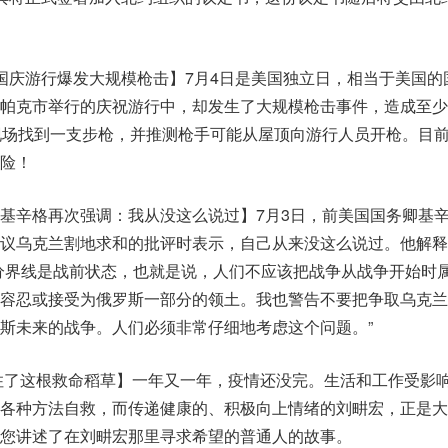
国庆游行爆发大规模枪击】7月4日是美国独立日，相当于美国的
帕克市举行的庆祝游行中，却发生了大规模枪击事件，造成至少
现场找到一支步枪，并推测枪手可能从屋顶向游行人员开枪。目
险！
基辛格再次强调：我从没这么说过】7月3日，前美国国务卿基
议乌克兰割地求和的批评时表示，自己从来没这么说过。他解释
分界线是战前状态，也就是说，人们不应该把战争从战争开始时
容忍或接受为俄罗斯一部分的领土。我也警告不要把争取乌克兰
斯未来的战争。人们必须非常仔细地考虑这个问题。”
住了这根救命稻草】一年又一年，疫情还没完。生活和工作受影
各种方法自救，而传递健康的、积极向上情绪的刘畊宏，正是大
您讲述了在刘畊宏那里寻求希望的普通人的故事。