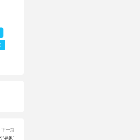
架
下一篇
“异象”