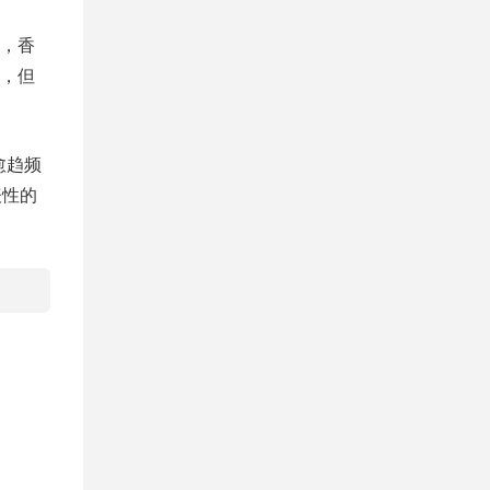
，香
，但
愈趋频
表性的