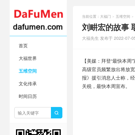
当前位置：
大福门
五维空间
>
>
刘畊宏的故事 
大福先生 发布于 2022-07-0
首页
大福世界
【美媒：拜登“最快本周
高级官员频繁放出将放宽
五维空间
报》援引消息人士称，经
文化传承
关税，最快本周宣布。
时间日历
