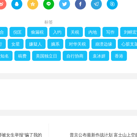








标签
合
倪匡
偷漏税
入约
关税
内地
写作
刘畊宏
行
女星
嫌疑人
嫡系
对华关税
崩溃边缘
心脏支
知名
稿费
美国独立日
自行协商
袁冰妍
香港
师被女生举报“骗了我的
普京公布最新作战计划 富士山上空的