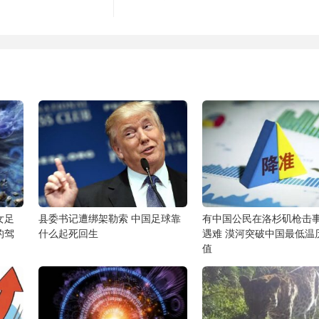
女足
县委书记遭绑架勒索 中国足球靠
有中国公民在洛杉矶枪击
的驾
什么起死回生
遇难 漠河突破中国最低温
值