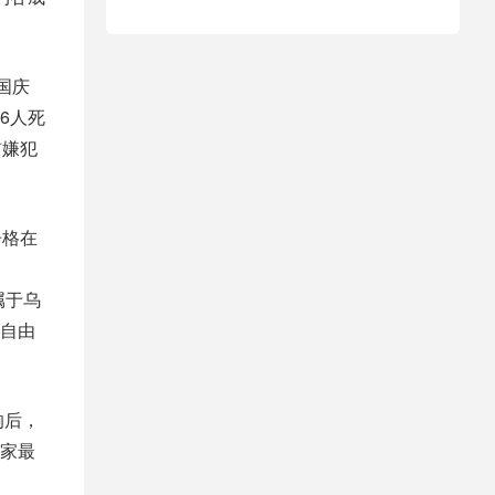
国庆
6人死
前嫌犯
辛格在
属于乌
自由
响后，
家最