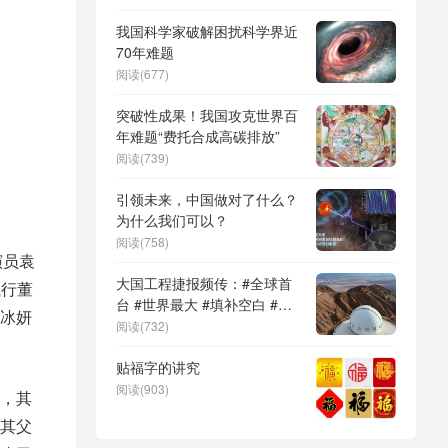
DeepSeek（深度求索）、人
形机器人、苏超、票根经济、
我国科学家破解困扰科学界近
育儿补贴、科学素养、网络生
70年难题
态治理
阅读(677)
突破性成果！我国攻克世界百
年难题“费托合成高碳排放”
阅读(739)
引领未来，中国做对了什么？
为什么我们可以？
阅读(758)
演员袁
大国工程捷报频传：#全球首
执行董
台 #世界最大 #填补空白 #突
冰妍
破关键节点
阅读(732)
贴福字的讲究
阅读(903)
，其
其父