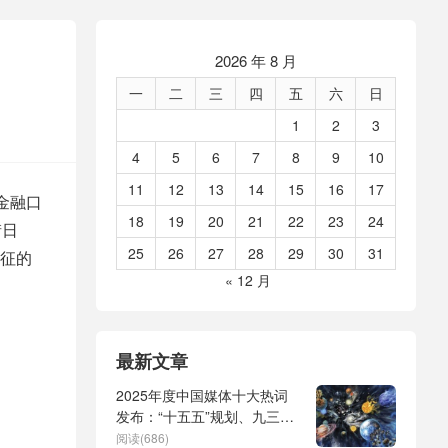
2026 年 8 月
一
二
三
四
五
六
日
1
2
3
4
5
6
7
8
9
10
11
12
13
14
15
16
17
金融口
18
19
20
21
22
23
24
街日
25
26
27
28
29
30
31
征的
« 12 月
最新文章
2025年度中国媒体十大热词
发布：“十五五”规划、九三阅
兵、全球治理倡议、
阅读(686)