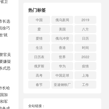
省卫
热门标签
中国
俄乌新局
2019
市长选
员徐巧
爱
美国
八方
他“就
爱情
俄乌冲突
日历
生活
香港
时间
警官吴
日历表
世界
2022
要嫌疑
俄罗斯
华为
疫情
杀式恐
高考
中国足球
上海
春节
亚速钢铁厂
工作
外长哈
国加
和军
全站链接：
约各成