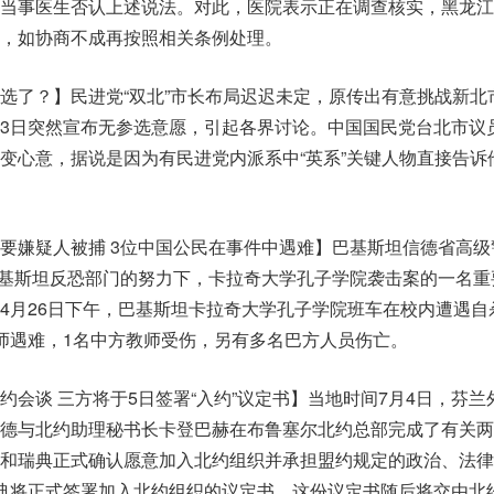
当事医生否认上述说法。对此，医院表示正在调查核实，黑龙江
，如协商不成再按照相关条例处理。
选了？】民进党“双北”市长布局迟迟未定，原传出有意挑战新北
3日突然宣布无参选意愿，引起各界讨论。中国国民党台北市议
变心意，据说是因为有民进党内派系中“英系”关键人物直接告诉
要嫌疑人被捕 3位中国公民在事件中遇难】巴基斯坦信德省高级
巴基斯坦反恐部门的努力下，卡拉奇大学孔子学院袭击案的一名重
4月26日下午，巴基斯坦卡拉奇大学孔子学院班车在校内遭遇自
师遇难，1名中方教师受伤，另有多名巴方人员伤亡。
约会谈 三方将于5日签署“入约”议定书】当地时间7月4日，芬兰
德与北约助理秘书长卡登巴赫在布鲁塞尔北约总部完成了有关两
和瑞典正式确认愿意加入北约组织并承担盟约规定的政治、法律
典将正式签署加入北约组织的议定书，这份议定书随后将交由北