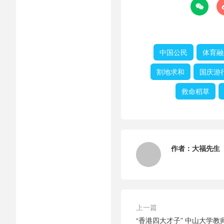

中国公民
体育融
割地求和
国庆游
救命稻草
作者：
大福先生
上一篇
“香港四大才子” 中山大学教