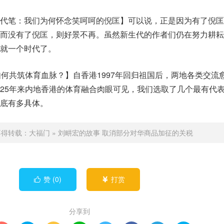
代笔：我们为何怀念笑呵呵的倪匡】可以说，正是因为有了倪匡
而没有了倪匡，则好景不再。虽然新生代的作者们仍在努力耕耘
就一个时代了。
如何共筑体育血脉？】自香港1997年回归祖国后，两地各类交流
25年来内地香港的体育融合肉眼可见，我们选取了几个最有代
底有多具体。
不得转载：
大福门
»
刘畊宏的故事 取消部分对华商品加征的关税
赞 (
0
)
打赏


分享到