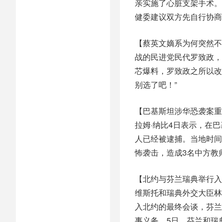
亲实施了心脏支架手术。
健委建议双方先自行协商
【蔡英文嫡系为何突然不
战的民进党民代罗致政，
芯爆料，罗致政之所以改
别选了吧！”
【巴基斯坦涉华恐袭案重
拉姆·纳比4日表示，在
人已经被逮捕。当地时间
怖袭击，造成3名中方教
【北约与芬兰瑞典举行入
维斯托和瑞典外交大臣林
入北约的最终会谈，芬兰
事义务。5日，芬兰和瑞