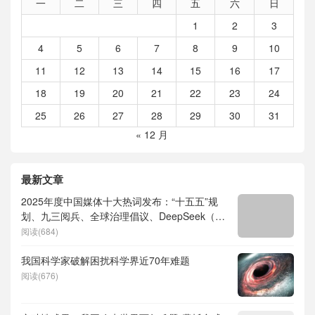
一
二
三
四
五
六
日
1
2
3
4
5
6
7
8
9
10
11
12
13
14
15
16
17
18
19
20
21
22
23
24
25
26
27
28
29
30
31
« 12 月
最新文章
2025年度中国媒体十大热词发布：“十五五”规
划、九三阅兵、全球治理倡议、DeepSeek（深
度求索）、人形机器人、苏超、票根经济、育
阅读(684)
儿补贴、科学素养、网络生态治理
我国科学家破解困扰科学界近70年难题
阅读(676)