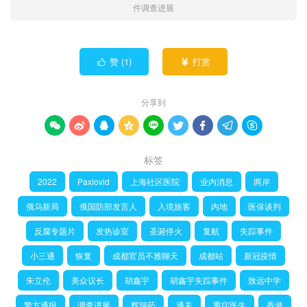
件调查进展
赞 (
1
)
打赏


分享到









标签
2022
Paxlovid
上海社区医院
业内消息
两岸
俄乌新局
俄国防部发言人
入境旅客
内地
医保谈判
反腐专题片
发热诊室
圣诞停火
复航
失踪事件
小三通
恢复
成都官员不雅聊天
成都站
新冠疫情
朱立伦
美众议长
胡鑫宇
胡鑫宇失踪事件
致远中学
警方通报
调查进展
辉瑞药
通关
重症医生
香港