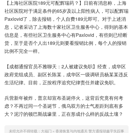
【上海社区医院189元可配辉瑞药？】日前有消息称，上海
社区医院对于满足条件的65岁及以上阳性病人，可以配辉瑞
Paxlovid了，除去报销，个人自费189元即可。对于上述消
息，记者采访了上海数十家社区卫生服务中心，得到的基本
信息是，有些社区卫生服务中心有Paxlovid，有些则已经断
货，至于是否个人出189元则要看报销比例，每个人的报销
比例不完全一样。
【成都通报官员不雅聊天：2人被建议免职】经查，成华区
政府党组成员、副区长陈某，成华区一级调研员杨某某违反
生活纪律。目前，正按程序追究纪律责任并建议免职。
兵营新年被炸，普京却宣布圣诞停火，这背后究竟有何考
虑？不再过同一个圣诞节，俄乌双方的士气差距到底有多
大？泥泞的顿巴斯战壕里，正在形成什么样的反战土壤？
未经允许不得转载：
大福门
»
香港恢复与内地通关 警方通报胡鑫宇失踪事