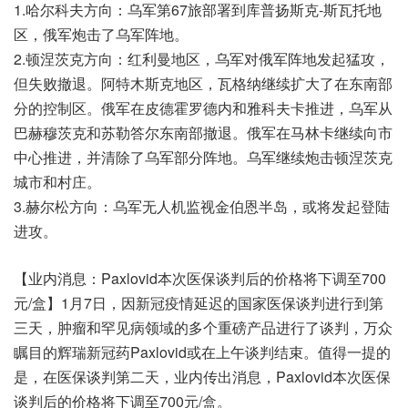
1.哈尔科夫方向：乌军第67旅部署到库普扬斯克-斯瓦托地
区，俄军炮击了乌军阵地。
2.顿涅茨克方向：红利曼地区，乌军对俄军阵地发起猛攻，
但失败撤退。阿特木斯克地区，瓦格纳继续扩大了在东南部
分的控制区。俄军在皮德霍罗德内和雅科夫卡推进，乌军从
巴赫穆茨克和苏勒答尔东南部撤退。俄军在马林卡继续向市
中心推进，并清除了乌军部分阵地。乌军继续炮击顿涅茨克
城市和村庄。
3.赫尔松方向：乌军无人机监视金伯恩半岛，或将发起登陆
进攻。
【业内消息：Paxlovid本次医保谈判后的价格将下调至700
元/盒】1月7日，因新冠疫情延迟的国家医保谈判进行到第
三天，肿瘤和罕见病领域的多个重磅产品进行了谈判，万众
瞩目的辉瑞新冠药Paxlovid或在上午谈判结束。值得一提的
是，在医保谈判第二天，业内传出消息，Paxlovid本次医保
谈判后的价格将下调至700元/盒。