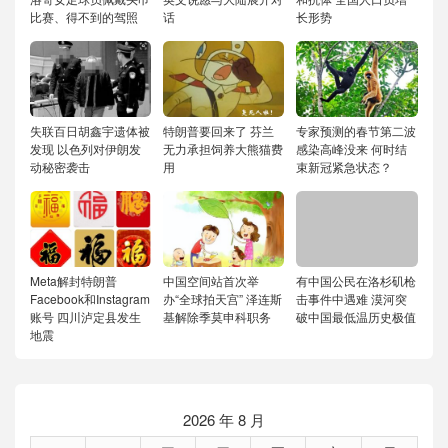
比赛、得不到的驾照
话
长形势
失联百日胡鑫宇遗体被
特朗普要回来了 芬兰
专家预测的春节第二波
发现 以色列对伊朗发
无力承担饲养大熊猫费
感染高峰没来 何时结
动秘密袭击
用
束新冠紧急状态？
Meta解封特朗普
中国空间站首次举
有中国公民在洛杉矶枪
Facebook和Instagram
办“全球拍天宫” 泽连斯
击事件中遇难 漠河突
账号 四川泸定县发生
基解除季莫申科职务
破中国最低温历史极值
地震
2026 年 8 月