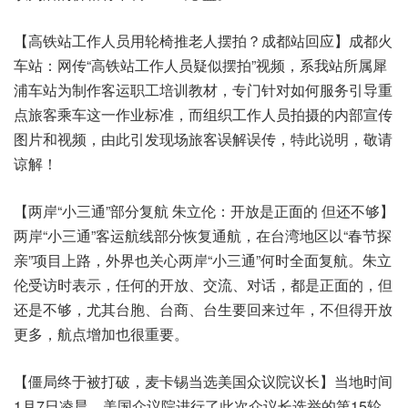
【高铁站工作人员用轮椅推老人摆拍？成都站回应】成都火
车站：网传“高铁站工作人员疑似摆拍”视频，系我站所属犀
浦车站为制作客运职工培训教材，专门针对如何服务引导重
点旅客乘车这一作业标准，而组织工作人员拍摄的内部宣传
图片和视频，由此引发现场旅客误解误传，特此说明，敬请
谅解！
【两岸“小三通”部分复航 朱立伦：开放是正面的 但还不够】
两岸“小三通”客运航线部分恢复通航，在台湾地区以“春节探
亲”项目上路，外界也关心两岸“小三通”何时全面复航。朱立
伦受访时表示，任何的开放、交流、对话，都是正面的，但
还是不够，尤其台胞、台商、台生要回来过年，不但得开放
更多，航点增加也很重要。
【僵局终于被打破，麦卡锡当选美国众议院议长】当地时间
1月7日凌晨，美国众议院进行了此次众议长选举的第15轮