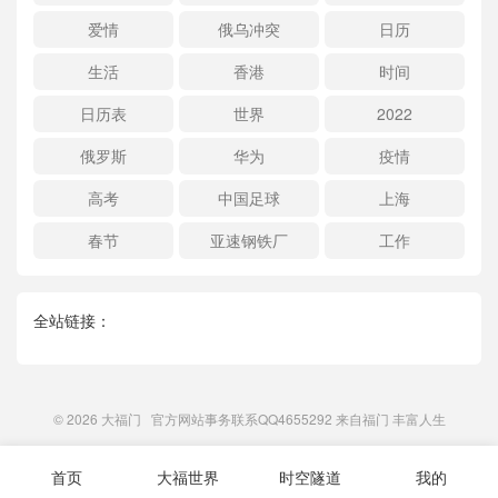
爱情
俄乌冲突
日历
生活
香港
时间
日历表
世界
2022
俄罗斯
华为
疫情
高考
中国足球
上海
春节
亚速钢铁厂
工作
全站链接：
© 2026
大福门
官方网站事务联系QQ4655292 来自
福门
丰富人生
首页
大福世界
时空隧道
我的