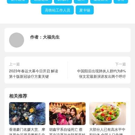
高铁站工作人员
麦卡锡
作者：
大福先生
上一篇
下一篇
2023年春运大幕今日开启 解读
中国阳后出现肺炎人群约为8%
第十版新冠诊疗方案关键
张文宏最新演讲发出两个呼吁
相关推荐
香港豪门名媛大赏、摩
胡鑫宇系自缢死亡 蔡
大部分人已有高水平中
洛哥女足球员佩戴头巾
英文说愿与大陆展开对
和抗体 全国人口负增