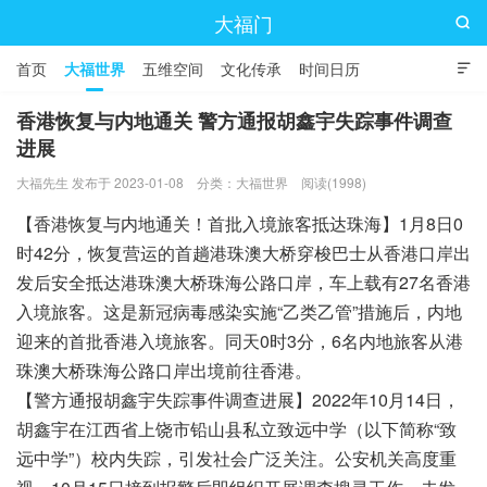
大福门

首页
大福世界
五维空间
文化传承
时间日历

香港恢复与内地通关 警方通报胡鑫宇失踪事件调查
进展
大福先生 发布于 2023-01-08
分类：
大福世界
阅读(1998)
【香港恢复与内地通关！首批入境旅客抵达珠海】1月8日0
时42分，恢复营运的首趟港珠澳大桥穿梭巴士从香港口岸出
发后安全抵达港珠澳大桥珠海公路口岸，车上载有27名香港
入境旅客。这是新冠病毒感染实施“乙类乙管”措施后，内地
迎来的首批香港入境旅客。同天0时3分，6名内地旅客从港
珠澳大桥珠海公路口岸出境前往香港。
【警方通报胡鑫宇失踪事件调查进展】2022年10月14日，
胡鑫宇在江西省上饶市铅山县私立致远中学（以下简称“致
远中学”）校内失踪，引发社会广泛关注。公安机关高度重