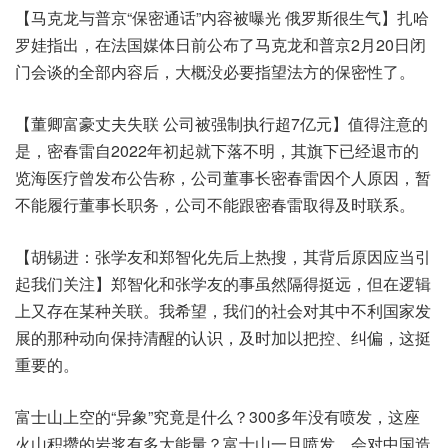
【马克龙与普京“保密通话”内容被曝光 俄罗斯很生气】扎哈
罗娃指出，在法国媒体日前公布了马克龙和普京2月20日闭
门会谈的全部内容后，大概没必要指望法方的保密性了。
【董卿富豪丈夫失联 公司被强制执行超7亿元】值得注意的
是，密春雷自2022年初起就下落不明，其旗下已经退市的
览海医疗曾发布公告称，公司董事长密春雷因个人原因，暂
不能履行董事长职务，公司不能跟密春雷取得及时联系。
【胡锡进：张学友和郑智化先后上热搜，其背后原因应当引
起我们关注】郑智化和张学友的事虽然隔得挺远，但在逻辑
上又存在某种关联。我希望，我们的社会对其中不利国家发
展的那种动向保持清醒的认识，及时加以把控、纠偏，这挺
重要的。
富士山上空的“异象”究竟是什么？300多年没有喷发，这座
火山积攒的岩浆有多大能量？富士山一旦喷发，会对中国造