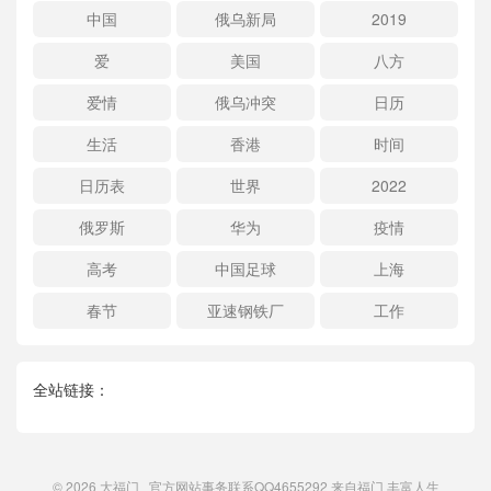
中国
俄乌新局
2019
爱
美国
八方
爱情
俄乌冲突
日历
生活
香港
时间
日历表
世界
2022
俄罗斯
华为
疫情
高考
中国足球
上海
春节
亚速钢铁厂
工作
全站链接：
© 2026
大福门
官方网站事务联系QQ4655292 来自
福门
丰富人生