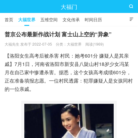
大福门

首页
大福世界
五维空间
文化传承
时间日历

普京公布最新作战计划 富士山上空的“异象”
大福先生 发布于 2022-07-05
分类：
大福世界
阅读(1969)
【洛阳女生高考后被杀害 村民：她考601分 嫌疑人是其亲
戚】7月1日，河南省洛阳市新安县八陡山村18岁少女冯某
月在自己家中惨遭杀害。据悉，这个女孩高考成绩601分，
正在准备填报志愿。一位村民透露：犯罪嫌疑人是女孩同村
的一位亲戚。