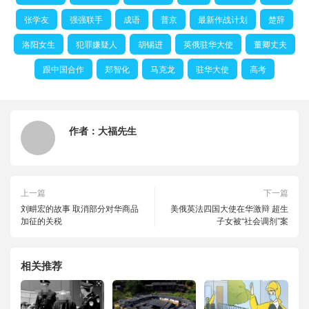
张学友
强强联手
成语
普京
最新作战计划
楚辞
洛阳女生
犯罪嫌疑人
胡锡进
英俄驻华大使
董卿丈夫
跟中国合作
郑智化
马克龙
驻华大使
高考
作者：
大福先生
上一篇
下一篇
刘畊宏的故事 取消部分对华商品
美俄英法四国大使在华激辩 超生
加征的关税
子女被“社会调剂”案
相关推荐