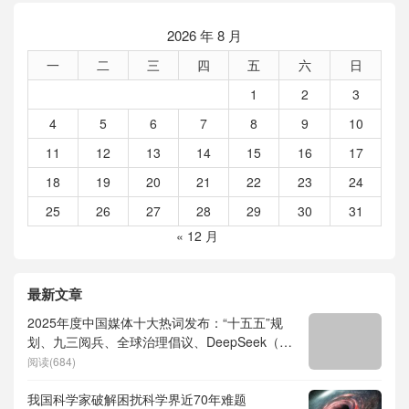
2026 年 8 月
一
二
三
四
五
六
日
1
2
3
4
5
6
7
8
9
10
11
12
13
14
15
16
17
18
19
20
21
22
23
24
25
26
27
28
29
30
31
« 12 月
最新文章
2025年度中国媒体十大热词发布：“十五五”规
划、九三阅兵、全球治理倡议、DeepSeek（深
度求索）、人形机器人、苏超、票根经济、育
阅读(684)
儿补贴、科学素养、网络生态治理
我国科学家破解困扰科学界近70年难题