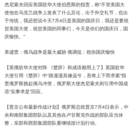
杰尼索夫回应美国驻华大使伯恩斯的指责，称“不管美国大
使他在乌克兰战争上发表了什么言论，出于外交礼节，也出
于传统，我还想说今天7月4日是美国的国庆日，我还是要祝
贺美国大使，祝贺美国的同事们，今天是你们的国庆日，国
庆愉快。”
美谴责：俄乌战争是最大威胁 俄调侃：祝你国庆愉快
【英俄驻华大使对阵 《楚辞》和成语都用上了】英国驻华
大使引用《楚辞》中“路漫漫其修远兮，吾将上下而求索”指
责俄罗斯挑起俄乌冲突，俄罗斯大使杰尼索夫则引用中国成
语“实事求是”回应。
【普京公布最新作战计划】俄罗斯总统普京7月4日表示，中
央和南部集团部队以及其他在卢甘斯克作战的部队应当休
整，东部和西部集团部队要继续按计划行动。