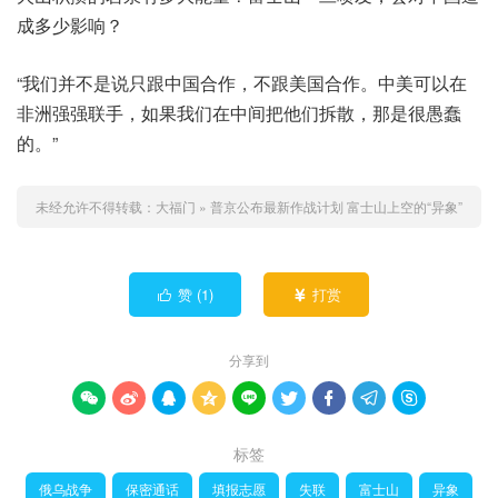
成多少影响？
“我们并不是说只跟中国合作，不跟美国合作。中美可以在
非洲强强联手，如果我们在中间把他们拆散，那是很愚蠢
的。”
未经允许不得转载：
大福门
»
普京公布最新作战计划 富士山上空的“异象”
赞 (
1
)
打赏


分享到









标签
俄乌战争
保密通话
填报志愿
失联
富士山
异象