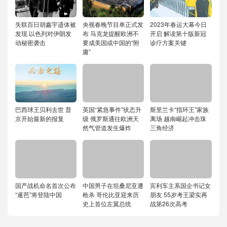
失联百日胡鑫宇遗体被
央视春晚节目单正式发
2023年春运大幕今日
发现 以色列对伊朗发
布 马克龙提醒欧洲不
开启 解读第十版新冠
动秘密袭击
要成美国或中国的“附
诊疗方案关键
庸”
巴西球王贝利去世 普
英国“紧急事件”状态升
斯里兰卡“指环王”家族
京开始最新的报复
级 俄罗斯通往欧洲天
离场 越南崛起冲击珠
然气管道发生爆炸
三角经济
国产战机命名首次公布
中国男子在坦桑尼亚遭
宾利车主系国企书记女
“暹芭”将登陆中国
枪杀 哥伦比亚迎来历
朋友 55岁考王梁实再
史上首位左翼总统
战第26次高考