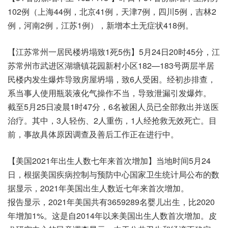
102例（上海44例，北京41例，天津7例，四川5例，吉林2
例，河南2例，江苏1例），新增本土无症状418例。
【江苏常州一居民楼坍塌致1死5伤】5月24日20时45分，江
苏常州市武进区湖塘镇花园新村小区182—183号两层半居
民楼内发生爆炸导致房屋坍塌，致6人受困。经初步排查，
系当事人使用瓶装液化气操作不当，导致泄漏引发爆炸。
截至5月25日凌晨1时47分，6名被困人员已全部救出并送医
治疗。其中，3人轻伤、2人重伤，1人经抢救无效死亡。目
前，事故具体原因调查及善后工作正在进行中。
【美国2021年出生人数七年来首次增加】当地时间5月24
日，根据美国疾病控制与预防中心国家卫生统计局公布的数
据显示，2021年美国出生人数近七年来首次增加。
报告显示，2021年美国共有3659289名婴儿出生，比2020
年增加1%。这是自2014年以来美国出生人数首次增加。皮