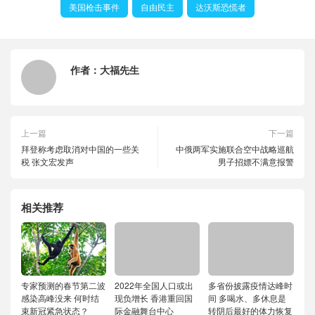
美国枪击事件
自由民主
达沃斯恐慌者
作者：
大福先生
上一篇
下一篇
拜登称考虑取消对中国的一些关
中俄两军实施联合空中战略巡航
税 张文宏发声
男子招嫖不满意报警
相关推荐
专家预测的春节第二波
2022年全国人口或出
多省份披露疫情达峰时
感染高峰没来 何时结
现负增长 香港重回国
间 多喝水、多休息是
束新冠紧急状态？
际金融舞台中心
转阴后最好的体力恢复