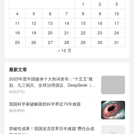
1
2
3
4
5
6
7
8
9
10
11
12
13
14
15
16
17
18
19
20
21
22
23
24
25
26
27
28
29
30
31
« 12 月
最新文章
2025年度中国媒体十大热词发布：“十五五”规
划、九三阅兵、全球治理倡议、DeepSeek（深
度求索）、人形机器人、苏超、票根经济、育
阅读(676)
儿补贴、科学素养、网络生态治理
我国科学家破解困扰科学界近70年难题
阅读(669)
突破性成果！我国攻克世界百年难题“费托合成