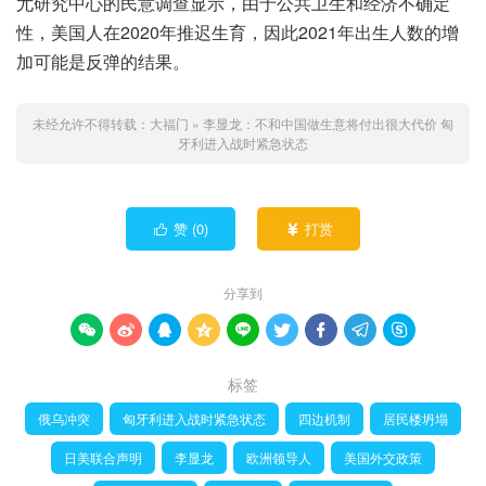
尤研究中心的民意调查显示，由于公共卫生和经济不确定
性，美国人在2020年推迟生育，因此2021年出生人数的增
加可能是反弹的结果。
未经允许不得转载：
大福门
»
李显龙：不和中国做生意将付出很大代价 匈
牙利进入战时紧急状态
赞 (
0
)
打赏


分享到









标签
俄乌冲突
匈牙利进入战时紧急状态
四边机制
居民楼坍塌
日美联合声明
李显龙
欧洲领导人
美国外交政策