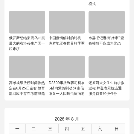
模式
俄罗斯想结束俄乌冲突
中国疫情解封的时机
市委书记逛街“撸串” 查
最大的布洛芬生产国一
克罗地亚夺世界杯季军
验核酸不应成为常态
粒难求
高考成绩放榜时间依然
D2809事故殉职司机在
还原河大女生生前求救
定在6月25日左右 教育
5秒内紧急制动 河南信
过程 拜登表示抗击通
部回应不存在考前泄题
阳又一人因蜱虫病病逝
胀是首要经济任务
2026 年 8 月
一
二
三
四
五
六
日