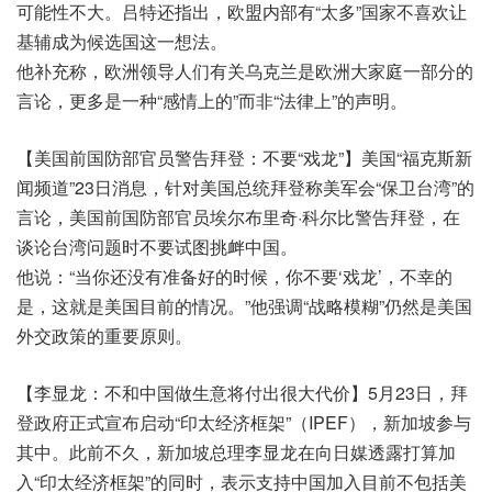
可能性不大。吕特还指出，欧盟内部有“太多”国家不喜欢让
基辅成为候选国这一想法。
他补充称，欧洲领导人们有关乌克兰是欧洲大家庭一部分的
言论，更多是一种“感情上的”而非“法律上”的声明。
【美国前国防部官员警告拜登：不要“戏龙”】美国“福克斯新
闻频道”23日消息，针对美国总统拜登称美军会“保卫台湾”的
言论，美国前国防部官员埃尔布里奇·科尔比警告拜登，在
谈论台湾问题时不要试图挑衅中国。
他说：“当你还没有准备好的时候，你不要‘戏龙’，不幸的
是，这就是美国目前的情况。”他强调“战略模糊”仍然是美国
外交政策的重要原则。
【李显龙：不和中国做生意将付出很大代价】5月23日，拜
登政府正式宣布启动“印太经济框架”（IPEF），新加坡参与
其中。此前不久，新加坡总理李显龙在向日媒透露打算加
入“印太经济框架”的同时，表示支持中国加入目前不包括美