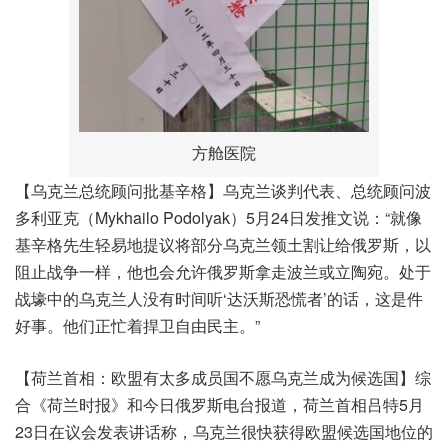
方舱医院
【乌克兰总统顾问批基辛格】乌克兰谈判代表、总统顾问波
多利亚克（Mykhailo Podolyak）5月24日发推文说：“就像
基辛格先生轻易地提议将部分乌克兰领土割让给俄罗斯，以
阻止战争一样，他也会允许俄罗斯拿走波兰或立陶宛。处于
战壕中的乌克兰人没有时间听‘达沃斯恐慌者’的话，这是件
好事。他们正忙着捍卫自由民主。”
【荷兰首相：欧盟有太多成员国不愿乌克兰成为候选国】综
合《荷兰时报》和今日俄罗斯电台报道，荷兰首相吕特5月
23日在议会发表讲话称，乌克兰很快获得欧盟候选国地位的