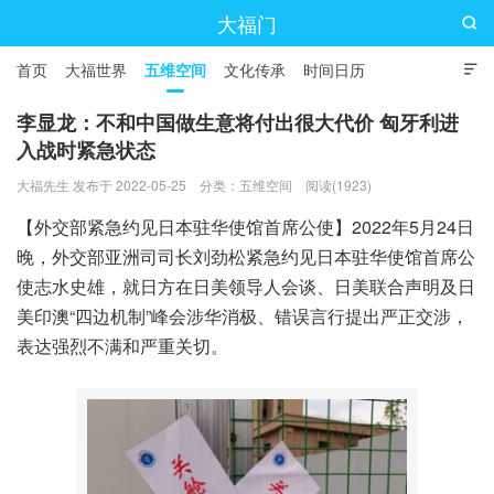
大福门

首页
大福世界
五维空间
文化传承
时间日历

李显龙：不和中国做生意将付出很大代价 匈牙利进
入战时紧急状态
大福先生 发布于 2022-05-25
分类：
五维空间
阅读(1923)
【外交部紧急约见日本驻华使馆首席公使】2022年5月24日
晚，外交部亚洲司司长刘劲松紧急约见日本驻华使馆首席公
使志水史雄，就日方在日美领导人会谈、日美联合声明及日
美印澳“四边机制”峰会涉华消极、错误言行提出严正交涉，
表达强烈不满和严重关切。