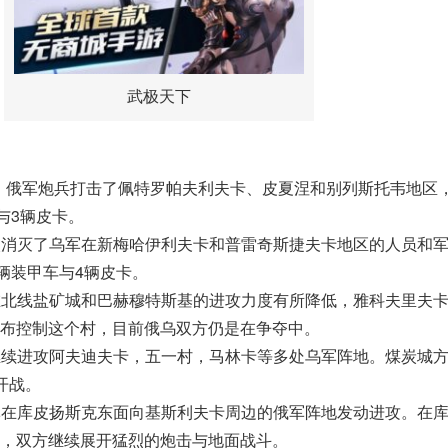
武极天下
方向：俄军炮兵打击了佩特罗帕夫利夫卡、皮夏涅和别列斯托韦地区
与3辆皮卡。
炮火消灭了乌军在新梅哈伊利夫卡和普雷奇斯捷夫卡地区的人员和
2辆装甲车与4辆皮卡。
军在北线盐矿城和巴赫穆特斯基的进攻力度有所降低，雅科夫里夫
布控制这个村，目前俄乌双方仍是在争夺中。
军继续进攻阿夫迪夫卡，五一村，马林卡等多处乌军阵地。煤炭城
开战。
乌军在库皮扬斯克东面向基斯利夫卡周边的俄军阵地发动进攻。在
，双方继续展开猛烈的炮击与地面战斗。