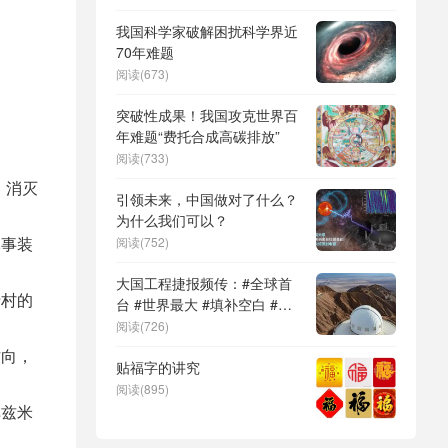
DeepSeek（深度求索）、人
形机器人、苏超、票根经济、
我国科学家破解困扰科学界近
育儿补贴、科学素养、网络生
70年难题
态治理
阅读(673)
突破性成果！我国攻克世界百
年难题“费托合成高碳排放”
阅读(733)
，消灭
引领未来，中国做对了什么？
为什么我们可以？
军事装
阅读(752)
大国工程捷报频传：#全球首
卡村的
台 #世界最大 #填补空白 #突
破关键节点
阅读(726)
方向，
贴福字的讲究
阅读(895)
库兹米