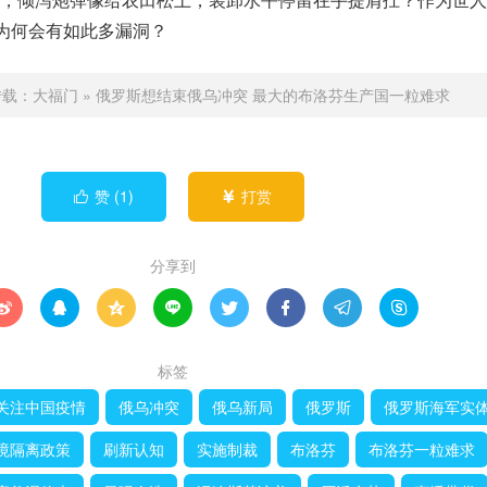
军为何会有如此多漏洞？
转载：
大福门
»
俄罗斯想结束俄乌冲突 最大的布洛芬生产国一粒难求
赞 (
1
)
打赏


分享到








标签
关注中国疫情
俄乌冲突
俄乌新局
俄罗斯
俄罗斯海军实
境隔离政策
刷新认知
实施制裁
布洛芬
布洛芬一粒难求