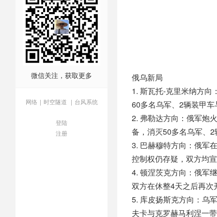
微信关注，获取更多
俄乌新局
1. 斯瓦托-克里米纳
网络
|
时空隧道
|
台风系统
60多名乌军、2辆装甲车
2. 弗勒达方向：俄军
登陆
备，消灭50多名乌军、
注册
3. 巴赫穆特方向：俄
控制权仍存疑，双方均宣
4. 顿涅茨克方向：俄
双方在休整4天之后再次
5. 库皮扬斯克方向：
夫卡与克罗赫马利涅一带