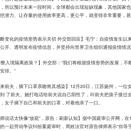
，所以预计未来一段时间，全球都会出现短缺现象，其他国家也
挖潜力、让存量的使用效率更高，更公平，就变得非常重要，甚
断变化的疫情形势表示关切 外交部回应】毛宁：自疫情发生以
公开、透明发布疫情信息，并坚持向世界卫生组织通报疫情情况
调整入境隔离政策？】外交部：“我们将根据疫情形势的发展，不
安排。”
来前夫，摘下口罩亲吻将其感染】12月20日，江苏扬州，一位
到 了前夫。她打电话给前夫说自己阳性了，叫前夫把孩子接过
，女子摘下自己和前夫的口罩，对着他亲了一口。
师说话太快像“放屁”，原告：刷新认知】据中国庭审公开网，在1
的一起劳动争议纠纷案庭审时，周姓法官对原告律师表示“你等