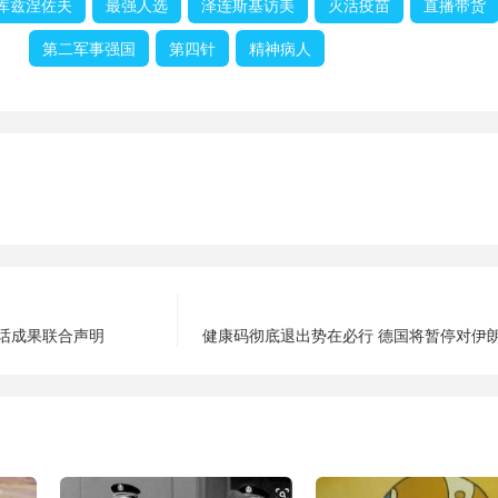
库兹涅佐夫
最强人选
泽连斯基访美
灭活疫苗
直播带货
第二军事强国
第四针
精神病人
话成果联合声明
健康码彻底退出势在必行 德国将暂停对伊