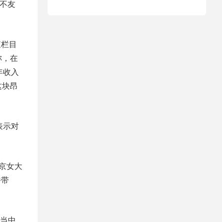
有不友
查栏目
称，在
年收入
这块昂
表示对
京女大
播带
当中