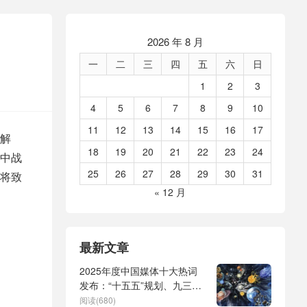
2026 年 8 月
一
二
三
四
五
六
日
1
2
3
4
5
6
7
8
9
10
11
12
13
14
15
16
17
解
18
19
20
21
22
23
24
中战
25
26
27
28
29
30
31
将致
« 12 月
最新文章
2025年度中国媒体十大热词
发布：“十五五”规划、九三阅
兵、全球治理倡议、
阅读(680)