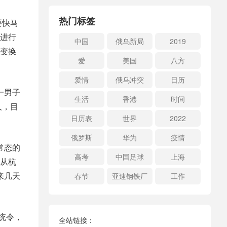
热门标签
要快马
进行
中国
俄乌新局
2019
变换
爱
美国
八方
爱情
俄乌冲突
日历
一男子
生活
香港
时间
人，目
日历表
世界
2022
俄罗斯
华为
疫情
常态的
高考
中国足球
上海
从杭
来几天
春节
亚速钢铁厂
工作
统令，
全站链接：