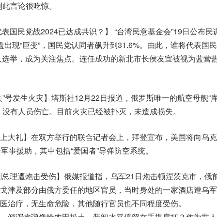
到此言论很吃惊。
”代表国民党战2024已达成共识？】 “台湾民意基金会”19日公布民
出现“巨变”，国民党认同者飙升到31.6%。由此，谁将代表国
导人选举，成为关注焦点。连任成功的新北市长侯友宜被视为蓝营
”号发生火灾】塔斯社12月22日报道，俄罗斯唯一的航空母舰“
，没有人员伤亡。目前火灾已经被扑灭，未造成损失。
上大礼】在双方举行的联合记者会上，拜登宣布，美国将向乌克
子军事援助，其中包括“爱国者”导弹防空系统。
副总理遭炮击受伤】俄媒报道指，乌军21日炮击顿涅茨克市，俄
戈津及部分由俄方委任的地区官员，当时身处的一家酒店遭乌军
医治疗，无生命危险，其他随行官员也不同程度受伤。
，倾泻炮弹像给农田松土，装卸水平停留在手提肩扛？作为世人