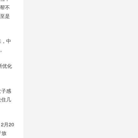
帮不
至是
来，中
。
断优化
女子感
去住几
2月20
于放