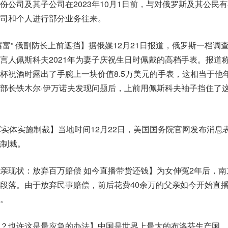
份公司及其子公司在2023年10月1日前，与对俄罗斯及其公民
司和个人进行部分业务往来。
富” 俄副防长上前遮挡】据俄媒12月21日报道，俄罗斯一档调
言人佩斯科夫2021年为妻子庆祝生日时佩戴的高档手表。报道
杯祝酒时露出了手腕上一块价值8.5万美元的手表，这相当于他
部长铁木尔·伊万诺夫发现问题后，上前用佩斯科夫袖子挡住了
军实体实施制裁】当地时间12月22日，美国国务院官网发布消息
施制裁。
亲现状：放弃百万赔偿 如今直播带货还钱】为女伸冤2年后，南
段落。由于放弃民事赔偿，前后花费40余万的父亲如今开始直
。
？也许这是最应急的办法】中国是世界上最大的布洛芬生产国，