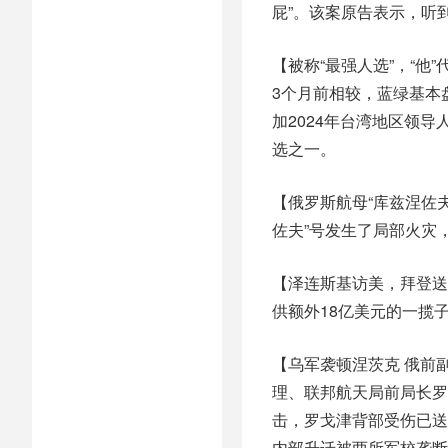
屁”。该案原告表示，听
【被称“最强人选”，“他
3个月前相较，蓝绿基本盘
加2024年台湾地区领
选之一。
【俄罗斯航母“库兹涅佐夫
佐夫”号发生了局部火灾
【泽连斯基访美，拜登送
供额外18亿美元的一揽
【乌军袭顿涅茨克 俄前
理、联邦航天局前局长罗
击，罗戈津背部受伤已送
内部升迁被两所军校垄断