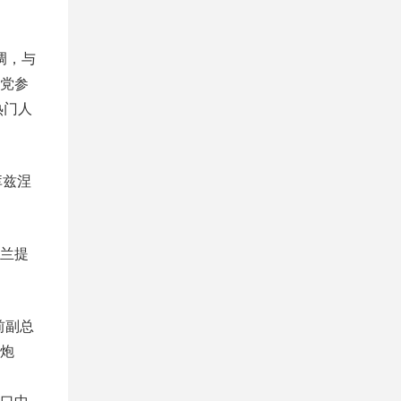
调，与
民党参
热门人
库兹涅
兰提
前副总
炮
口中