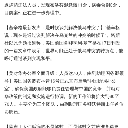
退烧药违法人员，发现布洛芬混悬液11盒，病毒合剂3盒，
目前案件正在进一步办理中。
【基辛格最新发声：是时候谈判解决俄乌冲突了】“基辛格
说，现在是通过谈判解决在乌克兰的冲突的时候了”。塔斯
社以此为题报道称，美国前国务卿亨利·基辛格在17日刊发
的一篇文章中表示，世界可能正处于俄乌冲突的转折点，他
呼吁通过谈判实现和平。
【美对华办公室全面升级：人员达70人，由副助理国务卿领
导】美国国务卿布林肯16号正式宣布启动“中国协调办公
室”，确保美国政府能够负责任管理与中国的竞争，并就对
华政策的制定和实施进行协调。新的工作组将扩大到60至
70人。主要分为三个团队，由副助理国务卿沃特斯出任首位
协调员。
【风声｜人们诟病的不是解封，而是解封之前该准备得更