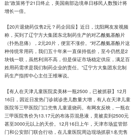
款”政策将于21日终止，美国南部边境单日移民人数预计将
增长一倍。
【20片退烧药仅售2元？药企回应】近日，沈阳网友发视频
称，买到了辽宁方大集团东北制药生产的对乙酰氨基酚片
（扑热息痛），2元20片，便宜不涨价。“对乙酰氨基酚片这
种传统常用药，我们五十年来一直保持低价，至今仍然是2
块钱一联，虽然利润不高，但是保证市场稳定供应，满足百
姓用药需求是我们制药企业的责任。”辽宁方大集团东北制
药生产指挥中心主任王维琳说。
【有人在天津儿童医院卖美林一瓶2500，已被抓获】12月
16日，因近日发热门诊就诊患儿数量大增，有人在天津儿童
医院等三甲医院门口兜售儿童退烧药。有网友反映，一瓶在
三甲医院售价为13.17元的布洛芬混悬液，竟被卖到2500元
甚至3000元以上的天价。12月16日上午，天津市场监管部
门和公安部门联合行动，在儿童医院周边现场抓获1名兜售