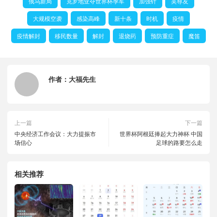
俄乌新局
克罗地亚夺世界杯季军
加强针
吴尊友
大规模空袭
感染高峰
新十条
时机
疫情
疫情解封
移民数量
解封
退烧药
预防重症
魔笛
作者：
大福先生
上一篇
下一篇
中央经济工作会议：大力提振市
世界杯阿根廷捧起大力神杯 中国
场信心
足球的路要怎么走
相关推荐