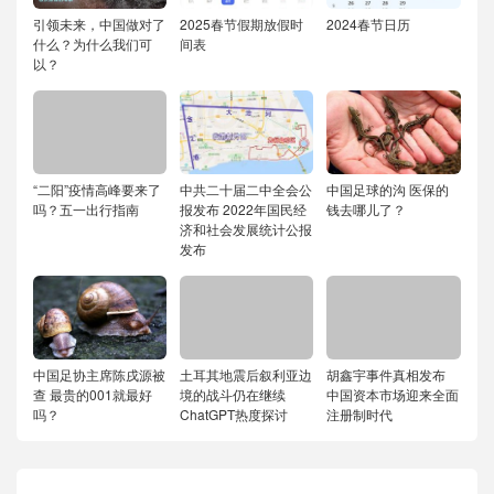
引领未来，中国做对了
2025春节假期放假时
2024春节日历
什么？为什么我们可
间表
以？
“二阳”疫情高峰要来了
中共二十届二中全会公
中国足球的沟 医保的
吗？五一出行指南
报发布 2022年国民经
钱去哪儿了？
济和社会发展统计公报
发布
中国足协主席陈戌源被
土耳其地震后叙利亚边
胡鑫宇事件真相发布
查 最贵的001就最好
境的战斗仍在继续
中国资本市场迎来全面
吗？
ChatGPT热度探讨
注册制时代