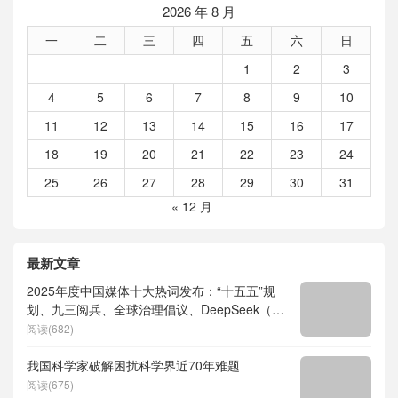
2026 年 8 月
一
二
三
四
五
六
日
1
2
3
4
5
6
7
8
9
10
11
12
13
14
15
16
17
18
19
20
21
22
23
24
25
26
27
28
29
30
31
« 12 月
最新文章
2025年度中国媒体十大热词发布：“十五五”规
划、九三阅兵、全球治理倡议、DeepSeek（深
度求索）、人形机器人、苏超、票根经济、育
阅读(682)
儿补贴、科学素养、网络生态治理
我国科学家破解困扰科学界近70年难题
阅读(675)