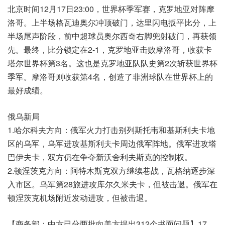
北京时间12月17日23:00，世界杯季军赛，克罗地亚对阵摩
洛哥。上半场格瓦迪奥尔冲顶破门，达里闪电扳平比分，上
半场尾声阶段，前中超球员奥尔西奇右脚兜射破门，再获领
先。最终，比分锁定在2-1，克罗地亚击败摩洛哥，收获卡
塔尔世界杯第3名。这也是克罗地亚队队史第2次斩获世界杯
季军。摩洛哥则收获第4名，创造了非洲球队在世界杯上的
最好成绩。
俄乌新局
1.哈尔科夫方向：俄军火力打击别列斯托韦和基斯利夫卡地
区的乌军，乌军进攻基斯利夫卡周边俄军阵地。俄军进攻塔
巴伊夫卡，双方仍在争夺新沃舍利夫斯克的控制权。
2.顿涅茨克方向：阿特木斯克双方继续巷战，瓦格纳逐步深
入市区。乌军第28旅进攻库尔久米夫卡，但被击退。俄军在
顿涅茨克机场附近发动进攻，但被击退。
【商务部：中方已分两批向美方提出312个书面问题】17