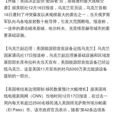
【外媒：美国决定提供“爱国者”后，基辅遭到最大规模空
袭】据美联社12月16日报道，乌克兰官员说，乌克兰首都
16日遭到了冲突爆发以来规模最大的袭击之一，当天俄罗斯
军队向乌各地发射数十枚导弹，引发大范围断电。报道称，
一连串的袭击瞄准基辅、哈尔科夫、克里维里赫等城市的重
要基础设施。
【乌克兰副总理：美国能源部首批设备运抵乌克兰】乌克兰
国家通讯社17日报道称，乌克兰副总理兼基础设施和区域发
展部部长库布拉科夫当天宣布，美国能源部首批设备已经运
抵乌克兰。这是美国11月宣布的对乌5300万美元能源设备
援助的一部分。
【美国将结束边境限制 移民数量预计大幅增长】据美国有
线电视新闻网（CNN）当地时间12月17日报道，在过去一
周内每天有超过2500名移民涌入美国得克萨斯州埃尔帕索
（El Paso）市。该市政府官员表示，随着“第42条边境条