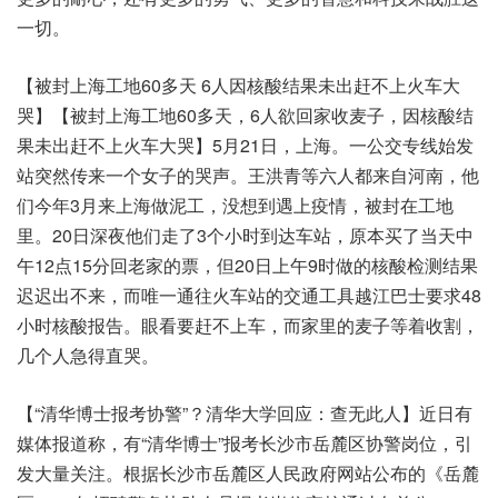
一切。
【被封上海工地60多天 6人因核酸结果未出赶不上火车大
哭】【被封上海工地60多天，6人欲回家收麦子，因核酸结
果未出赶不上火车大哭】5月21日，上海。一公交专线始发
站突然传来一个女子的哭声。王洪青等六人都来自河南，他
们今年3月来上海做泥工，没想到遇上疫情，被封在工地
里。20日深夜他们走了3个小时到达车站，原本买了当天中
午12点15分回老家的票，但20日上午9时做的核酸检测结果
迟迟出不来，而唯一通往火车站的交通工具越江巴士要求48
小时核酸报告。眼看要赶不上车，而家里的麦子等着收割，
几个人急得直哭。
【“清华博士报考协警”？清华大学回应：查无此人】近日有
媒体报道称，有“清华博士”报考长沙市岳麓区协警岗位，引
发大量关注。根据长沙市岳麓区人民政府网站公布的《岳麓