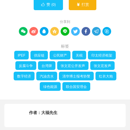
赞 (
0
)
打赏


分享到









标签
IPEF
供应链
公民财产
关税
印太经济框架
反腐斗争
台湾牌
张文宏公开发声
张文宏发声
数字经济
汽油含水
清华博士报考协警
红衣大炮
绿色能源
联合国安理会
作者：
大福先生