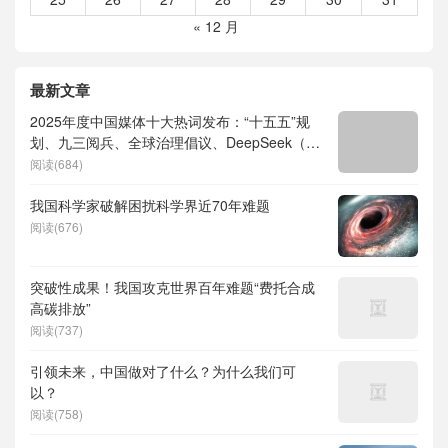
« 12 月
最新文章
2025年度中国媒体十大热词发布：“十五五”规
划、九三阅兵、全球治理倡议、DeepSeek（深
度求索）、人形机器人、苏超、票根经济、育
阅读(684)
儿补贴、科学素养、网络生态治理
我国科学家破解困扰科学界近70年难题
阅读(676)
突破性成果！我国攻克世界百年难题“费托合成
高碳排放”
阅读(737)
引领未来，中国做对了什么？为什么我们可
以？
阅读(758)