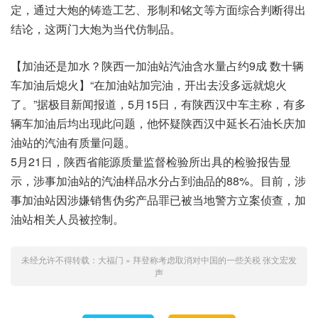
定，通过大炮的铸造工艺、形制和铭文等方面综合判断得出
结论，这两门大炮为当代仿制品。
【加油还是加水？陕西一加油站汽油含水量占约9成 数十辆
车加油后熄火】“在加油站加完油，开出去没多远就熄火
了。”据极目新闻报道，5月15日，有陕西汉中车主称，有多
辆车加油后均出现此问题，他怀疑陕西汉中延长石油长庆加
油站的汽油有质量问题。
5月21日，陕西省能源质量监督检验所出具的检验报告显
示，涉事加油站的汽油样品水分占到油品的88%。目前，涉
事加油站因涉嫌销售伪劣产品罪已被当地警方立案侦查，加
油站相关人员被控制。
未经允许不得转载：
大福门
»
拜登称考虑取消对中国的一些关税 张文宏发
声