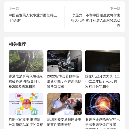
上一篇
下一篇
中国在发展人权事业方面坚持五
李显龙：不和中国做生意将付出
个“始终”
很大代价 匈牙利进入战时紧急状
态
相关推荐
香港取消所有入境强制
2022智博会看数字经
国家职业分类大典（二
核酸检测 郑新黄河大
济新动能：创造新供给
〇二二年版）公示 首
桥200多辆车相撞
释放新需求
次标注数字职业
刘畊宏的故事 取消部
深圳国资委通报国企书
亚速营正副指挥官均已
分对华商品加征的关税
记事件调查进展
走出亚速钢铁厂投降