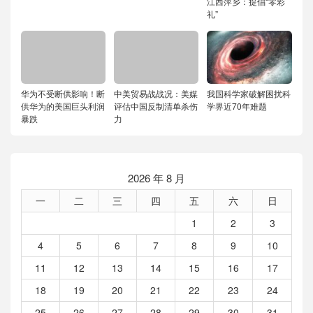
江西萍乡：提倡“零彩
礼”
华为不受断供影响！断
中美贸易战战况：美媒
我国科学家破解困扰科
供华为的美国巨头利润
评估中国反制清单杀伤
学界近70年难题
暴跌
力
2026 年 8 月
一
二
三
四
五
六
日
1
2
3
4
5
6
7
8
9
10
11
12
13
14
15
16
17
18
19
20
21
22
23
24
25
26
27
28
29
30
31