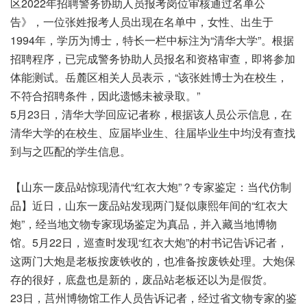
区2022年招聘警务协助人员报考岗位审核通过名单公
告》，一位张姓报考人员出现在名单中，女性、出生于
1994年，学历为博士，特长一栏中标注为“清华大学”。根据
招聘程序，已完成警务协助人员报名和资格审查，即将参加
体能测试。岳麓区相关人员表示，“该张姓博士为在校生，
不符合招聘条件，因此遗憾未被录取。”
5月23日，清华大学回应记者称，根据该人员公示信息，在
清华大学的在校生、应届毕业生、往届毕业生中均没有查找
到与之匹配的学生信息。
【山东一废品站惊现清代“红衣大炮”？专家鉴定：当代仿制
品】近日，山东一废品站发现两门疑似康熙年间的“红衣大
炮”，经当地文物专家现场鉴定为真品，并入藏当地博物
馆。5月22日，巡查时发现“红衣大炮”的村书记告诉记者，
这两门大炮是老板按废铁收的，也准备按废铁处理。大炮保
存的很好，底盘也是新的，废品站老板还以为是假货。
23日，莒州博物馆工作人员告诉记者，经过省文物专家的鉴