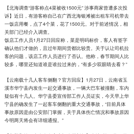
【北海调查“游客称点4菜被收1500元” 涉事商家曾遭多次投
诉】近日，有游客称自己在广西北海银滩被出租车司机带去
一饭店用餐，点了4个菜，花了1500元。对于前述情况，相
关部门已经介入调查。
饭店工作人员1月27日回应称，菜是明码标价，客人有签字
确认他们才做的，且过年期间货都比较贵。关于认让司机拉
客的问题，该店工作人员进行了否认。他称，春节期间人比
较多，哪里还知道谁是谁拉过来的，“有多少双眼睛去看？”
【云南载十几人客车侧翻？官方回应】1月27日，云南省玉
溪市华宁县内发生一起交通事故，一辆大巴车被撞翻，车内
疑似有十几人。华宁县委宣传部工作人员证实，今天早上华
宁县的确发生了一起客车侧翻的重大交通事故，“目前具体
事故原因是由公安部门掌握，关于具体伤亡情况和事故原因
今明两天将会有详细通报。”