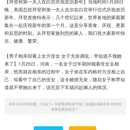
【拜登和第一夫人在白宫庆祝农历新年】当地时间1月26日
晚，美国总统拜登和第一夫人吉尔在白宫举行仪式庆祝农历
新年。拜登发推特表示：几个世纪以来，世界各地的家庭聚
集在一起庆祝新年的第一个月。这是分享美食、庆祝、更新
和反思的时刻。从拜登家族到您的家人，我们祝大家新年快
乐、健康、繁荣。
【男子相亲却看上女方侄女 女子无奈调侃：早知道不领她
来了】1月25日，河南，一名女子过年期间领着侄女去相
亲，然而就在相亲的过程中，女子坐在车内称对方没相上自
己，却看中了自己的侄女，这令她很无奈，随后女子称早知
道就不带她出来了，说完后下车就问起俩人的情况。
未经允许不得转载：
大福门
»
专家预测的春节第二波感染高峰没来 何时结
束新冠紧急状态？