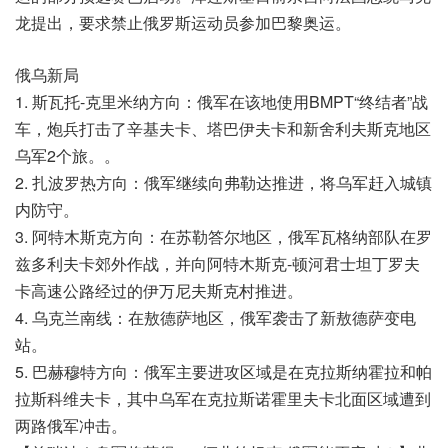
龙提出，要求禁止俄罗斯运动员参加巴黎奥运。
俄乌新局
1. 斯瓦托-克里米纳方向：俄军在该地使用BMPT“终结者”战
车，炮兵打击了辛基夫卡、塔巴伊夫卡和新舍利夫斯克地区
乌军2个旅。。
2. 扎波罗热方向：俄军继续向弗勒达推进，将乌军赶入城镇
内防守。
3. 阿特木斯克方向：在苏勒答尔地区，俄军瓦格纳部队在罗
兹多利夫卡郊外作战，并向阿特木斯克-顿河君士坦丁罗夫
卡高速公路经过的伊万尼夫斯克村推进。
4. 乌克兰南线：在敖德萨地区，俄军袭击了新敖德萨变电
站。
5. 巴赫穆特方向：俄军主要进攻区域是在克拉斯纳霍拉和帕
拉斯科维夫卡，其中乌军在克拉斯诺霍里夫卡北面区域遭到
两路俄军冲击。