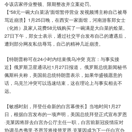
令该店家停业整顿、限期整改并立案处罚。
【“58元一碗大白菜汤”面馆暂停营业 发视频博主称自己被辱
骂近崩溃】1月25日晚，在西安一家面馆，河南游客郑女士
（化姓）及家人花费58元钱购买了一碗满是大白菜的烩菜。
27日下午，郑女士表示，通过社交平台发布自己的遭遇后，
遭到部分网友私信辱骂，自己的精神几近崩溃。
【特朗普称可在24小时内结束俄乌冲突 克宫：与事实接
近】俄罗斯卫星通讯社1月27日报道， 俄罗斯总统新闻秘书
佩斯科夫称，美国前总统特朗普表示，如果华盛顿愿意的
话，乌克兰冲突可以迅速结束，这在理论上与事实相去不
远。
【敏感时刻，拜登任命新的白宫幕僚长】当地时间1月27
日，根据白宫发布的一项声明，美国总统拜登正式宣布罗恩
·克莱因将辞去白宫办公厅主任一职，白宫前新冠疫情应对
协调员杰弗里·齐恩茨将接替罗恩·克莱因成为下一任白宫办