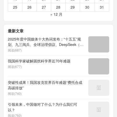
25
26
27
28
29
30
31
« 12 月
最新文章
2025年度中国媒体十大热词发布：“十五五”规
划、九三阅兵、全球治理倡议、DeepSeek（深
度求索）、人形机器人、苏超、票根经济、育
阅读(687)
儿补贴、科学素养、网络生态治理
我国科学家破解困扰科学界近70年难题
阅读(677)
突破性成果！我国攻克世界百年难题“费托合成
高碳排放”
阅读(740)
引领未来，中国做对了什么？为什么我们可
以？
阅读(760)