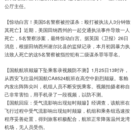
公厅主任。
【惊动白宫！美国5名警察被控谋杀：殴打被执法人3分钟致
其死亡】近期，美国田纳西州的一起交通执法事件导致一人
死亡，5名警察涉案，最终惊动白宫。据英国《卫报》26日
消息，根据田纳西州谢尔比县的监狱记录，本月初因暴力执
法致人死亡的这5名警察被指控犯有二级谋杀罪等罪名。
【国航航班颠簸下坠乘客录视频防不测】1月25日13时许，
从西安飞往温州国航CA8524航班在高空中剧烈颠簸。客舱
内发出阵阵尖叫，机组人员不断安抚乘客。视频拍摄者称自
己非常害怕，用手机录了一段视频，以防不测。
【国航回应：受气流影响出现短时颠簸】经调查，该航班在
飞行过程中受气流影响出现短时颠簸，机组和乘务组迅速按
程序妥善处置，得到旅客积极配合，航班正常降落温州龙湾
机场，无人员受伤。