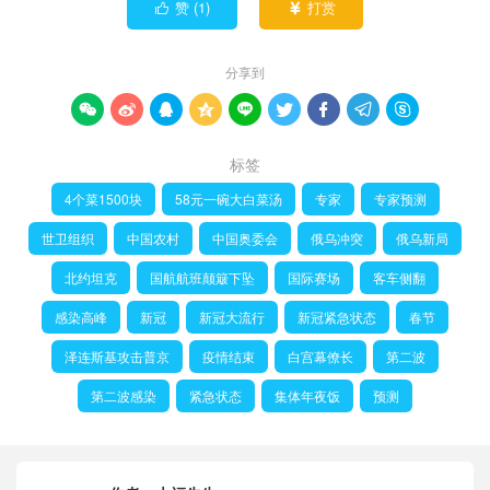
赞 (
1
)
打赏


分享到









标签
4个菜1500块
58元一碗大白菜汤
专家
专家预测
世卫组织
中国农村
中国奥委会
俄乌冲突
俄乌新局
北约坦克
国航航班颠簸下坠
国际赛场
客车侧翻
感染高峰
新冠
新冠大流行
新冠紧急状态
春节
泽连斯基攻击普京
疫情结束
白宫幕僚长
第二波
第二波感染
紧急状态
集体年夜饭
预测