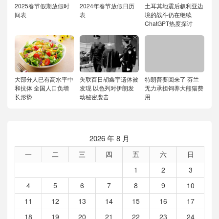
2025春节假期放假时
2024年春节放假日历
土耳其地震后叙利亚边
间表
表
境的战斗仍在继续
ChatGPT热度探讨
大部分人已有高水平中
失联百日胡鑫宇遗体被
特朗普要回来了 芬兰
和抗体 全国人口负增
发现 以色列对伊朗发
无力承担饲养大熊猫费
长形势
动秘密袭击
用
2026 年 8 月
一
二
三
四
五
六
日
1
2
3
4
5
6
7
8
9
10
11
12
13
14
15
16
17
18
19
20
21
22
23
24