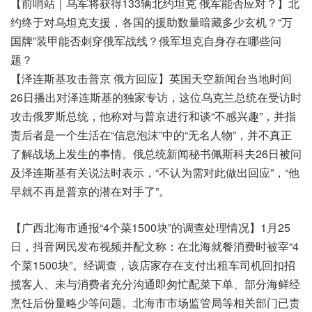
【前哨站｜乌军将获得133辆北约坦克 俄军能否应对？】北
约终于对乌坦克支援，各国的援助数量暗藏多少玄机？“万
国牌”装甲能否刺穿俄军战线？俄军坦克自身存在哪些问
题？
【泽连斯基攻击普京 俄方回应】英国天空新闻台当地时间
26日播出对泽连斯基的独家专访，这位乌克兰总统在受访时
攻击俄罗斯总统，他称对与普京进行和谈“不感兴趣”，并指
责后者是一个生活在“信息泡沫”中的“无名人物”，并不真正
了解战场上发生的事情。俄总统新闻秘书佩斯科夫26日被问
及泽连斯基有关说法时表示，“不认为需对此做出回应”，“他
早就不再是普京的潜在对手了”。
【广西北海市通报“4个菜1500块”的调查处理情况】1月25
日，抖音网民发布视频并配文称：在北海就餐消费时被宰“4
个菜1500块”。经调查，该店家存在支付出租车司机回扣招
揽客人、未与消费者充分沟通即匆忙配菜下单、部分海鲜经
烹饪后份量略少等问题。北海市市场监管局等相关部门已责