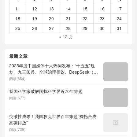
11
12
13
14
15
16
17
18
19
20
21
22
23
24
25
26
27
28
29
30
31
« 12 月
最新文章
2025年度中国媒体十大热词发布：“十五五”规
划、九三阅兵、全球治理倡议、DeepSeek（深
度求索）、人形机器人、苏超、票根经济、育
阅读(684)
儿补贴、科学素养、网络生态治理
我国科学家破解困扰科学界近70年难题
阅读(677)
突破性成果！我国攻克世界百年难题“费托合成
高碳排放”
阅读(738)