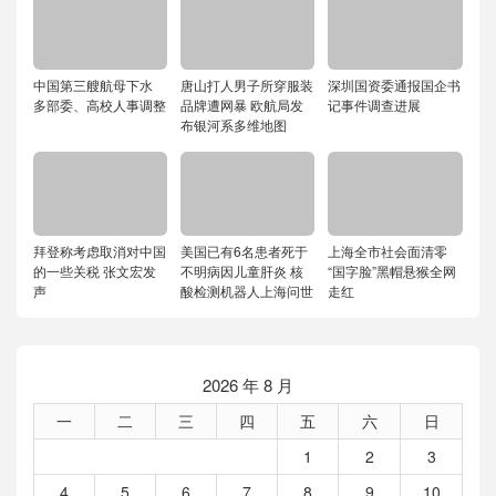
中国第三艘航母下水
唐山打人男子所穿服装
深圳国资委通报国企书
多部委、高校人事调整
品牌遭网暴 欧航局发
记事件调查进展
布银河系多维地图
拜登称考虑取消对中国
美国已有6名患者死于
上海全市社会面清零
的一些关税 张文宏发
不明病因儿童肝炎 核
“国字脸”黑帽悬猴全网
声
酸检测机器人上海问世
走红
2026 年 8 月
一
二
三
四
五
六
日
1
2
3
4
5
6
7
8
9
10