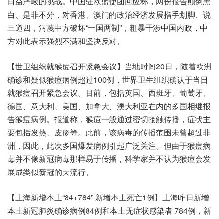
日益严峻的挑战。中国驻欧盟使团回应称，两份报告颠倒黑
白、是非不分，对香港、澳门的政治经济发展指手划脚、说
三道四，污蔑中方破坏“一国两制”，粗暴干涉中国内政，中
方对此表示强烈不满和坚决反对。
【世卫组织就猴痘召开紧急会议】当地时间20日，随着欧洲
确诊和疑似猴痘病例超过100例，世界卫生组织确认于当日
就猴痘召开紧急会议。目前，包括英国、西班牙、葡萄牙、
德国、意大利、美国、加拿大、澳大利亚在内的多国相继报
告猴痘病例。报道称，猴痘一般通过密切接触传播，症状主
要包括发热、皮疹等。此前，该病毒的传播范围未曾超过非
洲，因此，此次多国爆发病例引起广泛关注。但由于猴痘病
毒并不像新冠病毒那样易于传播，科学家并不认为猴痘会发
展成类似新冠的大流行。
【上海新增本土“84+784” 新增本土死亡1例】上海昨日新增
本土新冠肺炎确诊病例84例和本土无症状感染者 784例，新