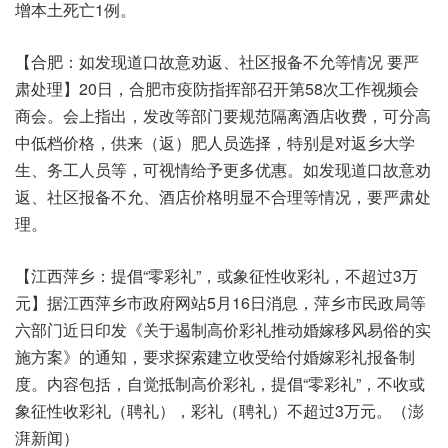
增本土死亡1例。
【合肥：如发现道口故意劝返、社区报备不允等情况 要严
肃处理】20日，合肥市疫防指挥部召开第58次工作视频会
商会。会上指出，发改等部门要规范隔离酒店收费，可分高
中低档价格，供来（返）肥人员选择，特别是对返乡大学
生、务工人员等，可视情给予更多优惠。如发现道口故意劝
返、社区报备不允、酒店价格明显不合理等情况，要严肃处
理。
【江西萍乡：提倡“零彩礼”，或象征性收彩礼，不超过3万
元】据江西萍乡市政府网站5月16日消息，萍乡市民政局等
六部门近日印发《关于遏制高价彩礼推动婚嫁移风易俗的实
施方案》的通知，要求探索建立收受给付婚嫁彩礼报备制
度。内容包括，自觉抵制高价彩礼，提倡“零彩礼”，不收或
象征性收彩礼（聘礼），彩礼（聘礼）不超过3万元。（澎
湃新闻）