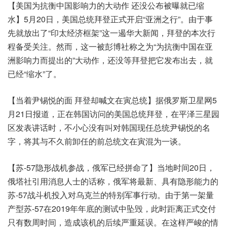
【美国为抗衡中国影响力的大动作 还没公布被曝就已缩
水】5月20日，美国总统拜登正式开启“亚洲之行”。由于事
先就放出了“印太经济框架”这一遏华大新闻，拜登的本次行
程备受关注。然而，这一被彭博社称之为“为抗衡中国在亚
洲影响力而提出的”大动作，还没等拜登把它发布出去，就
已经“缩水”了。
【当着尹锡悦的面 拜登却喊文在寅总统】据俄罗斯卫星网5
月21日报道，正在韩国访问的美国总统拜登，在平泽三星园
区发表讲话时，不小心没有叫对韩国现任总统尹锡悦的名
字，将其与不久前卸任的前总统文在寅混为一谈。
【苏-57隐形战机参战，俄军已经拼命了】当地时间20日，
俄塔社引用消息人士的话称，俄军将最新、具有隐形能力的
苏-57战斗机投入对乌克兰的特别军事行动。由于第一架量
产型苏-57在2019年年底的测试中坠毁，此时距离正式交付
只有数周时间，造成该机的后续严重延误。在这样严峻的情