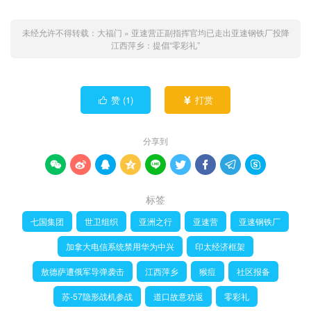
未经允许不得转载：
大福门
»
亚速营正副指挥官均已走出亚速钢铁厂投降
江西萍乡：提倡“零彩礼”
赞 (
1
)
打赏


分享到









标签
七国集团
世卫组织
亚洲之行
亚速营
亚速钢铁厂
加拿大电信系统禁用华为中兴
印太经济框架
敖德萨遭俄军导弹袭击
江西萍乡
猴痘
社区报备
苏-57隐形战机参战
道口故意劝返
零彩礼