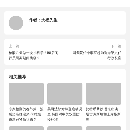
作者：
大福先生
上一篇
下一篇
核酸几天做一次才科学？90后飞
国务院任命李家超为香港第六任
行员隔离期间跳楼？
行政长官
相关推荐
专家预测的春节第二波
美司法部对拜登启动调
比特币暴跌 普京出访
感染高峰没来 何时结
查 韩国对中美双重防
塔吉克斯坦和土库曼斯
束新冠紧急状态？
疫标准
坦