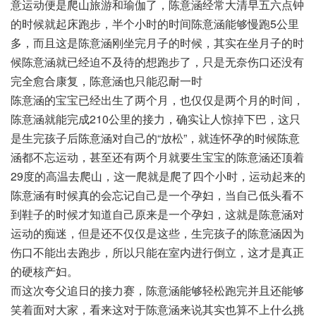
意运动便是爬山旅游和瑜伽了，陈意涵经常大清早五六点钟
的时候就起床跑步，半个小时的时间陈意涵能够慢跑5公里
多，而且这是陈意涵刚坐完月子的时候，其实在坐月子的时
候陈意涵就已经迫不及待的想跑步了，只是无奈伤口还没有
完全愈合康复，陈意涵也只能忍耐一时
陈意涵的宝宝已经出生了两个月，也仅仅是两个月的时间，
陈意涵就能完成210公里的接力，确实让人惊掉下巴，这只
是生完孩子后陈意涵对自己的“放松”，就连怀孕的时候陈意
涵都不忘运动，甚至还有两个月就要生宝宝的陈意涵还顶着
29度的高温去爬山，这一爬就是爬了四个小时，运动起来的
陈意涵有时候真的会忘记自己是一个孕妇，当自己低头看不
到鞋子的时候才知道自己原来是一个孕妇，这就是陈意涵对
运动的痴迷，但是还不仅仅是这些，生完孩子的陈意涵因为
伤口不能出去跑步，所以只能在室内进行倒立，这才是真正
的硬核产妇。
而这次夸父追日的接力赛，陈意涵能够轻松跑完并且还能够
笑着面对大家，看来这对于陈意涵来说其实也算不上什么挑