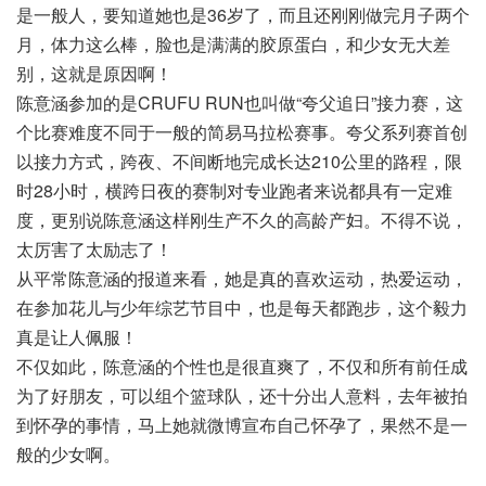
是一般人，要知道她也是36岁了，而且还刚刚做完月子两个
月，体力这么棒，脸也是满满的胶原蛋白，和少女无大差
别，这就是原因啊！
陈意涵参加的是CRUFU RUN也叫做“夸父追日”接力赛，这
个比赛难度不同于一般的简易马拉松赛事。夸父系列赛首创
以接力方式，跨夜、不间断地完成长达210公里的路程，限
时28小时，横跨日夜的赛制对专业跑者来说都具有一定难
度，更别说陈意涵这样刚生产不久的高龄产妇。不得不说，
太厉害了太励志了！
从平常陈意涵的报道来看，她是真的喜欢运动，热爱运动，
在参加花儿与少年综艺节目中，也是每天都跑步，这个毅力
真是让人佩服！
不仅如此，陈意涵的个性也是很直爽了，不仅和所有前任成
为了好朋友，可以组个篮球队，还十分出人意料，去年被拍
到怀孕的事情，马上她就微博宣布自己怀孕了，果然不是一
般的少女啊。