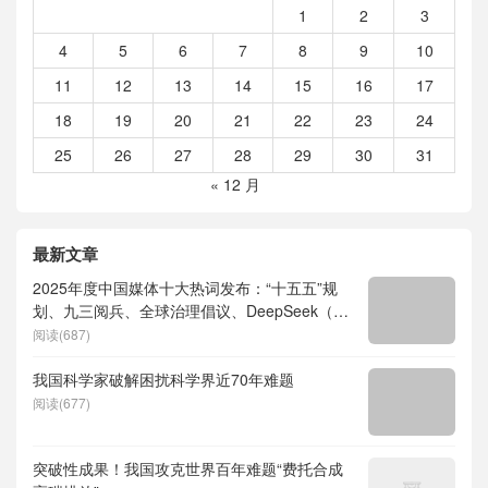
1
2
3
4
5
6
7
8
9
10
11
12
13
14
15
16
17
18
19
20
21
22
23
24
25
26
27
28
29
30
31
« 12 月
最新文章
2025年度中国媒体十大热词发布：“十五五”规
划、九三阅兵、全球治理倡议、DeepSeek（深
度求索）、人形机器人、苏超、票根经济、育
阅读(687)
儿补贴、科学素养、网络生态治理
我国科学家破解困扰科学界近70年难题
阅读(677)
突破性成果！我国攻克世界百年难题“费托合成