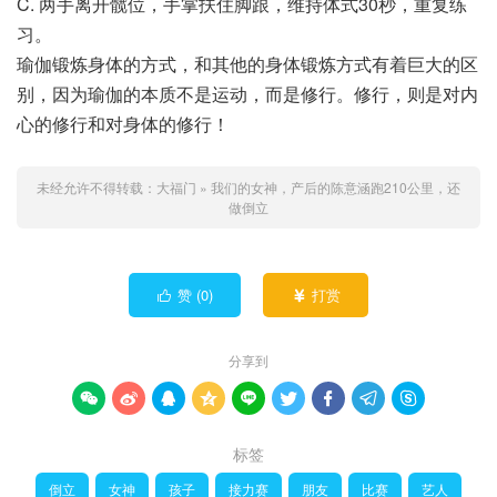
C. 两手离开髋位，手掌扶住脚跟，维持体式30秒，重复练
习。
瑜伽锻炼身体的方式，和其他的身体锻炼方式有着巨大的区
别，因为瑜伽的本质不是运动，而是修行。修行，则是对内
心的修行和对身体的修行！
未经允许不得转载：
大福门
»
我们的女神，产后的陈意涵跑210公里，还
做倒立
赞 (
0
)
打赏


分享到









标签
倒立
女神
孩子
接力赛
朋友
比赛
艺人