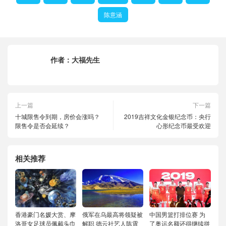
陈意涵
作者：
大福先生
上一篇
下一篇
十城限售令到期，房价会涨吗？
2019吉祥文化金银纪念币：央行
限售令是否会延续？
心形纪念币最受欢迎
相关推荐
香港豪门名媛大赏、摩
俄军在乌最高将领疑被
中国男篮打排位赛 为
洛哥女足球员佩戴头巾
解职 德云社艺人陈霄
了奥运名额还得继续拼