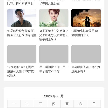
比赛、得不到的驾照
华裸闯女生卧室
刘昊然给粉丝捐钱 正
孩子不想上学怎么办？
张雨绮张钱豪同居 敢
能量艺人行为值得传播
父母应该怎么做才能让
爱敢恨的艺人
孩子想上学？
12岁时的张柏芝照片
用一瞬间爱上你，用一
你会跟孩子说：考不好
楚楚可人如今39岁依
辈子也忘不了你
没关系吗？
然动人
2026 年 8 月
一
二
三
四
五
六
日