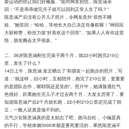
爱运动的你让我们好佩服。”面对网友担忧，陈意涵亲
回：“不是乖乖做完月子就可以回到正常人生了吗？”
陈意涵产后没有公开儿子照片，令网友意外“居然不晒
娃。”她笑回：“哈哈，等他长大自己决定肖像权喔！”神回应
大获称赞，粉丝力挺“好喜欢这个回答”、“如果人人有你这觉
悟，朋友圈会太平很多。”
二、36岁陈意涵刚生完孩子两个月，就22小时跑完210公
里，发生了什么？
14日上午，陈意涵 发文晒出了’和朋友一起跑步的照片，写
道：“就这样，22小时，互相陪伴，跑完了210公里，更重要
的是团队合作，喔耶我还是笑的”。照片中，她满脸通红气
色很好。距离她生完儿子才过去两个月，大发太厉害了，要
知道陈意涵产后2个月就长跑，22小时210公里还完成了倒
立，一般人还真是做不到的。
元气少女陈意涵真的是太励志了吧，跑马拉松， 小编是真
的不行，学校体侧3000米都是要死要活的，果然陈意涵不