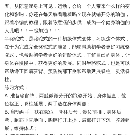
五、从陈意涵身上可见，运动，会给一个人带来什么样的变
化和影响，你还在每天躺着睡着吗？现在就铺开你的瑜伽，
跟着小编的教程，跟着陈意涵的步伐，成为一个健身瑜伽的
人儿吧！！一起加油！！1
半骆驼式，是骆驼式的一种初级体式变体，习练这个体式，
在于为完成完全骆驼式的准备，能够帮助初学者更好习练骆
驼式，也帮助初学者更好的进阶体式，了解自己的身体，让
身体在慢慢中，获得更好的发展。同时半骆驼式，也是可以
帮助矫正圆肩驼背、预防胸部下垂和帮助延展脊柱，灵活脊
柱。
练习方式：
A. 准备瑜伽垫，两腿微微分开的跪姿开始，身体挺直，髋
位摆正，脊柱延展，两手放在身体两侧；
B. 启动两手，扶在髋位，脊柱后弯，髋位前推，身体后
弯，腿部垂直地面，胸腔打开上提，肩部打开下沉，脖颈延
展，维持体式；