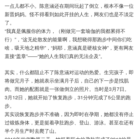
一点儿都不小。陈意涵还在期间玩起了倒立，根本不像一位
新晋妈妈。怪不得看到如此开挂的人生，网友们也是不淡定
了。
“我真是佩服你的体力，（刚做完一套瑜伽的我都累得不
行）”，“这无处散发的能量啊，我想晓得那跑步中间你们吃
啥，吸天地之精华”，“妈耶，意涵真是硬核女神”，更有网友
直接“盖章”——“她的人生我们真的无法企及”。
其实，什么都阻止不了陈意涵对运动的热爱。生完孩子，即
将做完月子，她就表示坐满月子后，自己的下一步是找肌
肉。而她的配图就是一张做倒立的照片。当时是3月7日。
3月12日，她就开始了恢复跑步，31分钟完成了5公里的跑
步。
其实说恢复跑步并不准确，因为即时在孕期，她都没有停止
过锻炼身体，更是挺着孕肚跑步、登山、游泳。甚至在还有
半个月生产时去爬了山。