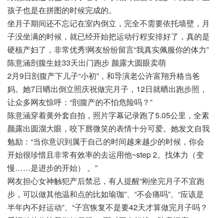
孩子也是在拼图的时候完成的。
坐月子期间还不忘记在室内倒立，完全不需要依托墙壁，月
子没坐满的时候，就已经开始把运动行程安排好了，真的是
硬核产妇了，非常优秀!网友纷纷留言“我真实佩服你的体力”
陈意涵剖腹生娃33天出门跑步 颜露大圆眼卖萌
2月9日剖腹产下儿子“小初”，和导演老公许富翔升格当爸
妈。她7日晒出倒立照庆祝做完月子，12日就晒出跑步照，
让众多网友惊呼：“剖腹产的不怕危险吗？”
陈意涵穿着黄外套自拍，照片字幕记录跑了5.05公里，全素
颜露出圆溜大眼，咬下唇微笑的表情十分可爱。她发文自我
勉励：“当你意识到属于自己的时间越来越少的时候，你会
开始很珍惜且非常有效率的去运用他~step 2。找体力（变
慢……是进步的开始） 。”
网友担心女神触犯产后禁忌，有人提醒“刚坐完月子不宜跑
步，可以做其他温和点的比如瑜珈”、“不会痛吗”、“应该是
半年内不好运动”、“子宫恢复不是要42天才算做完月子吗？