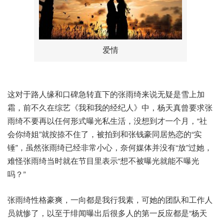
爱情
这对于路人缘和口碑急转直下的张雨绮来说无疑是雪上加
霜，前不久在综艺《我和我的经纪人》中，杨天真曾要求张
雨绮不要再以任何形式曝光私生活，没想到才一个月，“社
会你绮姐”就按捺不住了，被拍到和张钱豪同居热恋的“实
锤”，虽然张雨绮已经非常小心，奈何媒体并没有“放”过她，
难怪张雨绮当时就在节目里表示“想不被曝光就能不曝光
吗？”
张雨绮性格豪爽，一向都是我行我素，可她的团队和工作人
员就惨了，以至于绯闻曝出后很多人的第一反应都是“杨天