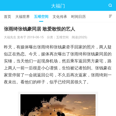
大福门

首页
大福世界
五维空间
文化传承
时间日历

张雨绮张钱豪同居 敢爱敢恨的艺人
大福先生 发布于 2019-06-15
分类：
五维空间
阅读(2025)
昨天，有媒体曝出张雨绮和张钱豪牵手回家的照片，两人疑
似正在热恋。今天，媒体再次曝出了张雨绮和张钱豪同居的
实锤，当天他们一起现身机场，然后乘车返回男方豪宅，路
上两人一前一后很是小心谨慎，生怕被记者拍到。张钱豪在
家里停留了一会就返回公司，不久后再次返家，张雨绮则一
夜未出。看他们的样子，似乎已经同居很久了。