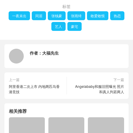
标签
一夜未出
同居
张钱豪
张雨绮
敢爱敢恨
热恋
艺人
豪宅
作者：
大福先生
上一篇
下一篇
阿里香港二次上市 内地两匹马香
Angelababy和服旧照曝光 照片
港竞技
和真人判若两人
相关推荐