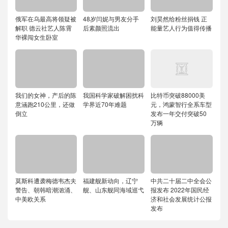
俄军在乌最高将领疑被
48岁闫妮与男友分手
刘昊然给粉丝捐钱 正
解职 德云社艺人陈霄
后素颜照流出
能量艺人行为值得传播
华裸闯女生卧室
我们的女神，产后的陈
我国科学家破解困扰科
比特币突破88000美
意涵跑210公里，还做
学界近70年难题
元，鸿蒙智行全系车型
倒立
发布一年交付突破50
万辆
莫斯科遭袭梅德韦杰夫
福建舰新动向，辽宁
中共二十届二中全会公
警告、朝韩暗潮汹涌、
舰、山东舰同海域巡弋
报发布 2022年国民经
中美欧关系
济和社会发展统计公报
发布