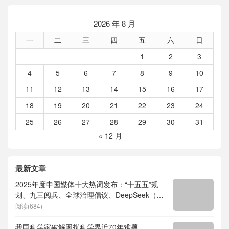
2026 年 8 月
一
二
三
四
五
六
日
1
2
3
4
5
6
7
8
9
10
11
12
13
14
15
16
17
18
19
20
21
22
23
24
25
26
27
28
29
30
31
« 12 月
最新文章
2025年度中国媒体十大热词发布：“十五五”规
划、九三阅兵、全球治理倡议、DeepSeek（深
度求索）、人形机器人、苏超、票根经济、育
阅读(684)
儿补贴、科学素养、网络生态治理
我国科学家破解困扰科学界近70年难题