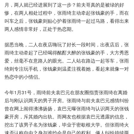
月，两人就已经进展到了这一步？前夫哥真的是被绿的好
惨，在两人相处过程中，张雨绮主动牵起张钱豪的手，而在
叫车之后，张钱豪则贴心护着张雨绮一起过马路，看得出来
两人感情非常好，正处于热恋期。
据悉当晚，二人在夜店嗨玩了好长一段时间，出夜店后，张
雨绮主动牵起了已经喝得酩酊大醉的张钱豪的手，大方秀恩
爱，丝毫不在意路人的眼光。二人站在路边一起等车，张雨
绮则专注玩手机，张钱豪则温柔注视着她，看起来就像一对
热恋中的小情侣。
今年1月31号，雨绮前夫袁巴元在朋友圈指责张雨绮在离婚
后与刚认识两天的男子开房。张雨绮与前夫袁巴元感情纠纷
曾在网上闹得沸沸扬扬，袁巴元曝张雨绮与认识两天的张钱
豪开房，斥其婚内出轨。而网友也根据袁巴元透露的信息，
挖出了该男子名为张钱豪，毕业于密歇根大学。但张雨绮火
速否认称自由之身与谁约会是自己的权利，俩人纠纷持续两