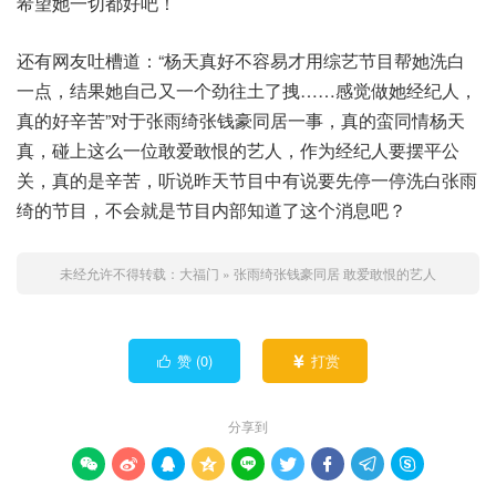
希望她一切都好吧！
还有网友吐槽道：“杨天真好不容易才用综艺节目帮她洗白
一点，结果她自己又一个劲往土了拽……感觉做她经纪人，
真的好辛苦”对于张雨绮张钱豪同居一事，真的蛮同情杨天
真，碰上这么一位敢爱敢恨的艺人，作为经纪人要摆平公
关，真的是辛苦，听说昨天节目中有说要先停一停洗白张雨
绮的节目，不会就是节目内部知道了这个消息吧？
未经允许不得转载：
大福门
»
张雨绮张钱豪同居 敢爱敢恨的艺人
赞 (
0
)
打赏


分享到








