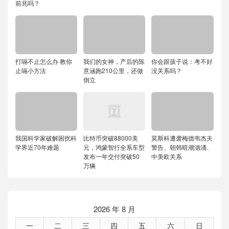
前兆吗？
打嗝不止怎么办 教你
我们的女神，产后的陈
你会跟孩子说：考不好
止嗝小方法
意涵跑210公里，还做
没关系吗？
倒立
我国科学家破解困扰科
比特币突破88000美
莫斯科遭袭梅德韦杰夫
学界近70年难题
元，鸿蒙智行全系车型
警告、朝韩暗潮汹涌、
发布一年交付突破50
中美欧关系
万辆
2026 年 8 月
一
二
三
四
五
六
日