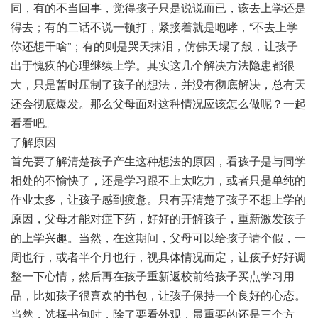
同，有的不当回事，觉得孩子只是说说而已，该去上学还是
得去；有的二话不说一顿打，紧接着就是咆哮，“不去上学
你还想干啥”；有的则是哭天抹泪，仿佛天塌了般，让孩子
出于愧疚的心理继续上学。其实这几个解决方法隐患都很
大，只是暂时压制了孩子的想法，并没有彻底解决，总有天
还会彻底爆发。那么父母面对这种情况应该怎么做呢？一起
看看吧。
了解原因
首先要了解清楚孩子产生这种想法的原因，看孩子是与同学
相处的不愉快了，还是学习跟不上太吃力，或者只是单纯的
作业太多，让孩子感到疲惫。只有弄清楚了孩子不想上学的
原因，父母才能对症下药，好好的开解孩子，重新激发孩子
的上学兴趣。当然，在这期间，父母可以给孩子请个假，一
周也行，或者半个月也行，视具体情况而定，让孩子好好调
整一下心情，然后再在孩子重新返校前给孩子买点学习用
品，比如孩子很喜欢的书包，让孩子保持一个良好的心态。
当然，选择书包时，除了要看外观，最重要的还是三个方