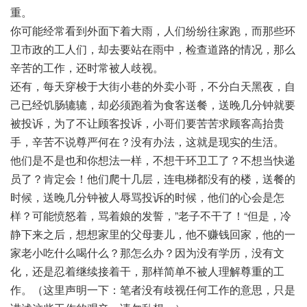
重。
你可能经常看到外面下着大雨，人们纷纷往家跑，而那些环
卫市政的工人们，却去要站在雨中，检查道路的情况，那么
辛苦的工作，还时常被人歧视。
还有，每天穿梭于大街小巷的外卖小哥，不分白天黑夜，自
己已经饥肠辘辘，却必须跑着为食客送餐，送晚几分钟就要
被投诉，为了不让顾客投诉，小哥们要苦苦求顾客高抬贵
手，辛苦不说尊严何在？没有办法，这就是现实的生活。
他们是不是也和你想法一样，不想干环卫工了？不想当快递
员了？肯定会！他们爬十几层，连电梯都没有的楼，送餐的
时候，送晚几分钟被人辱骂投诉的时候，他们的心会是怎
样？可能愤怒着，骂着娘的发誓，”老子不干了！“但是，冷
静下来之后，想想家里的父母妻儿，他不赚钱回家，他的一
家老小吃什么喝什么？那怎么办？因为没有学历，没有文
化，还是忍着继续接着干，那样简单不被人理解尊重的工
作。（这里声明一下：笔者没有歧视任何工作的意思，只是