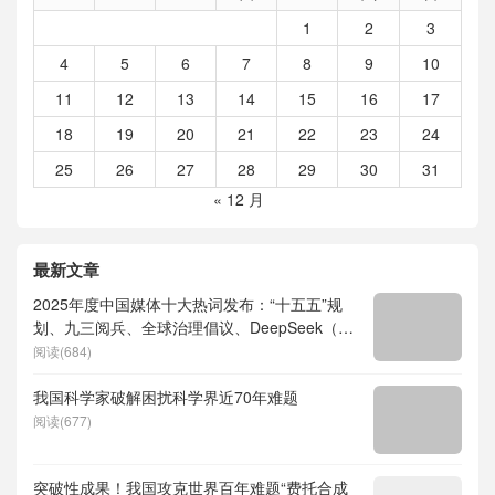
1
2
3
4
5
6
7
8
9
10
11
12
13
14
15
16
17
18
19
20
21
22
23
24
25
26
27
28
29
30
31
« 12 月
最新文章
2025年度中国媒体十大热词发布：“十五五”规
划、九三阅兵、全球治理倡议、DeepSeek（深
度求索）、人形机器人、苏超、票根经济、育
阅读(684)
儿补贴、科学素养、网络生态治理
我国科学家破解困扰科学界近70年难题
阅读(677)
突破性成果！我国攻克世界百年难题“费托合成