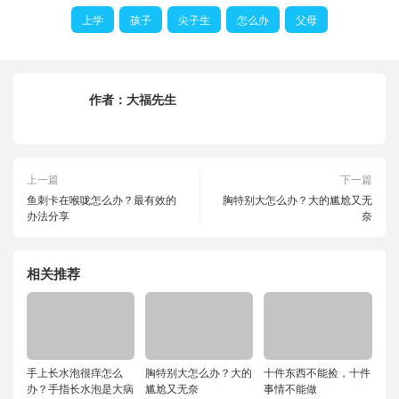
上学
孩子
尖子生
怎么办
父母
作者：
大福先生
上一篇
下一篇
鱼刺卡在喉咙怎么办？最有效的
胸特别大怎么办？大的尴尬又无
办法分享
奈
相关推荐
手上长水泡很痒怎么
胸特别大怎么办？大的
十件东西不能捡，十件
办？手指长水泡是大病
尴尬又无奈
事情不能做