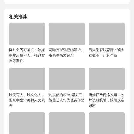
相关推荐
网红乞丐哥被抓：涉嫌
网曝周星驰已结婚 星
魏大勋否认恋情：魏大
拐卖未成年人、强迫卖
爷余生所爱是谁
勋杨幂一起逛个街
淫等案件
以美育人、以文化人，
刘昊然给粉丝捐钱 正
唐嫣怀孕再添实锤，照
提高学生审美和人文素
能量艺人行为值得传播
片说服眼睛，眼睛决定
养
思维