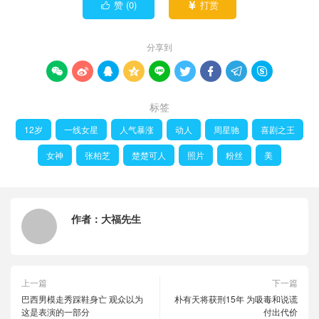
赞 (
0
)
打赏


分享到









标签
12岁
一线女星
人气暴涨
动人
周星驰
喜剧之王
女神
张柏芝
楚楚可人
照片
粉丝
美
作者：
大福先生
上一篇
下一篇
巴西男模走秀踩鞋身亡 观众以为
朴有天将获刑15年 为吸毒和说谎
这是表演的一部分
付出代价