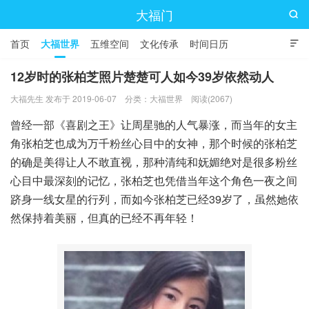
大福门

首页
大福世界
五维空间
文化传承
时间日历

12岁时的张柏芝照片楚楚可人如今39岁依然动人
大福先生 发布于 2019-06-07
分类：
大福世界
阅读(2067)
曾经一部《喜剧之王》让周星驰的人气暴涨，而当年的女主
角张柏芝也成为万千粉丝心目中的女神，那个时候的张柏芝
的确是美得让人不敢直视，那种清纯和妩媚绝对是很多粉丝
心目中最深刻的记忆，张柏芝也凭借当年这个角色一夜之间
跻身一线女星的行列，而如今张柏芝已经39岁了，虽然她依
然保持着美丽，但真的已经不再年轻！