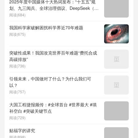
2025年度中国媒体十大热词发布：“十五五”规
划、九三阅兵、全球治理倡议、DeepSeek（深
度求索）、人形机器人、苏超、票根经济、育
阅读(684)
儿补贴、科学素养、网络生态治理
我国科学家破解困扰科学界近70年难题
阅读(675)
突破性成果！我国攻克世界百年难题“费托合成
高碳排放”
阅读(736)
引领未来，中国做对了什么？为什么我们可
以？
阅读(757)
大国工程捷报频传：#全球首台 #世界最大 #填
补空白 #突破关键节点
阅读(729)
贴福字的讲究
阅读(898)