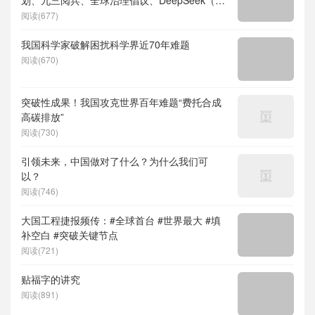
度求索）、人形机器人、苏超、票根经济、育
阅读(677)
儿补贴、科学素养、网络生态治理
我国科学家破解困扰科学界近70年难题
阅读(670)
突破性成果！我国攻克世界百年难题“费托合成
高碳排放”
阅读(730)
引领未来，中国做对了什么？为什么我们可
以？
阅读(746)
大国工程捷报频传：#全球首台 #世界最大 #填
补空白 #突破关键节点
阅读(721)
贴福字的讲究
阅读(891)