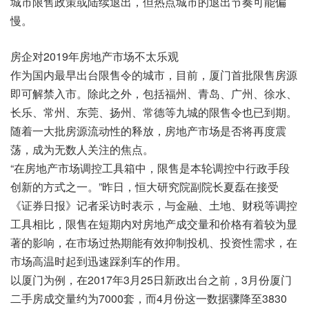
城市限售政策或陆续退出，但热点城市的退出节奏可能偏
慢。
房企对2019年房地产市场不太乐观
作为国内最早出台限售令的城市，目前，厦门首批限售房源
即可解禁入市。除此之外，包括福州、青岛、广州、徐水、
长乐、常州、东莞、扬州、常德等九城的限售令也已到期。
随着一大批房源流动性的释放，房地产市场是否将再度震
荡，成为无数人关注的焦点。
“在房地产市场调控工具箱中，限售是本轮调控中行政手段
创新的方式之一。”昨日，恒大研究院副院长夏磊在接受
《证券日报》记者采访时表示，与金融、土地、财税等调控
工具相比，限售在短期内对房地产成交量和价格有着较为显
著的影响，在市场过热期能有效抑制投机、投资性需求，在
市场高温时起到迅速踩刹车的作用。
以厦门为例，在2017年3月25日新政出台之前，3月份厦门
二手房成交量约为7000套，而4月份这一数据骤降至3830