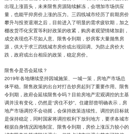
出现上涨苗头，未来限售房源陆续解冻，会增加市场供应
量，也能平抑房价上涨的压力。三四线城市经历了前期房价
攀升与投资退潮之后，目前进入了明显的需求疲软期，加之
棚改货币化安置等利好政策的收紧，购房者观望情绪加剧，
成交表现也不尽如人意。限售令到期，炒房客大量抛售房
源，供大于求三四线城市房价或出现回调。为防止房价大
跌，政府或出台相应的政策，稳定房价。
限售令是否会延续？
2019年各地继续坚持因城施策、一城一策，房地产市场总
体平稳。限售政策的出台对打击炒房起到了重要作用。限售
令到期，政府会延续限售令吗？目前房地产宏观调控的主基
调并没有变化，仍然是“房住不炒”。住建部曾明确表示，房
地产市场调控不会动摇，会保持政策连续性。调控的目标就
是保持稳定，同时国家将调控权利下放到地方，要求各城市
根据自身情况因地制宜。限售令到期，房价上涨压力较小的