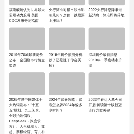
福建舰确认为世界最大
央行降准对楼市股市影
2022央行降息降准最
常规动力航母 美国
响几何？房价下跌股票
新消息：降准即将落地
CDC发布奇葩指南
上涨吗？
2019年70城最新房价
2019年房价预测分析:
深圳房价最新消息：
公布：全国楼市行情全
跌了还是涨了你会买
2019年一季度楼市升
知道
房?
温
2025年度中国媒体十
2024年躲春攻略：躲
2023年春运大幕今日
大热词发布：“十五
春怎么躲2024年躲多
开启 解读第十版新冠
五”规划、九三阅兵、
少时间？
诊疗方案关键
全球治理倡议、
DeepSeek（深度求
索）、人形机器人、苏
超、票根经济、育儿补