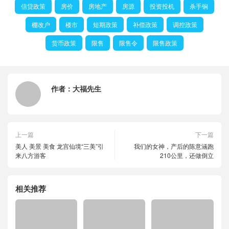
信贷政策
房价
房地产
房源
投资投机
杀手锏
棚改户
楼市
短期政策
补偿政策
调控政策
货币政策
限售
限售令
限售政策
作者：
大福先生
上一篇
下一篇
美人 美景 美食 龙宫仙境“三美”引
我们的女神，产后的陈意涵跑
来八方游客
210公里，还做倒立
相关推荐