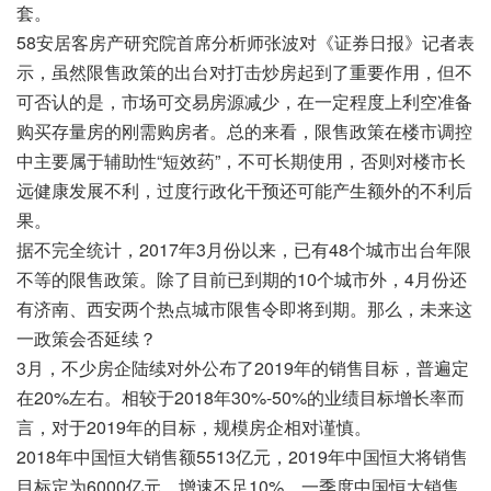
套。
58安居客房产研究院首席分析师张波对《证券日报》记者表
示，虽然限售政策的出台对打击炒房起到了重要作用，但不
可否认的是，市场可交易房源减少，在一定程度上利空准备
购买存量房的刚需购房者。总的来看，限售政策在楼市调控
中主要属于辅助性“短效药”，不可长期使用，否则对楼市长
远健康发展不利，过度行政化干预还可能产生额外的不利后
果。
据不完全统计，2017年3月份以来，已有48个城市出台年限
不等的限售政策。除了目前已到期的10个城市外，4月份还
有济南、西安两个热点城市限售令即将到期。那么，未来这
一政策会否延续？
3月，不少房企陆续对外公布了2019年的销售目标，普遍定
在20%左右。相较于2018年30%-50%的业绩目标增长率而
言，对于2019年的目标，规模房企相对谨慎。
2018年中国恒大销售额5513亿元，2019年中国恒大将销售
目标定为6000亿元，增速不足10%，一季度中国恒大销售