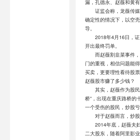
漏，孔德永、赵薇和黄有
证监会称，龙薇传媒在
确定性的情况下，以空壳
导。
2018年4月16日，
开出最终罚单。
而赵薇割韭菜事件，更
门的重视，相信问题能得
买卖，更要理性看待股票
赵薇股市赚了多少钱？
其实，赵薇作为股民的历
桥”，出现在重庆路桥的
一个受伤的股民，炒股亏
对于赵薇而言，炒股亏
2014年底，赵薇夫妇
二大股东，随着阿里影业