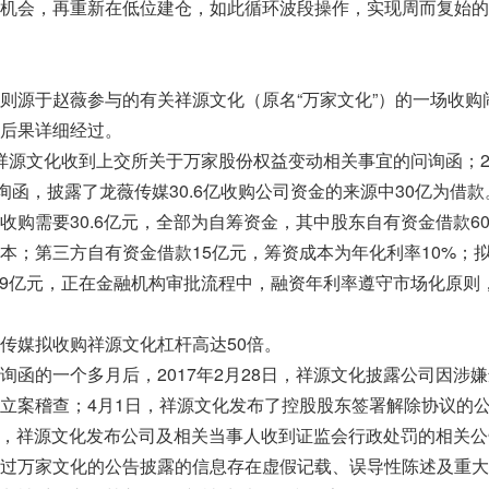
机会，再重新在低位建仓，如此循环波段操作，实现周而复始的
源于赵薇参与的有关祥源文化（原名“万家文化”）的一场收购
后果详细经过。
，祥源文化收到上交所关于万家股份权益变动相关事宜的问询函；20
询函，披露了龙薇传媒30.6亿收购公司资金的来源中30亿为借款
需要30.6亿元，全部为自筹资金，其中股东自有资金借款60
本；第三方自有资金借款15亿元，筹资成本为年化利率10%；
.99亿元，正在金融机构审批流程中，融资年利率遵守市场化原则
媒拟收购祥源文化杠杆高达50倍。
的一个多月后，2017年2月28日，祥源文化披露公司因涉嫌
立案稽查；4月1日，祥源文化发布了控股股东签署解除协议的
日，祥源文化发布公司及相关当事人收到证监会行政处罚的相关公
过万家文化的公告披露的信息存在虚假记载、误导性陈述及重大