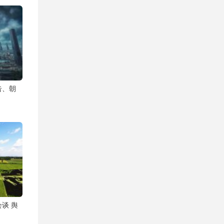
告、朝
谈 舆