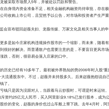
龙被采取市场禁入5年，并被处以罚款和警告。
自身境内资金准备不足，相关金融机构融资尚待审批，存在极
公司收购上市公司，且贸然予以公告，对市场和投资者产生严重
证监会宣布驳回赵薇夫妇、龙薇传媒、万家文化及相关当事人的申
多是如今庄家机构违规操作股市的一个缩影，而未来，随着有
到很好的解决。而普通散户也需要注意的是，不要盲目更风市场
涨跌，否则，很容易会落入庄家的口中。
史已经有10多年了。最初被外界熟知的势2006年时入股“重
十大流通股东中。不过，赵薇并未持股多久。后来赵薇抱怨说自
钱了。
钱只是因为没跟对人，当跟着马云炒股时，可谓是时来运转。
斥资约25亿元人民币，买入阿里影业9.18%已发行股本，成为
股价的变化，赵薇的身价也过山车般上窜下跳。去年4月时，阿