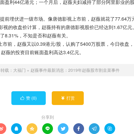
面盈利44亿港元；一个月后，赵薇夫妇减持了部分阿里影业的
埋伏进一级市场。像唐德影视上市前，赵薇就花了77.64万
德影视的收盘价计算，赵薇持有的唐德影视股价已经达到1.67亿元
.31%，不知是否和赵薇有关。
前，赵薇又以0.39港元/股，认购了5400万股票，今日收盘
股，赵薇的投资目前账面盈利高达3.4亿元。
得转载：
大福门
»
赵薇事件最新消息：2019年赵薇股市割韭菜事件
赞 (
0
)
打赏


分享到







