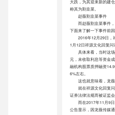
大跌，为其迎来新的建仓
称其为割韭菜。
赵薇割韭菜事件
而赵薇割韭菜事件，则
下面来了解一下事件前因
2016年12月29日
1月12日祥源文化回复问
具体来看，当时这场收购
元，未收取利息等资金成
融机构股票质押融资14
6%左右。
这也就意味着，龙薇传
就在祥源文化回复问询函
证券法律法规而被证监会
而在2017年11月9
公告显示，因龙薇传媒通