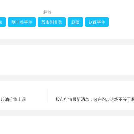
标签
菜
割韭菜事件
股市割韭菜
赵薇
赵薇事件
日起油价将上调
股市行情最新消息：散户跑步进场不等于