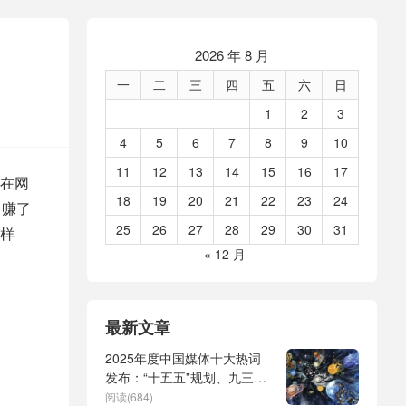
2026 年 8 月
一
二
三
四
五
六
日
1
2
3
4
5
6
7
8
9
10
11
12
13
14
15
16
17
在网
18
19
20
21
22
23
24
，赚了
25
26
27
28
29
30
31
样
« 12 月
最新文章
2025年度中国媒体十大热词
发布：“十五五”规划、九三阅
兵、全球治理倡议、
阅读(684)