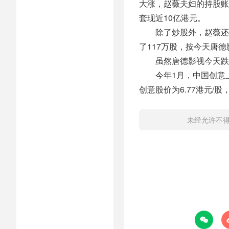
大涨，赵薇夫妇的持股账
套现近10亿港元。
除了炒股外，赵薇还提前
了117万股，按今天唐
虽然唐德影视今天跌了8
今年1月，中国创意上市
创意股价为6.77港元/
未经允许不
