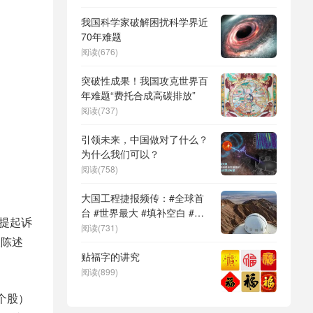
DeepSeek（深度求索）、人
形机器人、苏超、票根经济、
我国科学家破解困扰科学界近
育儿补贴、科学素养、网络生
70年难题
态治理
阅读(676)
突破性成果！我国攻克世界百
年难题“费托合成高碳排放”
阅读(737)
引领未来，中国做对了什么？
为什么我们可以？
阅读(758)
大国工程捷报频传：#全球首
台 #世界最大 #填补空白 #突
提起诉
破关键节点
阅读(731)
假陈述
贴福字的讲究
阅读(899)
个股）