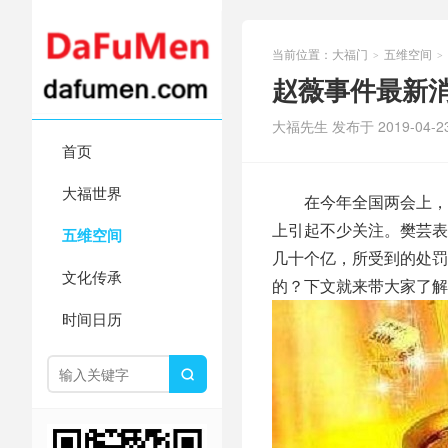
当前位置：
大福门
五维空间
>
>
赵薇事件最新消
大福先生 发布于 2019-04-2
首页
大福世界
在今年全国两会上，全
上引起不少关注。樊芸表
五维空间
几十个亿，所受到的处罚
文化传承
的？下文就来带大家了解
时间日历
