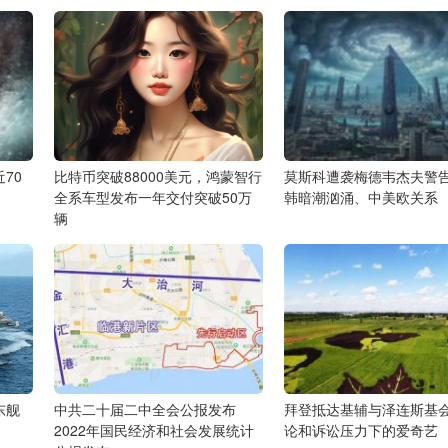
70
比特币突破88000美元，鸿蒙智行
莫斯科遭袭梅德韦杰夫警
全系车型发布一年交付突破50万
韩暗潮汹涌、中美欧关系
辆
东舰
中共二十届二中全会公报发布
拜登抵达基辅与泽连斯基会
2022年国民经济和社会发展统计
论和诉讼压力下的爱奇艺