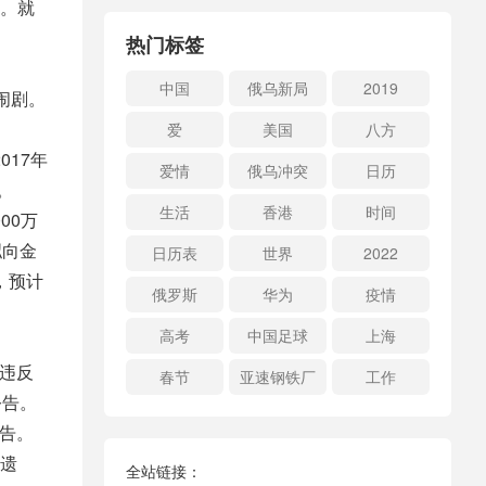
。就
热门标签
中国
俄乌新局
2019
闹剧。
爱
美国
八方
17年
爱情
俄乌冲突
日历
。
生活
香港
时间
00万
拟向金
日历表
世界
2022
，预计
俄罗斯
华为
疫情
高考
中国足球
上海
违反
春节
亚速钢铁厂
工作
公告。
告。
遗
全站链接：