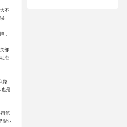
大不
误
辩，
关部
动态
庆路
己也是
公司第
里影业