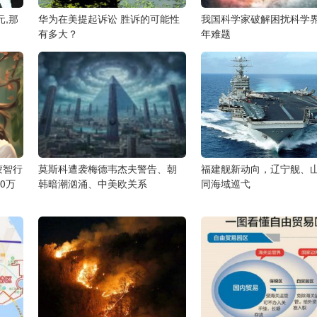
元,那
华为在美提起诉讼 胜诉的可能性
我国科学家破解困扰科学界
有多大？
年难题
蒙智行
莫斯科遭袭梅德韦杰夫警告、朝
福建舰新动向，辽宁舰、
0万
韩暗潮汹涌、中美欧关系
同海域巡弋