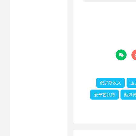

俄罗斯收入
压
爱奇艺认错
甄嬛