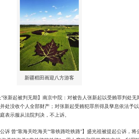
新疆稻田画迎八方游客
树市长”张新起被判无期】南京中院：对被告人张新起以受贿罪判处无
并处没收个人全部财产；对张新起受贿犯罪所得及孳息依法予以
庭表示服从法院判决，不上诉。
公诉 曾“靠海关吃海关”“靠铁路吃铁路”】盛光祖被提起公诉，将