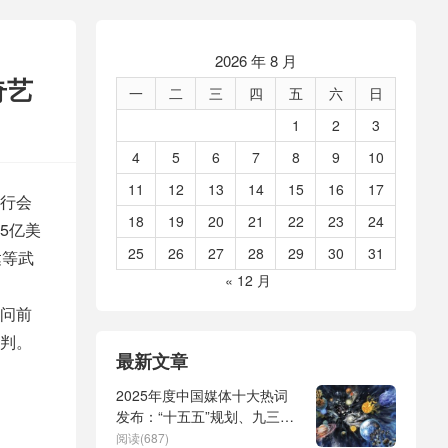
2026 年 8 月
奇艺
一
二
三
四
五
六
日
1
2
3
4
5
6
7
8
9
10
11
12
13
14
15
16
17
行会
18
19
20
21
22
23
24
5亿美
25
26
27
28
29
30
31
达等武
« 12 月
问前
判。
最新文章
2025年度中国媒体十大热词
发布：“十五五”规划、九三阅
兵、全球治理倡议、
阅读(687)