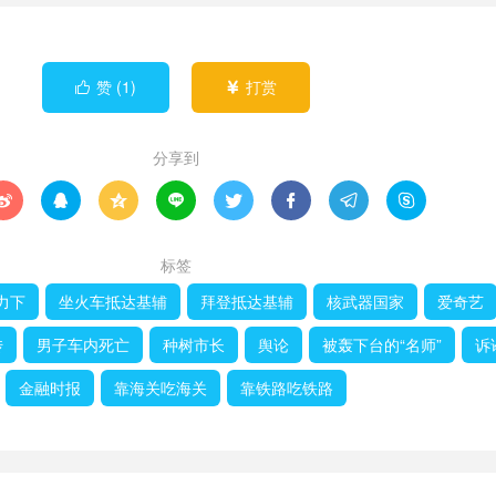
赞 (
1
)
打赏


分享到








标签
力下
坐火车抵达基辅
拜登抵达基辅
核武器国家
爱奇艺
传
男子车内死亡
种树市长
舆论
被轰下台的“名师”
诉
金融时报
靠海关吃海关
靠铁路吃铁路