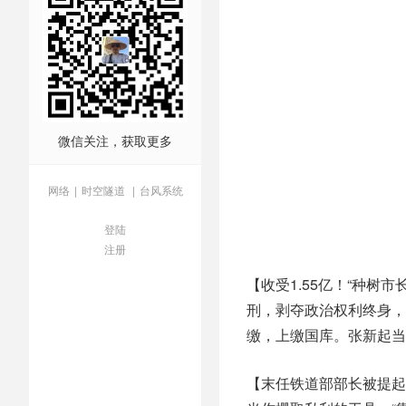
微信关注，获取更多
网络
|
时空隧道
|
台风系统
登陆
注册
【收受1.55亿！“种
刑，剥夺政治权利终身，
缴，上缴国库。张新起当
【末任铁道部部长被提起