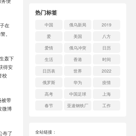
职务便
热门标签
中国
俄乌新局
2019
男子在
的警。
爱
美国
八方
爱情
俄乌冲突
日历
学生轰下
生活
香港
时间
获得安
日历表
世界
2022
誉校
俄罗斯
华为
疫情
高考
中国足球
上海
场被带
春节
亚速钢铁厂
工作
发微博
全站链接：
公布了