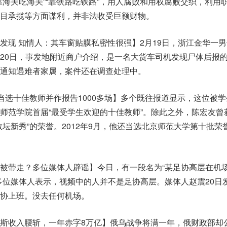
靠海关吃海关”“靠铁路吃铁路”，用人腐败和用权腐败交织，利用
目承揽等方面谋利，并非法收受巨额财物。
发现 知情人：其车窗贴膜私密性很强】2月19日，浙江金华一
20日，事发地附近商户介绍，是一名大货车司机发现尸体后报
通知遇难者家属，案件还在调查处理中。
曾当选十佳教师并作报告1000多场】多个既往报道显示，这位被
师范学院首届“最受学生欢迎的十佳教师”。除此之外，陈宏友曾
教坛新秀”的荣誉。2012年9月，他还当选北京师范大学第十批荣
被带走？多位媒体人辟谣】今日，有一段名为“某足协高层在机
多位媒体人表示，视频中的人并不是足协高层。媒体人赵震20日
协上班。没去任何机场。
斯收入腰斩，一年赤字8万亿】俄乌战争将满一年，俄财政部却