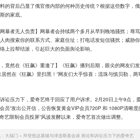
料的背后凸显了俄官僚内部的何种历史传统？根据这些数字，俄
斯的家底。
网暴者无人负责】网暴者会持续两个多月从早到晚地骚扰；辱骂
人肉搜索你的联系方式、家庭住址；打电话发短信骚扰；威胁你
络上拉帮结派，引起巨大的负面舆论影响。
，竟然在《狂飙》重逢了】《狂飙》播到后期，眼尖的网友们发
朱居然在《狂飙》里扫黑！”网友们大乎惊喜：流珠与慎贝勒，两
诉讼压力下，爱奇艺终于回应了用户诉求。2月20日上午9点，
会员”发出公开信，公告恢复黄金VIP会员720P 和 1080P清晰
爱奇艺限制会员投屏”风波发酵以来，爱奇艺首次做出调整。
载：
大福门
»
拜登抵达基辅与泽连斯基会谈 舆论和诉讼压力下的爱奇艺