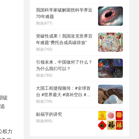
DeepSeek（深度求索）、人
形机器人、苏超、票根经济、
我国科学家破解困扰科学界近
育儿补贴、科学素养、网络生
70年难题
态治理
阅读(677)
突破性成果！我国攻克世界百
年难题“费托合成高碳排放”
阅读(743)
引领未来，中国做对了什么？
为什么我们可以？
阅读(760)
大国工程捷报频传：#全球首
台 #世界最大 #填补空白 #突
期徒
破关键节点
阅读(735)
追
贴福字的讲究
阅读(905)
公权力