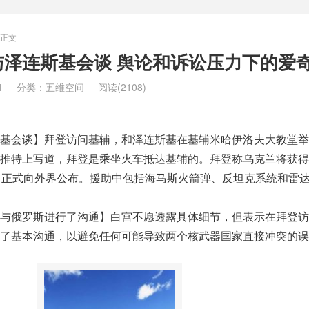
正文
与泽连斯基会谈 舆论和诉讼压力下的爱
1
分类：
五维空间
阅读(2108)
基会谈】拜登访问基辅，和泽连斯基在基辅米哈伊洛夫大教堂举
推特上写道，拜登是乘坐火车抵达基辅的。拜登称乌克兰将获得
日正式向外界公布。援助中包括海马斯火箭弹、反坦克系统和雷
与俄罗斯进行了沟通】白宫不愿透露具体细节，但表示在拜登访
了基本沟通，以避免任何可能导致两个核武器国家直接冲突的误