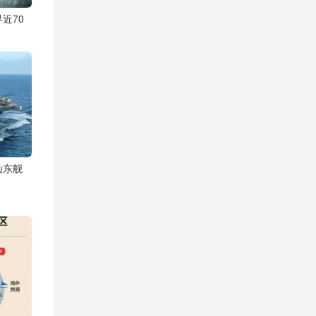
近70
山东舰