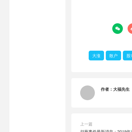

大涨
散户
股
作者：
大福先生
上一篇
赵薇事件最新消息：2019