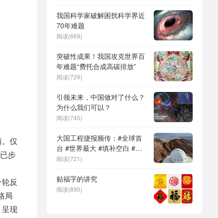
DeepSeek（深度求索）、人
形机器人、苏超、票根经济、
我国科学家破解困扰科学界近
育儿补贴、科学素养、网络生
70年难题
态治理
阅读(669)
突破性成果！我国攻克世界百
年难题“费托合成高碳排放”
阅读(729)
引领未来，中国做对了什么？
为什么我们可以？
阅读(745)
大国工程捷报频传：#全球首
情。仅
台 #世界最大 #填补空白 #突
早已步
破关键节点
阅读(721)
贴福字的讲究
一轮反
阅读(890)
格局
，呈现