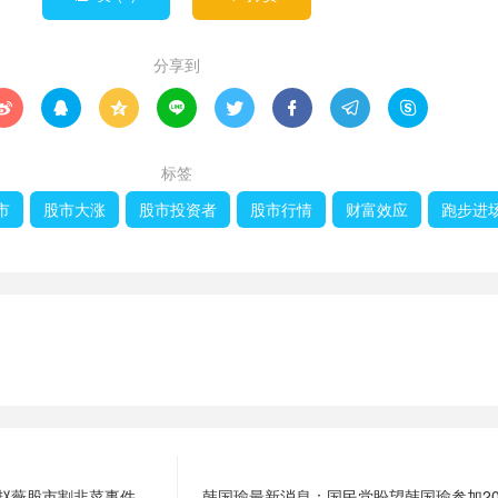
分享到








标签
市
股市大涨
股市投资者
股市行情
财富效应
跑步进
年赵薇股市割韭菜事件
韩国瑜最新消息：国民党盼望韩国瑜参加20