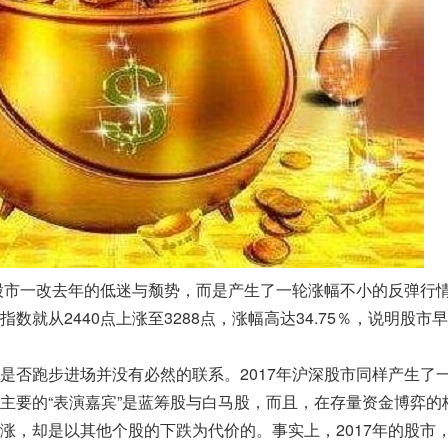
深股市一改去年的低迷与颓势，而是产生了一轮涨幅不小的反弹行
数就从2440点上涨至3288点，涨幅高达34.75％，说明股市
是否跑步进场并没有必然的联系。2017年沪深股市同样产生了
主要的“表演嘉宾”是蓝筹股与白马股，而且，在存量资金博弈的
涨，却是以其他个股的下跌为代价的。事实上，2017年的股市