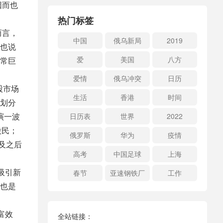
因而也
热门标签
而言，
中国
俄乌新局
2019
也说
爱
美国
八方
常巨
爱情
俄乌冲突
日历
股市场
生活
香港
时间
划分
演一波
日历表
世界
2022
股民；
俄罗斯
华为
疫情
年及之后
高考
中国足球
上海
吸引新
春节
亚速钢铁厂
工作
也是
富效
全站链接：