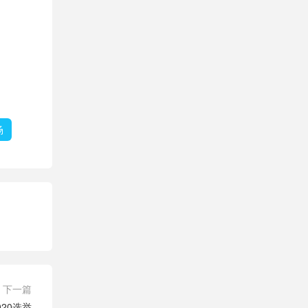
场
下一篇
20选举