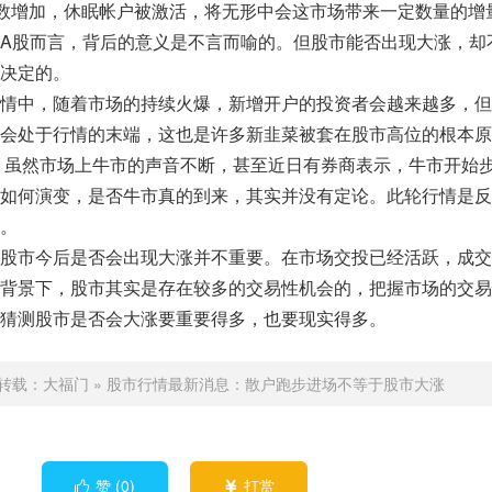
户数增加，休眠帐户被激活，将无形中会这市场带来一定数量的增
A股而言，背后的意义是不言而喻的。但股市能否出现大涨，却
决定的。
情中，随着市场的持续火爆，新增开户的投资者会越来越多，但
会处于行情的末端，这也是许多新韭菜被套在股市高位的根本原
情，虽然市场上牛市的声音不断，甚至近日有券商表示，牛市开始
如何演变，是否牛市真的到来，其实并没有定论。此轮行情是反
。
股市今后是否会出现大涨并不重要。在市场交投已经活跃，成交
背景下，股市其实是存在较多的交易性机会的，把握市场的交易
猜测股市是否会大涨要重要得多，也要现实得多。
转载：
大福门
»
股市行情最新消息：散户跑步进场不等于股市大涨
赞 (
0
)
打赏

