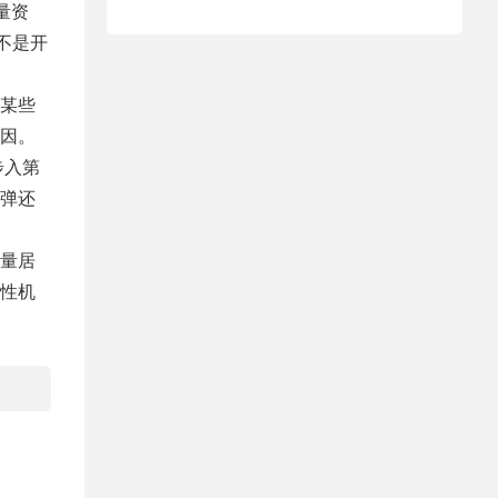
量资
不是开
某些
因。
步入第
弹还
量居
性机