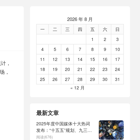
2026 年 8 月
一
二
三
四
五
六
日
1
2
3
4
5
6
7
8
9
10
11
12
13
14
15
16
17
统计，
18
19
20
21
22
23
24
进场，
25
26
27
28
29
30
31
« 12 月
最新文章
2025年度中国媒体十大热词
发布：“十五五”规划、九三阅
兵、全球治理倡议、
阅读(676)