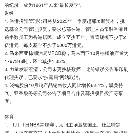
的纪录，成为1961年以来“最长夏季”。
财经
1. 香港投资管理公司将从2025年一季度起部署新资本，挑
选基金公司管理投资，要求总部在港、管理人员常驻香港且
逾半数员工为香港居民、成立至少五年、资管规模不少于2
亿港元、每支基金不少于5000万港元。
2. 马来西亚棕榈油局MPOB称，马来西亚10月棕榈油产量为
1797348吨，环比减少1.35%。
3. 力量发展澄清，公司未更换核数师，此前错误公告系印刷
代理失误，已要求“披露易”网站取消。
4. 晓鸣股份10月鸡产品销售收入同比增长62.4%，凯美特
气、亚香股份等公司公告了项目合作及募投项目投产等事
宜。
体育
1. 11月11日NBA常规赛，太阳主场迎战国王。杜兰特缺
阵，太阳在布克串联下一度反超比分，但国王在德罗赞和福