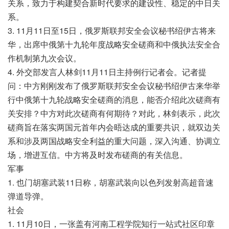
关系，致力于构建契合新时代要求的建设性、稳定的中日关
系。
3. 11月11日至15日，俄罗斯联邦安全会议秘书绍伊古将来
华，出席中俄第十九轮年度战略安全磋商和中俄执法安全合
作机制第九次会议。
4. 外交部发言人林剑11月11日主持例行记者会。记者提
问：中方刚刚发布了俄罗斯联邦安全会议秘书绍伊古来华举
行中俄第十九轮战略安全磋商的消息，能否介绍此次磋商有
关安排？中方对此次磋商有何期待？对此，林剑表示，此次
磋商旨在落实两国元首年内会晤达成的重要共识，就双边关
系和涉及两国战略安全利益的重大问题，深入沟通、协调立
场，增进互信。中方将及时发布磋商的有关信息。
军事
1. 也门胡塞武装11日称，胡塞武装向以色列发射高超音速
弹道导弹。
社会
1. 11月10日，一张盖有河南工程学院知行一站式社区印章