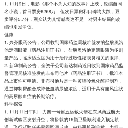
1. 11月9日，电影《那个不为人知的故事》上映，改编自同
名小说，首日票房6258万，但次日票房和口碑均大跌，豆
瓣评分5.7分，观众认为其情感表达不足，对男主结局的改
编也引发争议。
健康
1. 兴齐眼药公告，公司收到国家药监局核准签发的盐酸奥洛
他定滴眼液《药品注册证书》。盐酸奥洛他定滴眼液为多剂
量产品，临床适应症为用于治疗过敏性结膜炎相关的眼痒。
2. 新华制药公告，全资子公司新达制药近日收到国家药品监
督管理局核准签发的非布司他片《药品注册证书》，批准本
品上市许可申请。非布司他片是一种黄嘌呤氧化酶抑制剂，
通过抑制尿酸合成降低血清尿酸浓度，适用于具有痛风症状
的高尿酸血症的长期治疗。
科学探索
1. 11月11日午间，力箭一号遥五运载火箭在东风商业航天
创新试验区发射升空，将搭载的15颗卫星顺利送入预定轨
道，飞行试验任务获得圆满成功。中科宇航副总裁、力箭一