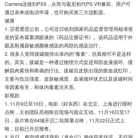
Camera连接到PS5，从而与索尼初代PS VR兼容。用户可
通过表单或电话申请，也可购买第三方适配器。
健康
1. 莎普爱思公告，公司近日收到国家药品监督管理局核准签
发的妥布霉素滴眼液的《药品注册证书》。该药品适用于外
眼及附属器敏感菌株感染的局部抗感染治疗。
2. 很多人觉得拔罐能排出体内的“毒素”，但真相可不是这样
的。其实，拔罐是一种通过物理方式促进局部血液循环、缓
解肌肉紧张和疼痛的疗法。拔罐后皮肤出现的瘀血或红印，
主要与负压强度、皮肤敏感度、血液循环状态以及拔罐时间
等因素有关，和体内毒素没关系。
影视剧
1. 11月9日至10日，电影《好东西》在北京、上海进行限时
点映，主创团队亮相映后现场与观众互动。11月16日至17
日，该片将在64城开启二轮限量点映，11月22日正式上
映，目前已开启预售。
2. 近日，都市情感话题剧《承欢记》频传获奖佳讯，不仅斩