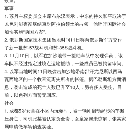
数量。
军事
1. 苏丹主权委员会主席布尔汉表示，中东的持久和平取决于
以色列能否彻底结束对阿拉伯领土的占领，他呼吁国际社会
加快实施“两国方案”。
2. 俄罗斯国家技术集团当地时间11日称向俄罗斯军方交付
了新一批苏-57战斗机和苏-35S战斗机。
3. 11月10日，以军在加沙地带一援助车队中发现弹药，该
车队不经过指定过境点运输援助，一些成员已被拘留审问。
4. 以军当地时间11日晚袭击加沙地带南部汗尤尼斯以西马
瓦西地区的一个收容流离失所者的帐篷。据巴勒斯坦方面消
息，袭击造成的死亡人数已升至10人，另有多人受伤。目
前，以色列方面暂无回应。
社会
1. 成都5岁女童在小区内玩耍时，被一辆刚启动起步的车碾
压身亡，司机张某被认定负全责，女童家属未谅解，张某家
属申请做车辆侦查实验。