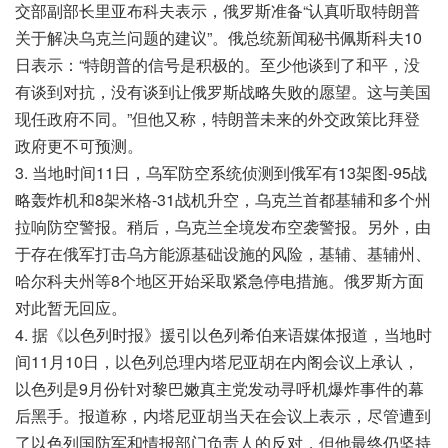
交部副部长里亚布科夫表示，俄罗斯准备“认真听取特朗普
关于解决乌克兰问题的建议”。俄总统新闻秘书佩斯科夫10
日表示：“特朗普的信号是积极的。至少他谈到了和平，没
有谈到对抗，没有谈到让俄罗斯战略失败的愿望。这与美国
现任政府不同。”但他又称，特朗普未来的外交政策比拜登
政府更不可预测。
3. 当地时间11日，乌军防空系统侦测到俄军有13架图-95战
略轰炸机和8架米格-31战机升空，乌克兰首都基辅和多个州
拉响防空警报。稍后，乌克兰全境发布空袭警报。另外，由
于存在俄军打击乌方能源基础设施的风险，基辅、基辅州、
哈尔科夫州等8个地区开始采取紧急停电措施。俄罗斯方面
对此暂无回应。
4. 据《以色列时报》援引以色列希伯来语媒体报道，当地时
间11月10日，以色列总理内塔尼亚胡在内阁会议上承认，
以色列是9月份针对黎巴嫩真主党发动寻呼机爆炸事件的幕
后黑手。报道称，内塔尼亚胡当天在会议上表示，尽管遭到
了以色列国防军和情报部门负责人的反对，但他最终仍坚持