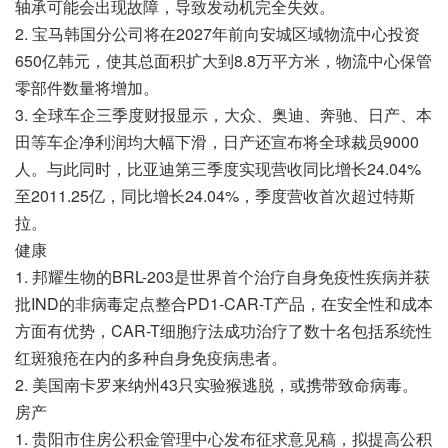
轴承可能会出现故障，导致发动机完全失效。
2. 宝马韩国分公司将在2027年前向安城区域物流中心投资
650亿韩元，使其总面积扩大到8.8万平方米，物流中心保管
零部件数量将增加。
3. 全球车企三季度财报显示，大众、奥迪、奔驰、日产、本
田等车企净利润均大幅下滑，日产还宣布将全球裁员9000
人。与此同时，比亚迪第三季度实现营收同比增长24.04%
至2011.25亿，同比增长24.04%，季度营收首次超过特斯
拉。
健康
1. 邦耀生物的BRL-203是世界首个治疗自身免疫性疾病并获
批IND的非病毒定点整合PD1-CAR-T产品，在安全性和成本
方面有优势，CAR-T细胞疗法成功治疗了数十名包括系统性
红斑狼疮在内的多种自身免疫病患者。
2. 美国南卡罗来纳州43只实验猴逃脱，或携带致命病毒。
房产
1. 贵阳市住房公积金管理中心发布征求意见稿，拟提高公积