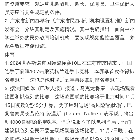
的资质要求，规定幼儿园教师、园长、保育员、卫生保健人
员等应当具备规定的条件。
2. 广东省新闻办举行《广东省民办培训机构设置标准》新闻
发布会，介绍其制定及实施情况。其中明确指出，面向中小
学生举办的民办教育培训机构，要实现视频监控全覆盖，并
配备数据存储设施。
体育
1. 2024世界斯诺克国际锦标赛10日在江苏南京结束，中国
选手丁俊晖10:7击败英格兰选手韦克林，本赛季首次夺得排
名赛冠军，这也是他时隔近五年再度拿到排名赛冠军。
2. 据法国媒体《巴黎人报》报道，马克龙将亲自去现场观看
法国和以色列的比赛，这场欧国联的比赛将于北京时间11月
15日凌晨3点45分开始。为了应对这场“高风险”的比赛，巴
黎警察局长劳伦特·努涅斯（Laurent Nuñez）表示说，将出
动4000名警察维持秩序。但这说服不了以色列当局，他们
建议以色列公民不要去现场观看这场比赛。11月7日晚，在
欧联杯小组赛一场比赛中，客场作战的以色列特拉维夫马卡