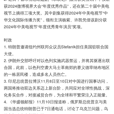
获2024微博视界大会“年度优秀作品”，还在第二十届中美电
视节上摘得三项大奖。其中剧集获得2024年中美电视节“中
华文化国际传播力奖”，领衔主演杨紫、许凯凭借该剧分获
2024年中美电视节“年度优秀青年演员”奖项。
时政
1. 特朗普邀请纽约州联邦众议员Stefanik担任美国驻联合国
大使。
2. 伊朗外交部呼吁对以色列实施武器禁运，并将其驱逐出联
合国，此前，以色列空袭大马士革南郊的赛义德宰纳布地区
的一栋居民楼，造成多名人员伤亡。
3. 印尼总统普拉博沃11月8日至10日对中国进行国事访问，
两国将推动双边关系迈上新台阶，共同应对全球性挑战，深
化务实合作，对接减贫合作，为全球和平繁荣注入正能量。
4. 《华盛顿邮报》11月10日报道称，俄罗斯总统普京与美
国当选总统特朗普已于7日通电话，讨论了乌克兰问题，乌