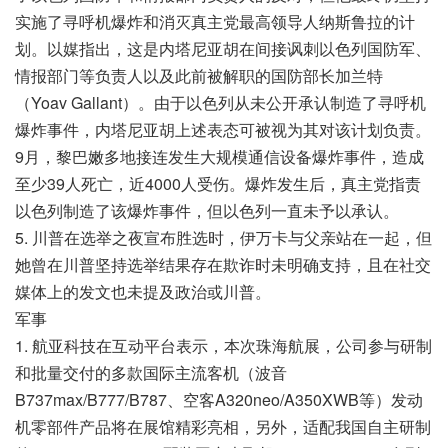
实施了寻呼机爆炸和消灭真主党最高领导人纳斯鲁拉的计
划。以媒指出，这是内塔尼亚胡在间接讽刺以色列国防军、
情报部门等负责人以及此前被解职的国防部长加兰特
（Yoav Gallant）。由于以色列从未公开承认制造了寻呼机
爆炸事件，内塔尼亚胡上述表态可被视为其对该计划负责。
9月，黎巴嫩多地接连发生大规模通信设备爆炸事件，造成
至少39人死亡，近4000人受伤。爆炸发生后，真主党指责
以色列制造了该爆炸事件，但以色列一直未予以承认。
5. 川普在选举之夜宣布胜选时，伊万卡与父亲站在一起，但
她曾在川普坚持选举结果存在欺诈时未明确支持，且在社交
媒体上的发文也未提及政治或川普。
军事
1. 航亚科技在互动平台表示，本次珠海航展，公司参与研制
和批量交付的多款国际主流客机（波音
B737max/B777/B787、空客A320neo/A350XWB等）发动
机零部件产品将在展馆精彩亮相，另外，适配我国自主研制