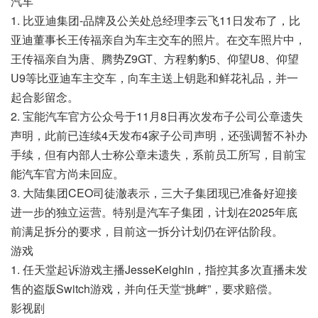
汽车
1. 比亚迪集团-品牌及公关处总经理李云飞11日发布了，比
亚迪董事长王传福亲自为车主交车的照片。在交车照片中，
王传福亲自为唐、腾势Z9GT、方程豹豹5、仰望U8、仰望
U9等比亚迪车主交车，向车主送上钥匙和鲜花礼品，并一
起合影留念。
2. 宝能汽车官方公众号于11月8日再次发布子公司公章遗失
声明，此前已连续4天发布4家子公司声明，还强调暂不补办
手续，但有内部人士称公章未遗失，系前员工所写，目前宝
能汽车官方尚未回应。
3. 大陆集团CEO司徒澈表示，三大子集团现已准备好迎接
进一步的独立运营。特别是汽车子集团，计划在2025年底
前满足拆分的要求，目前这一拆分计划仍在评估阶段。
游戏
1. 任天堂起诉游戏主播JesseKeighin，指控其多次直播未发
售的盗版Switch游戏，并向任天堂“挑衅”，要求赔偿。
影视剧