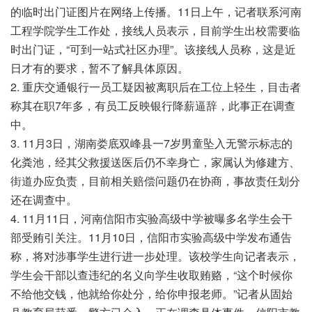
的临时出门证图片在网络上传播。11日上午，记者联系河南
工程学院学生工作处，接线人员表示，目前学生出校需要临
时出门证，“可到一站式社区办理”。该接线人员称，这是近
日才有的要求，暂不了解具体原因。
2. 重庆交通银行一员工疑因被离职后在工位上轻生，目击者
称其在职7年多，有员工反映银行降薪逼辞，此事正在调查
中。
3. 11月3日，湖南娄底双峰县一7岁男童坠入无警示标志的
化粪池，经其父救援送医后仍不幸身亡，家属认为修建方、
街道办应负责，目前相关赔偿问题仍在协商，事故责任划分
还在调查中。
4. 11月11日，河南信阳市实验高级中学被曝多名学生会干
部受贿引关注。11月10日，信阳市实验高级中学发布通告
称，将对涉事学生进行进一步处理。该校学生向记者表示，
学生会干部以查违纪的名义向学生收取贿赂，“这个时候你
不给他交钱，他就给你处分，给你申报老师。”记者从固始