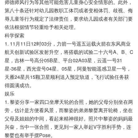
师德师风行为等其他可能危害儿童身心安全情形的。此外，
第八十条还针对幼儿园教职工体罚或者变相体罚、歧视、侮
辱儿童等行为规定了法律责任，要求幼儿园或者有关部门要
依法根据情节轻重给予相关处理。
科学探索
1. 11月11日12时03分，力箭一号遥五运载火箭在东风商业
航天创新试验区发射升空，将搭载的试验二十六号A、B、C
星，吉林一号高分05B星、平台02A03星，云遥一号31
星-36星，西光壹号04星、05星，阿曼智能遥感卫星一号，
天雁24星共15颗卫星顺利送入预定轨道，飞行试验任务获
得圆满成功。
娱乐
1. 黎姿分享一家四口坐摩天轮的合照，她的父母分别坐在两
旁，估计是方便看风景，而黎姿的弟弟黎婴离开轮椅，坐在
父母及姐姐的中间，看起来精神很好。照片中黎姿的妈妈最
兴奋，当中一张合照，更见到一家人举起V字胜利手势，连
黎婴也有举手摆Pose。