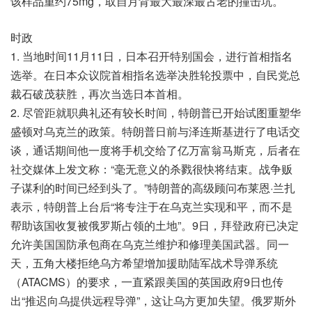
该样品重约75mg，取自月背最大最深最古老的撞击坑。
时政
1. 当地时间11月11日，日本召开特别国会，进行首相指名
选举。在日本众议院首相指名选举决胜轮投票中，自民党总
裁石破茂获胜，再次当选日本首相。
2. 尽管距就职典礼还有较长时间，特朗普已开始试图重塑华
盛顿对乌克兰的政策。特朗普日前与泽连斯基进行了电话交
谈，通话期间他一度将手机交给了亿万富翁马斯克，后者在
社交媒体上发文称：“毫无意义的杀戮很快将结束。战争贩
子谋利的时间已经到头了。”特朗普的高级顾问布莱恩·兰扎
表示，特朗普上台后“将专注于在乌克兰实现和平，而不是
帮助该国收复被俄罗斯占领的土地”。9日，拜登政府已决定
允许美国国防承包商在乌克兰维护和修理美国武器。同一
天，五角大楼拒绝乌方希望增加援助陆军战术导弹系统
（ATACMS）的要求，一直紧跟美国的英国政府9日也传
出“推迟向乌提供远程导弹”，这让乌方更加失望。俄罗斯外