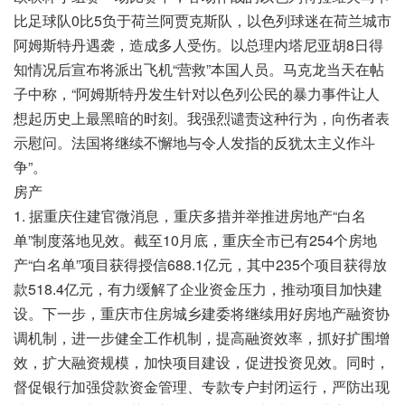
比足球队0比5负于荷兰阿贾克斯队，以色列球迷在荷兰城市
阿姆斯特丹遇袭，造成多人受伤。以总理内塔尼亚胡8日得
知情况后宣布将派出飞机“营救”本国人员。马克龙当天在帖
子中称，“阿姆斯特丹发生针对以色列公民的暴力事件让人
想起历史上最黑暗的时刻。我强烈谴责这种行为，向伤者表
示慰问。法国将继续不懈地与令人发指的反犹太主义作斗
争”。
房产
1. 据重庆住建官微消息，重庆多措并举推进房地产“白名
单”制度落地见效。截至10月底，重庆全市已有254个房地
产“白名单”项目获得授信688.1亿元，其中235个项目获得放
款518.4亿元，有力缓解了企业资金压力，推动项目加快建
设。下一步，重庆市住房城乡建委将继续用好房地产融资协
调机制，进一步健全工作机制，提高融资效率，抓好扩围增
效，扩大融资规模，加快项目建设，促进投资见效。同时，
督促银行加强贷款资金管理、专款专户封闭运行，严防出现