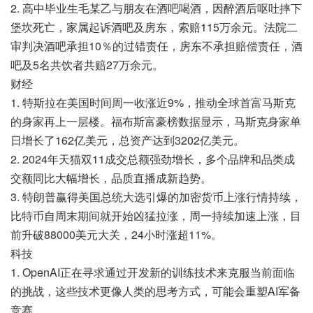
2. 高中毕业生毛某乙与朋友在酒吧喝酒，因醉酒后呕吐摔下
堡坎死亡，家属起诉酒吧及房东，索赔115万余元。法院二
审判决酒吧承担10％的过错责任，房东不承担赔偿责任，酒
吧及5名共饮者共赔27万余元。
财经
1. 特斯拉在美国时间周一收涨近9%，推动全球首富马斯克
的身家再上一层楼。福布斯富豪榜数据显示，马斯克身家单
日增长了162亿美元，总资产达到3202亿美元。
2. 2024年天猫双11成交总额强劲增长，多个品牌和品类成
交额同比大幅增长，品质直播成新趋势。
3. 特朗普赢得美国总统大选引爆的加密货币上涨行情持续，
比特币自周末期间就开始凶猛拉涨，周一持续加速上涨，目
前升破88000美元大关，24小时涨超11%。
科技
1. OpenAI正在寻求通过开发新的训练技术来克服当前面临
的挑战，这些技术更像人类的思考方式，可能会重塑AI军备
竞赛。