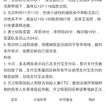
克斯带领下，最终以127-118战胜太阳。
2. 北京时间11月11日，凭借小波特的抛投命中和欧文的三
分绝杀不中，掘金以122-120险胜独行侠，迎来五连胜，独
行侠遭遇两连败。
3. 勇士轻取雷霆，库里36分，库明加20分，梅尔顿19分，
雷霆队亚历山大24分。
4. 凯尔特人战胜雄鹿，塔图姆投篮后踩到字母哥倒地，裁判
未作表示，他赛后称自己很沮丧。
科技
1. 今日，多名网友表示自己在支付宝支付后，显示支付失败
却扣除了钱，支付宝客服回应称所有平台使用支付宝支付的
都是故障，后续支付宝会退款。
2. 月之暗面创始人和联合创始人兼CTO，被创业循环智能时
期的投资人在香港提起仲裁。月之暗面回应称该事项缺乏法
律依据和事实基础，将依法抗辩。
首页
大福世界
时空隧道
我的
3. 博主透露OPPO一直在做小芯片，接下来会有一颗侧重日