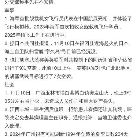
外交部称事先并不知情。
军事
1. 海军首批舰载机女飞行员代表在中国航展亮相，并体验了
飞行模拟器。2023年海军首次招收女舰载机飞行学员，
2025年招飞工作正在进行中。
2. 据日本共同社报道，11月10日在福冈县近海起火的日本
海上自卫队扫雷艇“宇久岛”号目前已经沉没。
3. 也门胡塞武装称美英联军对其控制下的阿姆朗省和萨达省
进行了9次空袭，此前10日上午，美英联军对也门北部地区
的胡塞武装目标进行了7次空袭。
社会
1. 11月10日，广西玉林市博白县博白镇突发山火，晚上9时
35分左右被扑灭，未造成人员伤亡和重大财产损失。
2. 江西丰城一医生酒后值班，拒给患儿看病还让其转院，医
院决定免去其病理室主任职务、通报批评，当地卫健委也介
入处理。
3. 2024年广州很有可能刷新1994年创造的夏季日数234天