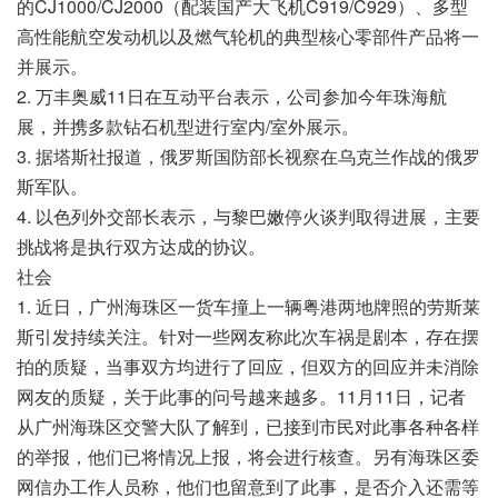
的CJ1000/CJ2000（配装国产大飞机C919/C929）、多型
高性能航空发动机以及燃气轮机的典型核心零部件产品将一
并展示。
2. 万丰奥威11日在互动平台表示，公司参加今年珠海航
展，并携多款钻石机型进行室内/室外展示。
3. 据塔斯社报道，俄罗斯国防部长视察在乌克兰作战的俄罗
斯军队。
4. 以色列外交部长表示，与黎巴嫩停火谈判取得进展，主要
挑战将是执行双方达成的协议。
社会
1. 近日，广州海珠区一货车撞上一辆粤港两地牌照的劳斯莱
斯引发持续关注。针对一些网友称此次车祸是剧本，存在摆
拍的质疑，当事双方均进行了回应，但双方的回应并未消除
网友的质疑，关于此事的问号越来越多。11月11日，记者
从广州海珠区交警大队了解到，已接到市民对此事各种各样
的举报，他们已将情况上报，将会进行核查。另有海珠区委
网信办工作人员称，他们也留意到了此事，是否介入还需等