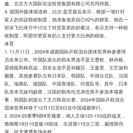
鑫、北京方大国际实业投资集团有限公司共同持股。
4. 据国外媒体报道称，比尔·盖茨最近表示，根据一项针对
富人的拟议税收制度，他准备放弃自己62%的财富。他在一
部奈飞纪录片中讨论了对贫富差距的看法，表示支持一种税
收制度，即那些更富有的人支付更大比例的税收。
体育
1. 11月11日，2024年成都国际乒联混合团体世界杯参赛球
员名单公布。中国队派出的四名男选手是王楚钦、林诗栋、
梁靖崑和林高远，四名女选手是孙颖莎、王曼昱、王艺迪和
蒯曼。其他参赛队伍有日本队、韩国队、中国台北队、法国
队、瑞典队、德国队、中国香港队、印度队等。其中，日本
队张本兄妹均缺席，法国的勒布伦兄弟也将不参加本项赛
事，韩国队则派出了主力阵容出赛。2024年国际乒联混合
团体世界杯将于12月1日至8日在中国成都举行。
2. 2024-25赛季NBA常规赛，湖人主场123-103战胜猛龙，
詹姆斯19分10篮板16助攻，生涯第115次三双，戴维斯伤
退，猛龙遭遇客场全败。