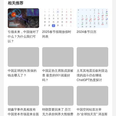
相关推荐
引领未来，中国做对了
2025春节假期放假时
2024春节日历
什么？为什么我们可
间表
以？
中国足球的沟 医保的
中国足协主席陈戌源被
土耳其地震后叙利亚边
钱去哪儿了？
查 最贵的001就最好
境的战斗仍在继续
吗？
ChatGPT热度探讨
胡鑫宇事件真相发布
特朗普要回来了 芬兰
中国空间站首次举
中国资本市场迎来全面
无力承担饲养大熊猫费
办“全球拍天宫” 泽连斯