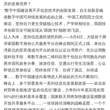
济的发展优势？
“数字中国建设离不开信息技术的创新发展，自主创新是确
保数字中国可持续发展的必由之路。”中国工程院院士倪光
南说，坚持自力更生突破核心技术，产学研相结合，我国技
术创新完全可能实现从“跟跑”到“领跑”的飞跃。
以人为本，坚持信息惠民便民利民——5月6日，大陆首个两
岸家园数字身份公共服务平台在峰会期间正式上线，来自台
湾新北的苏奕儒成为平台的首位认证台湾用户。充分运用数
据科技手段，将数字身份二维码应用于包括台湾同胞在内的
两岸居民政务办事、旅游住宿、交通出行等生活场景，公众
即使忘带身份证，照样坐得了车、住得了酒店、办得成
事……数字中国建设向着增进人民福祉的方向不断前行。
峰会上，多个部委发布一系列信息化发展新政策——农业农
村部将全面推进“益农信息社”建设，力争到今年底实现全国
50%的行政村基本全覆盖；国家航天局将加快建设遥感数据
开放共享服务平台……一张张路径清晰的战略蓝图，一个个
获得感满满的“政策红包”，让人们对数字中国的未来充满期