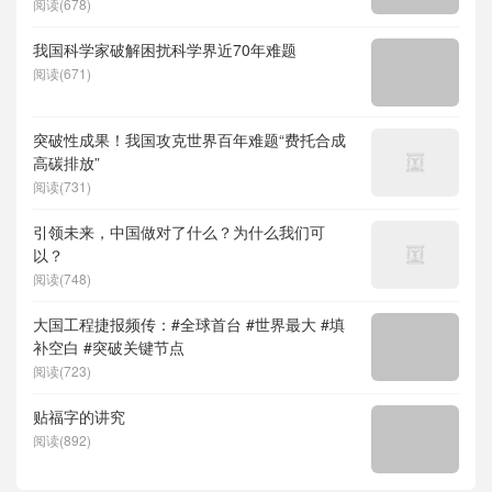
度求索）、人形机器人、苏超、票根经济、育
阅读(678)
儿补贴、科学素养、网络生态治理
我国科学家破解困扰科学界近70年难题
阅读(671)
突破性成果！我国攻克世界百年难题“费托合成
高碳排放”
阅读(731)
引领未来，中国做对了什么？为什么我们可
以？
阅读(748)
大国工程捷报频传：#全球首台 #世界最大 #填
补空白 #突破关键节点
阅读(723)
贴福字的讲究
阅读(892)