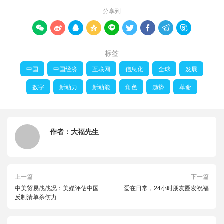
分享到









标签
中国
中国经济
互联网
信息化
全球
发展
数字
新动力
新动能
角色
趋势
革命
作者：
大福先生
上一篇
下一篇
中美贸易战战况：美媒评估中国
爱在日常，24小时朋友圈发祝福
反制清单杀伤力