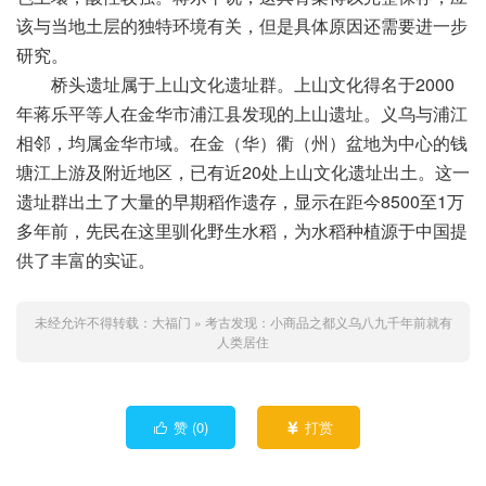
该与当地土层的独特环境有关，但是具体原因还需要进一步
研究。
桥头遗址属于上山文化遗址群。上山文化得名于2000
年蒋乐平等人在金华市浦江县发现的上山遗址。义乌与浦江
相邻，均属金华市域。在金（华）衢（州）盆地为中心的钱
塘江上游及附近地区，已有近20处上山文化遗址出土。这一
遗址群出土了大量的早期稻作遗存，显示在距今8500至1万
多年前，先民在这里驯化野生水稻，为水稻种植源于中国提
供了丰富的实证。
未经允许不得转载：
大福门
»
考古发现：小商品之都义乌八九千年前就有
人类居住
赞 (
0
)
打赏

