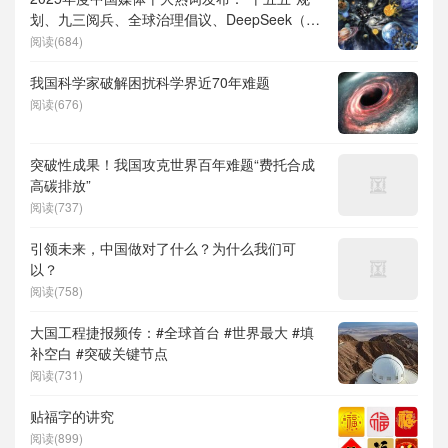
划、九三阅兵、全球治理倡议、DeepSeek（深
度求索）、人形机器人、苏超、票根经济、育
阅读(684)
儿补贴、科学素养、网络生态治理
我国科学家破解困扰科学界近70年难题
阅读(676)
突破性成果！我国攻克世界百年难题“费托合成
高碳排放”
阅读(737)
引领未来，中国做对了什么？为什么我们可
以？
阅读(758)
大国工程捷报频传：#全球首台 #世界最大 #填
补空白 #突破关键节点
阅读(731)
贴福字的讲究
阅读(899)