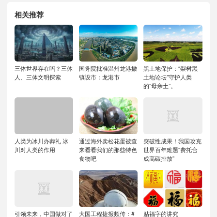
相关推荐
三体世界存在吗？三体
国务院批准温州龙港撤
黑土地保护：“梨树黑
人、三体文明探索
镇设市：龙港市
土地论坛”守护人类
的“母亲土”。
人类为冰川办葬礼 冰
通过海外卖松花蛋被查
突破性成果！我国攻克
川对人类的作用
来看看我们的那些特色
世界百年难题“费托合
食物吧
成高碳排放”
引领未来，中国做对了
大国工程捷报频传：#
贴福字的讲究