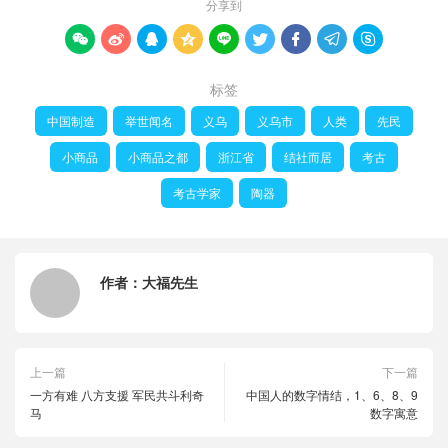
分享到









标签
中国制造
举世闻名
义乌
义乌市
人类
先民
小商品
小商品之都
浙江省
结社而居
考古
考古学家
陶器
作者：
大福先生
上一篇
下一篇
一方有难 八方支援 军民共斗利奇
中国人的数字情结，1、6、8、9
马
数字寓意