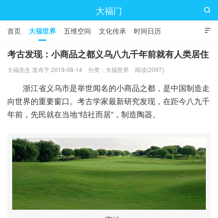
大福门

首页
大福世界
五维空间
文化传承
时间日历

考古发现：小商品之都义乌八九千年前就有人类居住
大福先生 发布于 2019-08-14
分类：
大福世界
阅读(2097)
浙江省义乌市是举世闻名的小商品之都，是中国制造走
向世界的重要窗口。考古学家最新研究发现，在距今八九千
年前，先民就在当地“结社而居”，制造陶器。