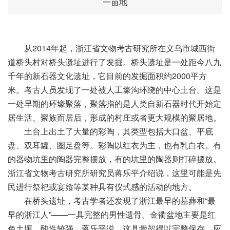
一亩地
从2014年起，浙江省文物考古研究所在义乌市城西街
道桥头村对桥头遗址进行了发掘。桥头遗址是一处距今八九
千年的新石器文化遗址，它目前的发掘面积约2000平方
米。考古人员发现了一处被人工壕沟环绕的中心土台。这是
一处早期的环壕聚落，聚落指的是人类自新石器时代开始定
居生活、聚族而居后，形成的村庄或者更大规模的聚居地。
土台上出土了大量的彩陶，其类型包括大口盆、平底
盘、双耳罐、圈足盘等。彩陶以红衣为主，也有乳白衣。有
的器物坑里的陶器完整摆放，有的坑里的陶器则打碎摆放。
浙江省文物考古研究所研究员蒋乐平介绍说，这里可能是先
民进行祭祀或宴飨等某种具有仪式感的活动的地方。
在桥头遗址，考古学者还发现了浙江最早的墓葬和“最
早的浙江人”——一具完整的男性遗骨。金衢盆地主要是红
色土壤，酸性较强。蒋乐平说，这具骨架得以完整保存，应