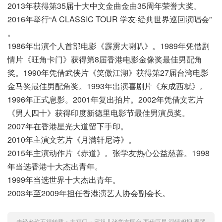
2013年获得第35届十大中文金曲金曲35周年荣誉大奖。
2016年举行“A CLASSIC TOUR 学友·经典世界巡回演唱会”
。
1986年出演个人首部电影《霹雳大喇叭》。1989年凭借剧
情片《旺角卡门》获得第8届香港电影金像奖最佳男配角
奖。1990年凭借武侠片《笑傲江湖》获得第27届台湾电影
金马奖最佳男配角奖。1993年出演喜剧片《东成西就》。
1996年正式息影。2001年复出拍片。2002年凭借文艺片
《男人四十》获得印度新德里电影节最佳男演员奖。
2007年在香港星光大道留下手印。
2010年主演文艺片《月满轩尼诗》。
2015年主演动作片《赤道》。张学友热心公益慈善。1998
年当选香港十大杰出青年。
1999年当选世界十大杰出青年。
2003年至2009年担任香港演艺人协会副会长。
未经允许不得转载：
大福门
»
容祖儿张学友同台,两代巨星,深情相拥,看哭