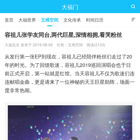
大福门

首页
大福世界
五维空间
文化传承
时间日历

容祖儿张学友同台,两代巨星,深情相拥,看哭粉丝
大福先生 发布于 2019-08-06
分类：
五维空间
阅读(2103)
从发行第一张EP到现在，容祖儿已经陪伴粉丝们走过了20
年的时光。为了回馈歌迷，容祖儿2019巡回演唱会也于日
前正式开启，第一站就是红馆。当天容祖儿不仅为歌迷们连
连献唱金曲，更是请来了一位神秘的天王巨星助阵，场面一
度非常热闹。