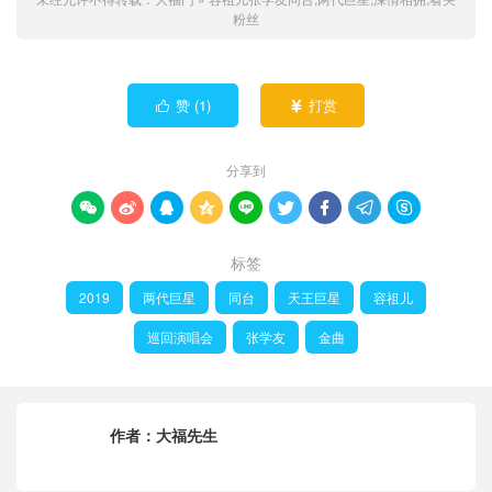
粉丝
赞 (
1
)
打赏


分享到









标签
2019
两代巨星
同台
天王巨星
容祖儿
巡回演唱会
张学友
金曲
作者：
大福先生