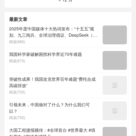
最新文章
2025年度中国媒体十大热词发布：“十五五”规
划、九三阅兵、全球治理倡议、DeepSeek（深
度求索）、人形机器人、苏超、票根经济、育
阅读(680)
儿补贴、科学素养、网络生态治理
我国科学家破解困扰科学界近70年难题
阅读(673)
突破性成果！我国攻克世界百年难题“费托合成
高碳排放”
阅读(733)
引领未来，中国做对了什么？为什么我们可
以？
阅读(752)
大国工程捷报频传：#全球首台 #世界最大 #填