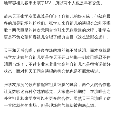
地帮容祖儿客串出演了MV，所以两个人也是早有交集。
请来天王张学友虽说算是印证了容祖儿的好人缘，但获利最
多的却是到场的粉丝们。张学友来容祖儿的演唱会怎能不唱
歌？两代巨星的跨次元同台也引来无数歌迷的欢呼，张学友
更是不负众望和容祖儿合唱了经典曲目《这么近那么远》。
天王和天后合唱，很多在场的粉丝都不禁落泪。而本身就是
张学友迷妹的容祖儿更是在天王开口的那一刻就已经忍不住
泪洒当场了，不过专业素养非常高的容祖儿也是很快调整好
状态，面对和天王同台演唱的机会她也是不愿意错过。
张学友深沉的歌声搭配容祖儿细腻的嗓音，两个人的合作也
让无数歌迷有种穿越的感觉。大家也开始期待，在演唱会之
外容祖儿和张学友可以有更多的合作。虽然天王只演唱了这
一首歌就匆匆离场，但是现场的气氛却被彻底点燃。