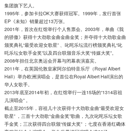
集团旗下艺人。
1995年，参加卡拉OK大赛获得冠军。1999年，发行首张
EP《未知》销量超过13万张。
2001年，首次在红馆举行个人售票会。2003年，单曲《我
的骄傲》获得十大劲歌金曲金曲金奖；并夺得十大劲歌金曲
颁奖典礼“最受欢迎女歌星” 、叱咤乐坛流行榜颁奖典礼“叱
吒乐坛女歌手金奖”以及四台联颁音乐大奖“传媒大奖”。
2008年担任北京奥运会开幕与闭幕表演嘉宾。
2011年，在英国伦敦皇家阿尔伯特音乐厅（Royal Albert
Hall）举办欧洲演唱会，是首位在Royal Albert Hall演出的
华人女歌手。
2013年底至2014年初，在红馆举行一连15场的“1314容祖
儿演唱会” 。
截止至2015年，容祖儿十次获得十大劲歌金曲“最受欢迎女
歌星” ，三首十大劲歌“金曲金奖”歌曲，九次叱咤乐坛女歌
手金奖；三次获得四台联颁“传媒大奖” ；七度在香港红磡体