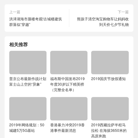
上一篇
下一篇
洪泽湖海市蜃楼奇观!古城楼建筑
熊孩子清空淘宝购物车让妈妈收
群落似“穿越”
到天价七夕节礼物
相关推荐
普京公布最新作战计划
福布斯中国发布2019
2019国庆节放假通知
富士山上空的“异象”
年度30岁以下精英榜
（完整全名单）
2019年网络规划：50
香港暴力冲突2019香
2019西藏拉萨半程马
城建5万5G基站
港事件最新消息
拉松 在海拔3650米的
高原奔跑