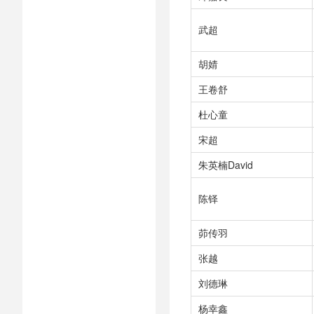
武超
胡婧
王卷舒
杜心童
宋超
朱英楠David
陈铎
茆传羽
张越
刘德琳
杨幸鑫