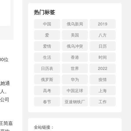
热门标签
中国
俄乌新局
2019
爱
美国
八方
爱情
俄乌冲突
日历
生活
香港
时间
00位
日历表
世界
2022
俄罗斯
华为
疫情
或她通
高考
中国足球
上海
人、
公司
春节
亚速钢铁厂
工作
王简嘉
全站链接：