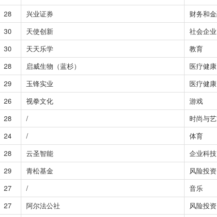
28
兴业证券
财务和金
30
天使创新
社会企业
30
天天乐学
教育
28
启威生物（蓝杉）
医疗健康
29
玉锋实业
医疗健康
26
视拳文化
游戏
28
/
时尚与艺
24
/
体育
28
云圣智能
企业科技
29
青松基金
风险投资
27
/
音乐
27
阿尔法公社
风险投资