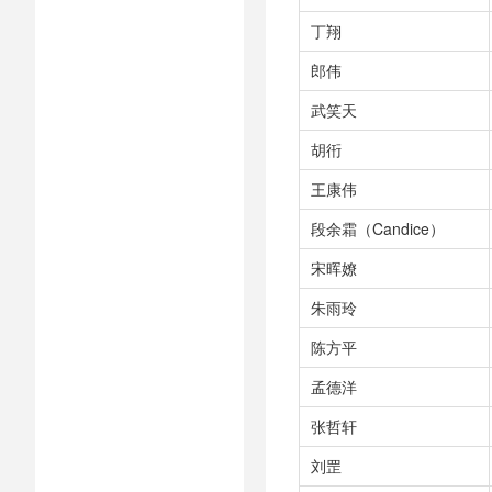
丁翔
郎伟
武笑天
胡衎
王康伟
段余霜（Candice）
宋晖嫽
朱雨玲
陈方平
孟德洋
张哲轩
刘罡