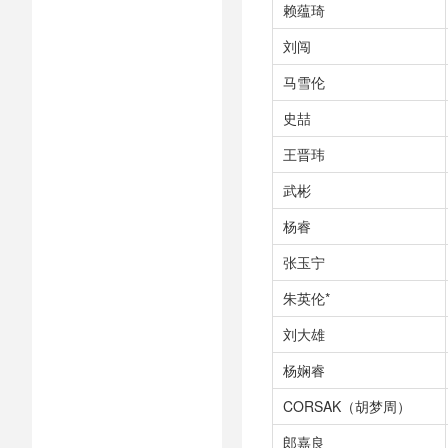
赖蕴琦
刘闯
马雪伦
史喆
王晋玮
武彬
杨睿
张玉宁
朱英伦*
刘大雄
杨娴睿
CORSAK（胡梦周）
郎嘉良