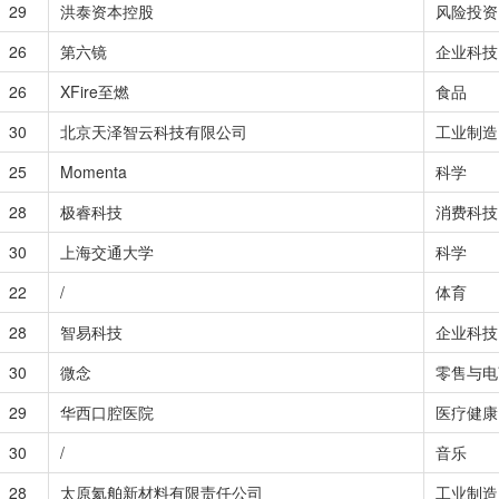
29
洪泰资本控股
风险投资
26
第六镜
企业科技
26
XFire至燃
食品
30
北京天泽智云科技有限公司
工业制造
25
Momenta
科学
28
极睿科技
消费科技
30
上海交通大学
科学
22
/
体育
28
智易科技
企业科技
30
微念
零售与电
29
华西口腔医院
医疗健康
30
/
音乐
28
太原氦舶新材料有限责任公司
工业制造