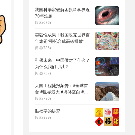
DeepSeek（深度求索）、人
形机器人、苏超、票根经济、
我国科学家破解困扰科学界近
育儿补贴、科学素养、网络生
70年难题
态治理
阅读(676)
突破性成果！我国攻克世界百
年难题“费托合成高碳排放”
阅读(736)
引领未来，中国做对了什么？
为什么我们可以？
阅读(757)
大国工程捷报频传：#全球首
台 #世界最大 #填补空白 #突
破关键节点
阅读(730)
贴福字的讲究
阅读(899)