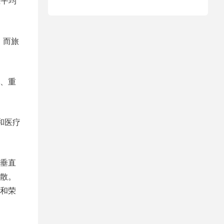
业平均
。而旅
、重
和医疗
垂直
散。
和荣