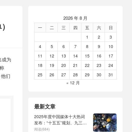
2026 年 8 月
单）
一
二
三
四
五
六
日
1
2
3
4
5
6
7
8
9
10
11
12
13
14
15
16
17
出成为
18
19
20
21
22
23
24
下称
25
26
27
28
29
30
31
。他们
« 12 月
最新文章
2025年度中国媒体十大热词
发布：“十五五”规划、九三阅
兵、全球治理倡议、
阅读(684)