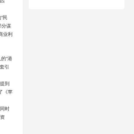
匹
“民
部分谋
商业利
的“港
一套引
提到
了《苹
同时
资