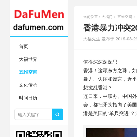
当前位置：
大福门
五维空间
>
>
香港暴力冲突2
大福先生 发布于 2019-08-2
首页
大福世界
值得深深深深思。
香港！这颗东方之珠，如
五维空间
暴力、失序和谎言，近乎
文化传承
想搅乱香港？
连日来，中联办、中国外
时间日历
会，都把矛头指向了美国
港是美国的“单兵突进”
