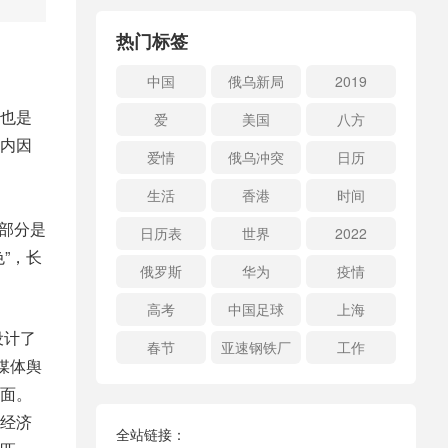
热门标签
中国
俄乌新局
2019
也是
爱
美国
八方
内因
爱情
俄乌冲突
日历
生活
香港
时间
一部分是
日历表
世界
2022
”，长
俄罗斯
华为
疫情
高考
中国足球
上海
设计了
春节
亚速钢铁厂
工作
媒体舆
面。
经济
全站链接：