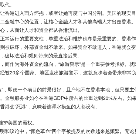
取代。
让香港进入西方怀抱，或者让她再度与中国分割。美国的现实目
二金融中心的位置，让核心金融人才和其他高端人才出走香港。
心，从而让人才和资金都从香港流出。
正常运行的重要支柱，尊重法治和维护秩序是最重要的。香港作
则被破坏，外部资金就不敢来。如果资金不敢进入，香港就会变
暴力，破坏法治和规则带来的最直接后果。
，而作为海外资金的流向，“旅游警示”是一个重要参考指标。就
经被20多个国家、地区发出旅游警示，这就意味着会带来非常
险”，即便一个项目的前景很好，且产地不在香港本地，但只要主
。金融服务业如今在香港GDP中所占的比重达到20%左右。如
香港变“死港”，意味着连浑水摸鱼的人都没有。
，维护美国的霸权。
明和议论中，“颜色革命”四个字被提及的次数越来越频繁。无论