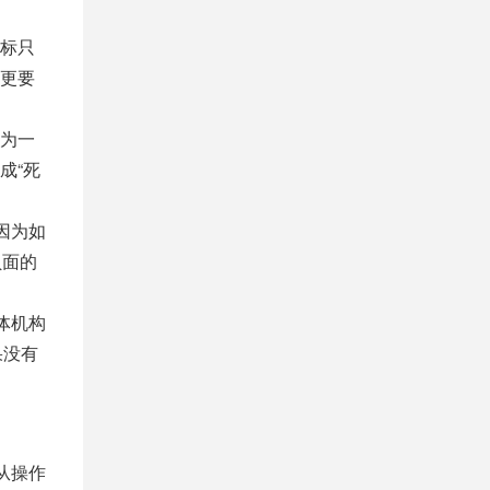
标只
更要
为一
成“死
因为如
负面的
体机构
果没有
从操作