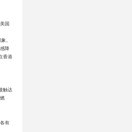
美国
假象。
感降
在香港
接触达
燃
各有