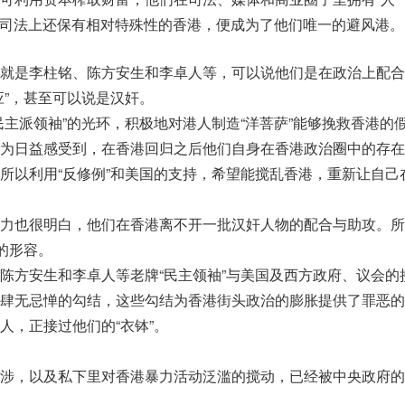
前在司法上还保有相对特殊性的香港，便成为了他们唯一的避风港。
就是李柱铭、陈方安生和李卓人等，可以说他们是在政治上配合
应”，甚至可以说是汉奸。
民主派领袖”的光环，积极地对港人制造“洋菩萨”能够挽救香港的
为日益感受到，在香港回归之后他们自身在香港政治圈中的存在
所以利用“反修例”和美国的支持，希望能搅乱香港，重新让自己
力也很明白，他们在香港离不开一批汉奸人物的配合与助攻。所
的形容。
陈方安生和李卓人等老牌“民主领袖”与美国及西方政府、议会的
肆无忌惮的勾结，这些勾结为香港街头政治的膨胀提供了罪恶的
人，正接过他们的“衣钵”。
涉，以及私下里对香港暴力活动泛滥的搅动，已经被中央政府的