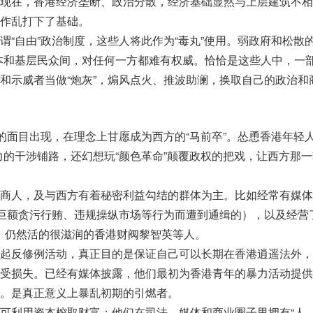
现在，香港经济垄断、政治分散，经济基础显然与上层建筑不相
作乱打下了基础。
谓“自由”政治制度，这些人将此作为“毒丸”使用。弱政府和松散的
本和基层民众间，对任何一方都难有权威。恰恰是这些人中，一
和示威者当做“炮灰”，煽风点火、推波助澜，换取自己的政治和
”的面目出现，在理念上甘愿成为西方的“马前卒”。怂恿香港年轻人
力的干涉铺路，还幻想玩“颜色革命”颠覆政权的把戏，让西方那
商人，及与西方有着秘密利益勾结的群体为主。比如经常有媒体
嫌巨额贪污行贿、违规操纵市场等行为而遭到通缉的），以及经营
，仍然活的很滋润的香港财阀黎智英等人。
起反修例活动，真正目的是保证自己可以长期在香港逍遥法外，
受损失。已经有媒体披露，他们最初为香港青年的暴力活动提供
。是真正意义上暴乱初期的引燃者。
可利用资本榨取财富；他们在司法、媒体和商业圈子里拥有“人