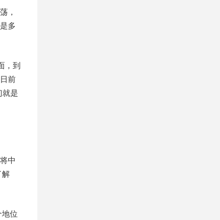
荡，
是多
面，到
日前
们就是
将中
了解
个地位