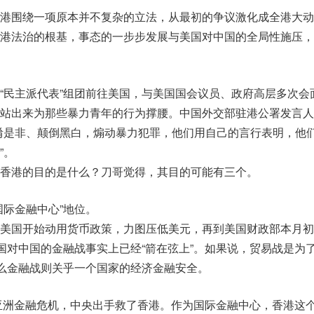
港围绕一项原本并不复杂的立法，从最初的争议激化成全港大动
港法治的根基，事态的一步步发展与美国对中国的全局性施压，
“民主派代表”组团前往美国，与美国国会议员、政府高层多次会
站出来为那些暴力青年的行为撑腰。中国外交部驻港公署发言人
淆是非、颠倒黑白，煽动暴力犯罪，他们用自己的言行表明，他
”。
香港的目的是什么？刀哥觉得，其目的可能有三个。
国际金融中心”地位。
美国开始动用货币政策，力图压低美元，再到美国财政部本月初
美国对中国的金融战事实上已经“箭在弦上”。如果说，贸易战是为
那么金融战则关乎一个国家的经济金融安全。
年亚洲金融危机，中央出手救了香港。作为国际金融中心，香港这