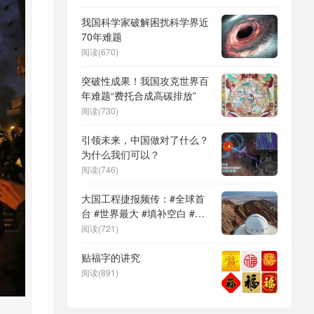
DeepSeek（深度求索）、人
形机器人、苏超、票根经济、
我国科学家破解困扰科学界近
育儿补贴、科学素养、网络生
70年难题
态治理
阅读(670)
突破性成果！我国攻克世界百
年难题“费托合成高碳排放”
阅读(730)
引领未来，中国做对了什么？
为什么我们可以？
阅读(746)
大国工程捷报频传：#全球首
台 #世界最大 #填补空白 #突
破关键节点
阅读(721)
贴福字的讲究
阅读(891)