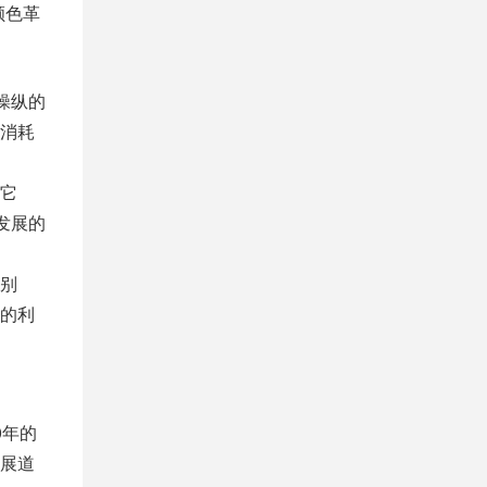
颜色革
操纵的
消耗
它
发展的
别
的利
0年的
展道