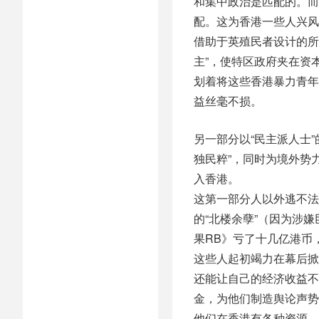
和集中政治是匹配的。而
配。这为香港一些人兴风
借助于英殖民者设计的所
主”，使特区政府夹在资
划着将这些香港暴力青年
益丝毫不损。
另一部分以“民主派人士
独民粹”，同时为境外势
入香港。
这第一部分人以外逃不法
的“北楼余孽”（因为涉
果RB》亏了十几亿港币
这些人起初竭力在幕后掀
还能让自己的经济收益不
金，为他们制造舆论声势
他们在香港有各种资源，