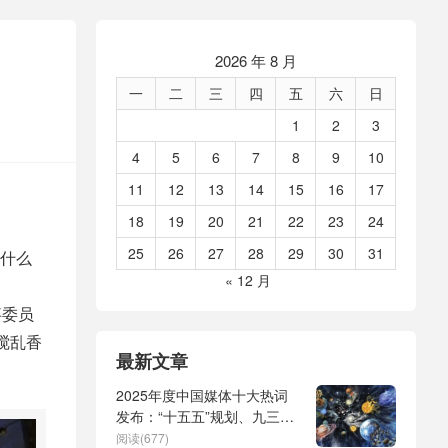
2026 年 8 月
一
二
三
四
五
六
日
1
2
3
4
5
6
7
8
9
10
11
12
13
14
15
16
17
18
19
20
21
22
23
24
25
26
27
28
29
30
31
什么
« 12 月
事委员
搅乱香
最新文章
2025年度中国媒体十大热词
发布：“十五五”规划、九三阅
兵、全球治理倡议、
阅读(677)