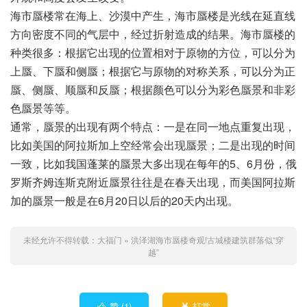
海市蜃楼常在海上、沙漠中产生，海市蜃楼是光线在延直线
方向密度不同的气层中，经过折射造成的结果。海市蜃楼的
种类很多：根据它出现的位置相对于原物的方位，可以分为
上蜃、下蜃和侧蜃；根据它与原物的对称关系，可以分为正
蜃、侧蜃、顺蜃和反蜃；根据颜色可以分为彩色蜃景和非彩
色蜃景等等。
通常，蜃景的出现有两个特点：一是在同一地点重复出现，
比如美国的阿拉斯加上空经常会出现蜃景；二是出现的时间
一致，比如我国蓬莱的蜃景大多出现在每年的5、6月份，俄
罗斯齐姆连斯克附近蜃景往往是在春天出现，而美国阿拉斯
加的蜃景一般是在6月20日以后的20天内出现。
未经允许不得转载：
大福门
»
洪泽湖海市蜃楼奇观!古城楼建筑群落似“穿
越”
赞 (
1
)
打赏

