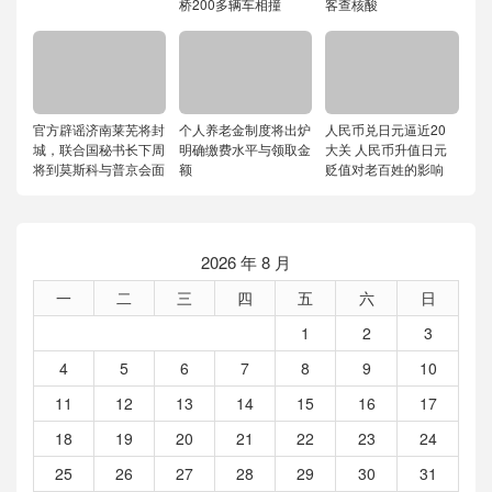
桥200多辆车相撞
客查核酸
官方辟谣济南莱芜将封
个人养老金制度将出炉
人民币兑日元逼近20
城，联合国秘书长下周
明确缴费水平与领取金
大关 人民币升值日元
将到莫斯科与普京会面
额
贬值对老百姓的影响
2026 年 8 月
一
二
三
四
五
六
日
1
2
3
4
5
6
7
8
9
10
11
12
13
14
15
16
17
18
19
20
21
22
23
24
25
26
27
28
29
30
31