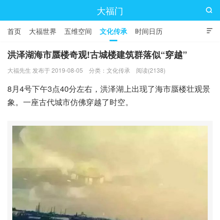
大福门

首页
大福世界
五维空间
文化传承
时间日历

洪泽湖海市蜃楼奇观!古城楼建筑群落似“穿越”
大福先生 发布于 2019-08-05
分类：
文化传承
阅读(2138)
8月4号下午3点40分左右，洪泽湖上出现了海市蜃楼壮观景
象。一座古代城市仿佛穿越了时空。