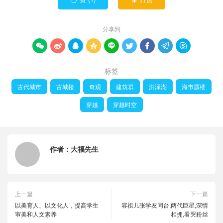
分享到









标签
古代城市
古城楼
奇观
建筑群
洪泽湖
海市蜃楼
穿越
穿越时空
作者：
大福先生
上一篇
下一篇
以美育人、以文化人，提高学生
容祖儿张学友同台,两代巨星,深情
审美和人文素养
相拥,看哭粉丝