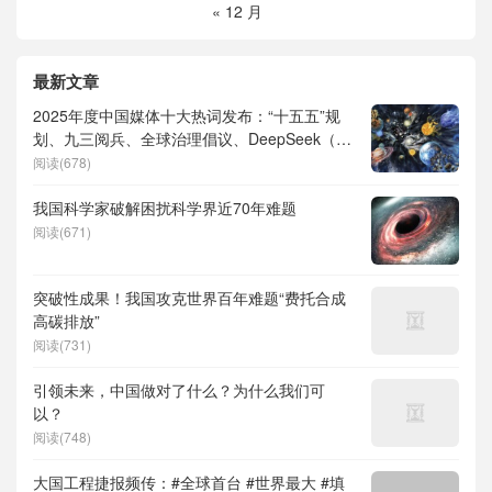
« 12 月
最新文章
2025年度中国媒体十大热词发布：“十五五”规
划、九三阅兵、全球治理倡议、DeepSeek（深
度求索）、人形机器人、苏超、票根经济、育
阅读(678)
儿补贴、科学素养、网络生态治理
我国科学家破解困扰科学界近70年难题
阅读(671)
突破性成果！我国攻克世界百年难题“费托合成
高碳排放”
阅读(731)
引领未来，中国做对了什么？为什么我们可
以？
阅读(748)
大国工程捷报频传：#全球首台 #世界最大 #填