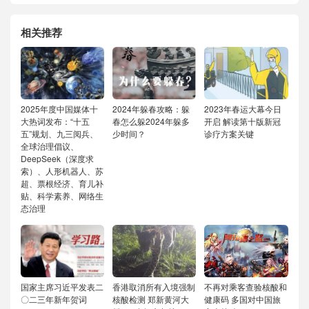
相关推荐
2025年度中国媒体十
2024年躲春攻略：躲
2023年春运大幕今日
大热词发布：“十五
春怎么躲2024年躲多
开启 解读第十版新冠
五”规划、九三阅兵、
少时间？
诊疗方案关键
全球治理倡议、
DeepSeek（深度求
索）、人形机器人、苏
超、票根经济、育儿补
贴、科学素养、网络生
态治理
国家主席习近平发表二
香港取消所有入境强制
不再对乘客查验核酸和
〇二三年新年贺词
核酸检测 郑新黄河大
健康码 多国对中国旅