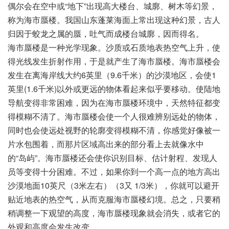
偶尔会在空中或“地下”出现高大楼台、城廓、树木等幻景，
称为海市蜃楼。我国山东蓬莱海面上常出现这种幻景，古人
归因于蛟龙之属的蜃，吐气而成楼台城廓，因而得名。
海市蜃楼是一种光学现象。沙质或石质地表热空气上升，使
得光线发生折射作用，于是就产生了海市蜃楼。海市蜃楼会
发生在离海岸线大约6英里（9.6千米）的沙漠地区，会使1
英里(1.6千米)以外或更远的物体看起来似乎要移动。使陆地
导航变得非常困难，因为在海市蜃楼环境中，天然特征都变
得模糊不清了。海市蜃楼会使一个人很难辨别远处的物体，
同时也会使远处视野的轮廓变得模糊不清，你感觉好像被一
片水包围着，而那片区域高出来的部分看上去就像水中
的“岛屿”。海市蜃楼还会使你识别目标、估计射程、发现人
员等变得十分困难。不过，如果你到一个高一点的地方高出
沙漠地面10英尺（3米左右）（3又 1/3米），你就可以避开
贴近地表的热空气，从而克服海市蜃楼幻境。总之，只要稍
稍调整一下观望的高度，海市蜃楼现象就会消失，或者它的
外观和高度会发生改变。