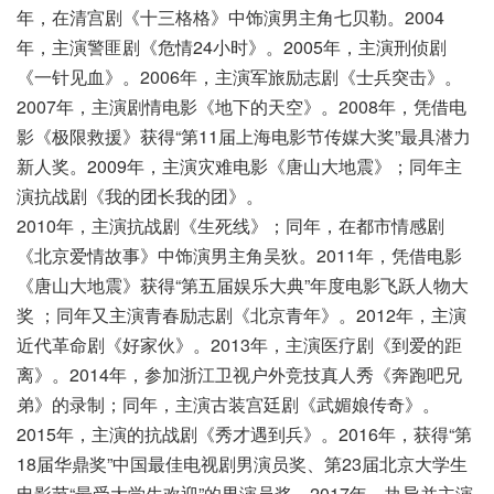
年，在清宫剧《十三格格》中饰演男主角七贝勒。2004
年，主演警匪剧《危情24小时》。2005年，主演刑侦剧
《一针见血》。2006年，主演军旅励志剧《士兵突击》。
2007年，主演剧情电影《地下的天空》。2008年，凭借电
影《极限救援》获得“第11届上海电影节传媒大奖”最具潜力
新人奖。2009年，主演灾难电影《唐山大地震》；同年主
演抗战剧《我的团长我的团》。
2010年，主演抗战剧《生死线》；同年，在都市情感剧
《北京爱情故事》中饰演男主角吴狄。2011年，凭借电影
《唐山大地震》获得“第五届娱乐大典”年度电影飞跃人物大
奖 ；同年又主演青春励志剧《北京青年》。2012年，主演
近代革命剧《好家伙》。2013年，主演医疗剧《到爱的距
离》。2014年，参加浙江卫视户外竞技真人秀《奔跑吧兄
弟》的录制；同年，主演古装宫廷剧《武媚娘传奇》。
2015年，主演的抗战剧《秀才遇到兵》。2016年，获得“第
18届华鼎奖”中国最佳电视剧男演员奖、第23届北京大学生
电影节“最受大学生欢迎”的男演员奖。2017年，执导并主演