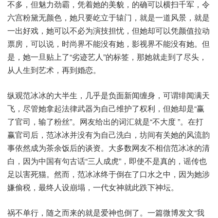
不多，但魅力劲霸，凭着她的美貌，的确可以横扫千军，令
六宫粉黛无颜色，她只要屹立于辕门，就是一道风景，就是
一出好戏，她可以不必为演技担忧，但她却可以凭颜值拉动
票房，可以说，时尚界不能没有她，影视界不能没有她。但
是，她一旦贴上了“劣迹艺人”的标签，那她就走到了尽头，
从人生到艺术，再到婚恋。
纵观范冰冰的大半生，几乎是负面新闻缠身，可谓绯闻满天
飞，尽管她拿起法律武器为自己维护了权利，但她却是“赢
了官司，输了粉丝”。网友给出的词汇就是“不大度 ”。在打
赢官司后，范冰冰并没有为自己洗白，坊间有关她的风流韵
事依然成为茶余饭后的谈资。大多数网友不相信范冰冰的清
白，因为中国有句古话“三人成虎”，即使不是真的，谣传也
足以害死猫。然而，范冰冰终于倒在了口水之中，因为她涉
嫌偷税，最终人设崩塌，一代女神就此跌下神坛。
祸不单行，随之而来的就是爱神也倒了。一篇微博发文“我