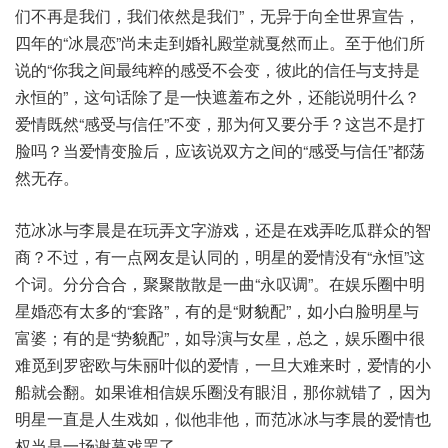
们不再是我们，我们依然是我们”，无异于向全世界宣告，
四年的“冰晨恋”尚未走到婚礼殿堂就戛然而止。至于他们所
说的“你我之间最纯粹的感受不会变，彼此的信任与支持是
永恒的”，这句话除了是一快遮羞布之外，还能说明什么？
爱情既然“感受与信任”不变，那为何又要分手？这岂不是打
脸吗？当爱情变脸后，应该说双方之间的“感受与信任”都荡
然无存。
范冰冰与李晨是在玩弄文字游戏，还是在戏弄吃瓜群众的智
商？不过，有一点网友是认同的，明星的爱情没有“永恒”这
个词。分分合合，聚聚散散是一曲“永叹调”。在娱乐圈中明
星婚恋有太多的“套路”，有的是“财貌配”，如小白脸明星与
富婆；有的是“势貌配”，如导演与女星，总之，娱乐圈中很
难觅到罗密欧与朱丽叶似的爱情，一旦大难来时，爱情的小
船就会翻。如果谁相信娱乐圈没有眼泪，那你就错了，因为
明星一直是人生戏如，似他非他，而范冰冰与李晨的爱情也
权当是一场谢幕戏罢了。