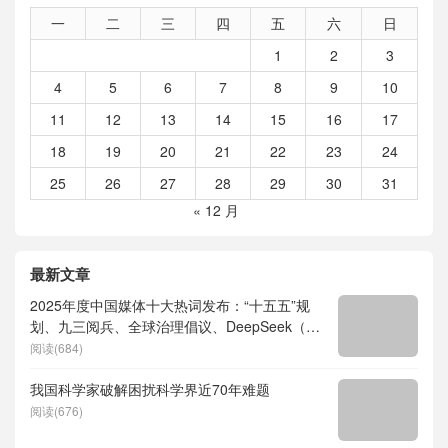
一
二
三
四
五
六
日
1
2
3
4
5
6
7
8
9
10
11
12
13
14
15
16
17
18
19
20
21
22
23
24
25
26
27
28
29
30
31
« 12 月
最新文章
2025年度中国媒体十大热词发布：“十五五”规
划、九三阅兵、全球治理倡议、DeepSeek（深
度求索）、人形机器人、苏超、票根经济、育
阅读(684)
儿补贴、科学素养、网络生态治理
我国科学家破解困扰科学界近70年难题
阅读(676)