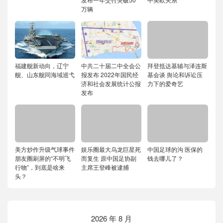
万辆
福建舰新动向，辽宁
中共二十届二中全会公
拜登抵达基辅与泽连斯
舰、山东舰同海域巡弋
报发布 2022年国民经
基会谈 舆论和诉讼压
济和社会发展统计公报
力下的爱奇艺
发布
美方炒作升级气球事件
娱乐圈最大乌龙巨星死
中国足球的沟 医保的
朋友圈刷屏的“不明飞
而复生 原中国足协副
钱去哪儿了？
行物”，到底是啥来
主席王登峰被逮捕
头？
2026 年 8 月