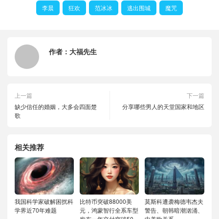
李晨
狂欢
范冰冰
逃出围城
魔咒
作者：
大福先生
上一篇
下一篇
缺少信任的婚姻，大多会四面楚
分享哪些男人的天堂国家和地区
歌
相关推荐
我国科学家破解困扰科
比特币突破88000美
莫斯科遭袭梅德韦杰夫
学界近70年难题
元，鸿蒙智行全系车型
警告、朝韩暗潮汹涌、
发布一年交付突破50
中美欧关系