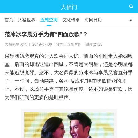
大福门

首页
大福世界
五维空间
文化传承
时间日历

范冰冰李晨分手为何“四面放歌”？
大福先生 发布于 2019-07-09
分类：
五维空间
阅读(2123)
娱乐圈婚恋观真的让人欢喜让人忧，前面的刚刚走入婚姻殿
堂，后面的却迅速逃出围城，不管是大明星，还是小明星都
未能逃脱魔咒。这不，大名鼎鼎的范冰冰与李晨又官宣分手
了，一时间，轰动网络，各种“反应包”挂在吃瓜群众的脸
上。不过，这场分手秀与其说是伤感，还不如说是狂欢，因
为我们听到的更多的是吐槽声。