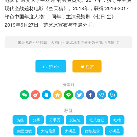
现代空战题材电影《空天猎》。2018年，获得“2016-2017
绿色中国年度人物” ；同年，主演悬疑剧《七日·生》 。
2019年6月27日，范冰冰宣布与李晨分手。
未经允许不得转载：
大福门
»
范冰冰李晨分手为何“四面放歌”？
赞 (
0
)
打赏


分享到









标签
伤感
分手
分手秀
反应包
吃瓜群众
吐槽
四面放歌
大名鼎鼎
大明星
婚姻殿堂
小明星