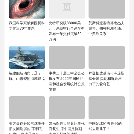
我国科学家破解困扰科
比特币突破88000美
莫斯科遭袭梅德韦杰夫
学界近70年难题
元，鸿蒙智行全系车型
警告、朝韩暗潮汹涌、
发布一年交付突破50
中美欧关系
万辆
福建舰新动向，辽宁
中共二十届二中全会公
拜登抵达基辅与泽连斯
舰、山东舰同海域巡弋
报发布 2022年国民经
基会谈 舆论和诉讼压
济和社会发展统计公报
力下的爱奇艺
发布
美方炒作升级气球事件
娱乐圈最大乌龙巨星死
中国足球的沟 医保的
朋友圈刷屏的“不明飞
而复生 原中国足协副
钱去哪儿了？
行物”，到底是啥来
主席王登峰被逮捕