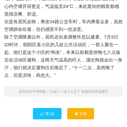
心内空调开得更足，气温低至24℃，来此逛街的顾客都感
觉很凉爽、舒适。
但是有居民反映，乘坐34路公交车时，车内乘客众多，虽然
空调拼命吹着，但仍感受不到一丝凉意。
除了空调降暑以外，居民还自发调整作息以避暑。7月3日
23时许，朝阳区某小区的几处公共活动区，一群人聚在一
起。他们是这个小区的“狗友”，本来以前都是傍晚七八点饭
后在活动区遛狗，这两天气温高的吓人，溜次狗就会出一身
汗，他们就决定遛狗往后推迟了，“十一二点，虽然晚了
点，但是凉快，风也大。”
未经允许不得转载：
大福门
»
进入七月了 全国开启高温模式
赞 (
0
)
打赏

