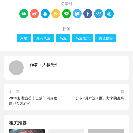
分享到









标签
局地
最高气温
高温
高温模式
黄色预警
作者：
大福先生
上一篇
下一篇
2019避暑旅游十佳城市 清凉度
分享7月财运四面八方来的生肖
夏迎八方游客
相关推荐