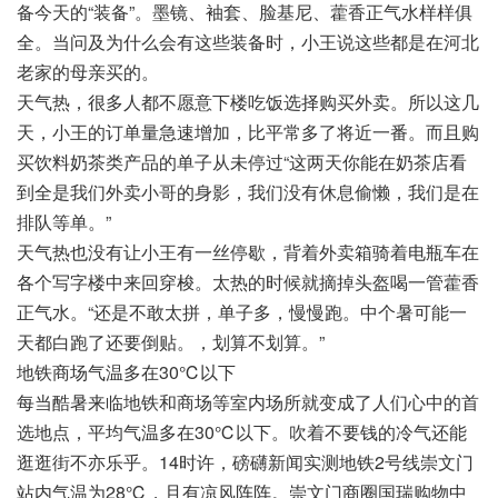
备今天的“装备”。墨镜、袖套、脸基尼、藿香正气水样样俱
全。当问及为什么会有这些装备时，小王说这些都是在河北
老家的母亲买的。
天气热，很多人都不愿意下楼吃饭选择购买外卖。所以这几
天，小王的订单量急速增加，比平常多了将近一番。而且购
买饮料奶茶类产品的单子从未停过“这两天你能在奶茶店看
到全是我们外卖小哥的身影，我们没有休息偷懒，我们是在
排队等单。”
天气热也没有让小王有一丝停歇，背着外卖箱骑着电瓶车在
各个写字楼中来回穿梭。太热的时候就摘掉头盔喝一管藿香
正气水。“还是不敢太拼，单子多，慢慢跑。中个暑可能一
天都白跑了还要倒贴。，划算不划算。”
地铁商场气温多在30℃以下
每当酷暑来临地铁和商场等室内场所就变成了人们心中的首
选地点，平均气温多在30℃以下。吹着不要钱的冷气还能
逛逛街不亦乐乎。14时许，磅礴新闻实测地铁2号线崇文门
站内气温为28℃，且有凉风阵阵。崇文门商圈国瑞购物中