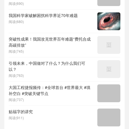
度求索）、人形机器人、苏超、票根经济、育
阅读(690)
儿补贴、科学素养、网络生态治理
我国科学家破解困扰科学界近70年难题
阅读(680)
突破性成果！我国攻克世界百年难题“费托合成
高碳排放”
阅读(745)
引领未来，中国做对了什么？为什么我们可
以？
阅读(763)
大国工程捷报频传：#全球首台 #世界最大 #填
补空白 #突破关键节点
阅读(737)
贴福字的讲究
阅读(911)