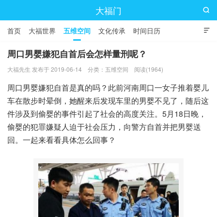
大福门

首页
大福世界
五维空间
文化传承
时间日历

周口男婴嫌犯自首后会怎样量刑呢？
大福先生 发布于 2019-06-14
分类：
五维空间
阅读(1964)
周口男婴嫌犯自首是真的吗？此前河南周口一女子推着婴儿
车在散步时晕倒，她醒来后发现车里的男婴不见了，随后这
件涉及到偷婴的事件引起了社会的高度关注。5月18日晚，
偷婴的犯罪嫌疑人迫于社会压力，向警方自首并把男婴送
回。一起来看看具体怎么回事？