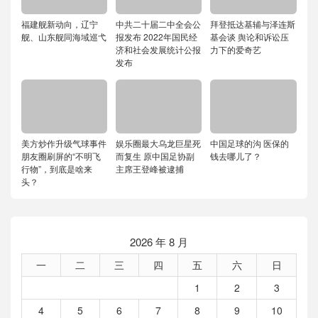
福建舰新动向，辽宁
中共二十届二中全会公
拜登抵达基辅与泽连斯
舰、山东舰同海域巡弋
报发布 2022年国民经
基会谈 舆论和诉讼压
济和社会发展统计公报
力下的爱奇艺
发布
美方炒作升级气球事件
娱乐圈最大乌龙巨星死
中国足球的沟 医保的
朋友圈刷屏的“不明飞
而复生 原中国足协副
钱去哪儿了？
行物”，到底是啥来
主席王登峰被逮捕
头？
2026 年 8 月
一
二
三
四
五
六
日
1
2
3
4
5
6
7
8
9
10