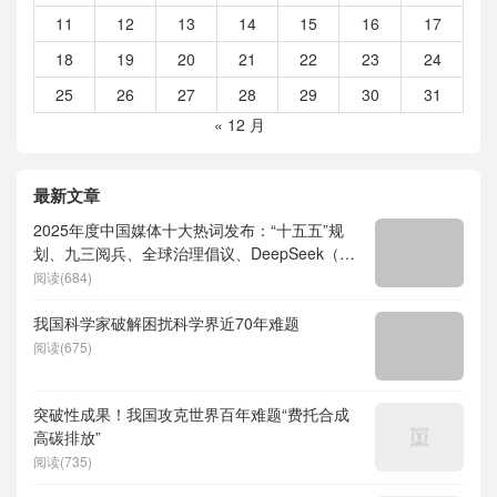
11
12
13
14
15
16
17
18
19
20
21
22
23
24
25
26
27
28
29
30
31
« 12 月
最新文章
2025年度中国媒体十大热词发布：“十五五”规
划、九三阅兵、全球治理倡议、DeepSeek（深
度求索）、人形机器人、苏超、票根经济、育
阅读(684)
儿补贴、科学素养、网络生态治理
我国科学家破解困扰科学界近70年难题
阅读(675)
突破性成果！我国攻克世界百年难题“费托合成
高碳排放”
阅读(735)