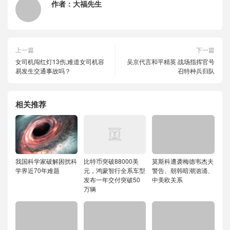
作者：
大福先生
上一篇
下一篇
女司机闯红灯13伤,难道女司机容
吴京代言和平精英 战场指挥官号
易发生交通事故吗？
召特种兵归队
相关推荐
我国科学家破解困扰科
比特币突破88000美
莫斯科遭袭梅德韦杰夫
学界近70年难题
元，鸿蒙智行全系车型
警告、朝韩暗潮汹涌、
发布一年交付突破50
中美欧关系
万辆