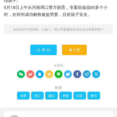
找孩子。
5月19日上午从河南周口警方获悉，专案组奋战60多个小
时，在郑州成功解救被盗男婴，目前孩子安全。
未经允许不得转载：
大福门
»
周口男婴嫌犯自首后会怎样量刑呢？
赞 (
0
)
打赏


分享到









标签
偷婴
周口
嫌犯
男婴
自首
量刑