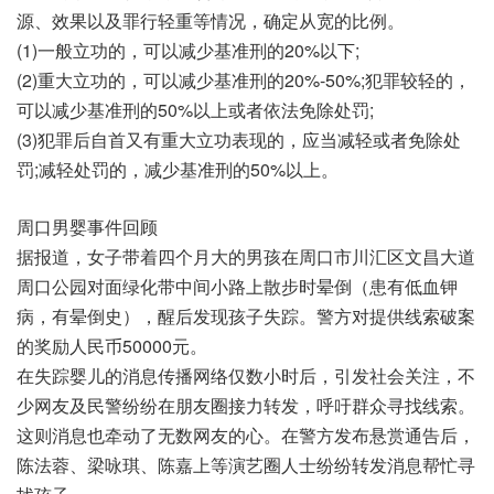
源、效果以及罪行轻重等情况，确定从宽的比例。
(1)一般立功的，可以减少基准刑的20%以下;
(2)重大立功的，可以减少基准刑的20%-50%;犯罪较轻的，
可以减少基准刑的50%以上或者依法免除处罚;
(3)犯罪后自首又有重大立功表现的，应当减轻或者免除处
罚;减轻处罚的，减少基准刑的50%以上。
周口男婴事件回顾
据报道，女子带着四个月大的男孩在周口市川汇区文昌大道
周口公园对面绿化带中间小路上散步时晕倒（患有低血钾
病，有晕倒史），醒后发现孩子失踪。警方对提供线索破案
的奖励人民币50000元。
在失踪婴儿的消息传播网络仅数小时后，引发社会关注，不
少网友及民警纷纷在朋友圈接力转发，呼吁群众寻找线索。
这则消息也牵动了无数网友的心。在警方发布悬赏通告后，
陈法蓉、梁咏琪、陈嘉上等演艺圈人士纷纷转发消息帮忙寻