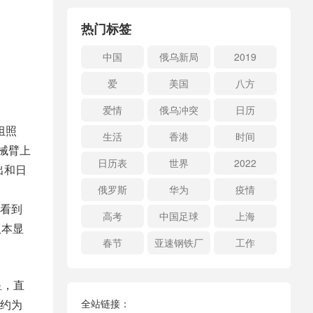
热门标签
中国
俄乌新局
2019
爱
美国
八方
爱情
俄乌冲突
日历
组照
生活
香港
时间
机械臂上
日历表
世界
2022
出和日
俄罗斯
华为
疫情
看到
高考
中国足球
上海
版本显
春节
亚速钢铁厂
工作
星，直
周约为
全站链接：