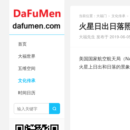
当前位置：
大福门
文化传承
>
>
火星日出日落照
大福先生 发布于 2019-06-0
首页
大福世界
美国国家航空航天局（N
火星上日出和日落的景象
五维空间
文化传承
时间日历
