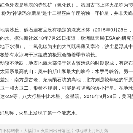
红色外表是地表的赤铁矿（氧化铁）。我国古书上将火星称为“
）称为“神话玛尔斯星”是十二星座白羊座的独一守护星，并非天
地表沙丘、砾石遍布且没有稳定的液态水体（2015年9月28日
水。据法新社2018年7月25日报道，欧洲航天局(ESA)的研究
地下水湖）。二氧化碳为主的大气既稀薄又寒冷，沙尘悬浮其中
极皆有水冰与干冰组成的极冠会随着季节消长。
动较不活跃，地表地貌大部份于远古较活跃的时期形成，有密布
太阳系最高的山：奥林帕斯山和最大的峡谷：水手号峡谷。另一
差别：南方是古老、充满陨石坑的高地，北方则是较年轻的平原
卫一和火卫二，形状不规则，可能是被隔离的矮小行星。在地球
-2.9等，八大行星中比木星、金星暗。2015年9月28日，美国
新社消息称，火星上发现了第一个液态水。
许不得转载：
大福门
»
火星日出日落照片 似地球上月出月落