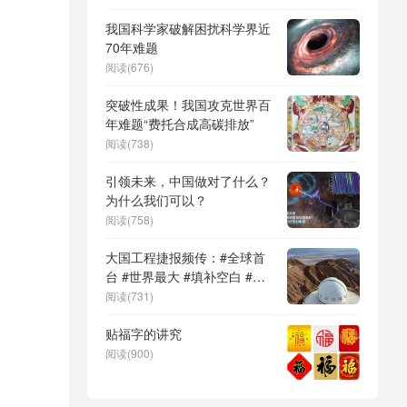
DeepSeek（深度求索）、人
形机器人、苏超、票根经济、
我国科学家破解困扰科学界近
育儿补贴、科学素养、网络生
70年难题
态治理
阅读(676)
突破性成果！我国攻克世界百
年难题“费托合成高碳排放”
阅读(738)
引领未来，中国做对了什么？
为什么我们可以？
阅读(758)
大国工程捷报频传：#全球首
台 #世界最大 #填补空白 #突
破关键节点
阅读(731)
贴福字的讲究
阅读(900)