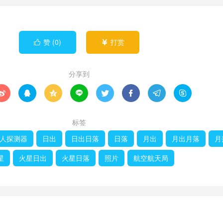
赞 (
0
)
打赏


分享到








标签
人探测器
日出
日出日落
日落
月出
月出月落
月
星
火星日出
火星日落
照片
航空航天局