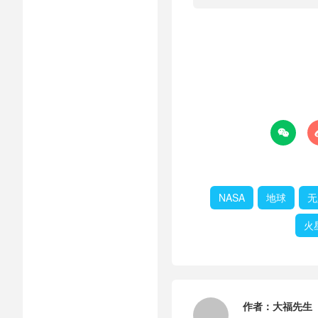

NASA
地球
无
火
作者：
大福先生