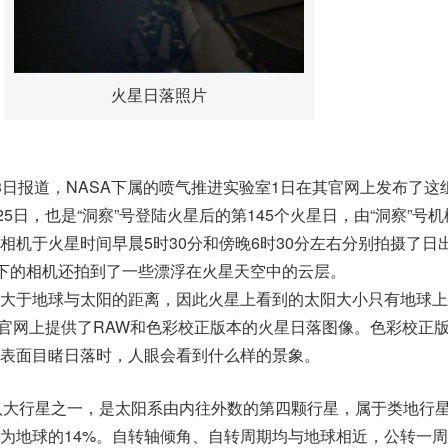
火星日落照片
3日报道，NASA下属的喷气推进实验室1日在其官网上发布了这
25日，也是“洞察”号登陆火星后的第145个火星日，由“洞察”号
相机于火星时间早晨5时30分和傍晚6时30分左右分别拍摄了日
板下的相机还拍到了一些漂浮在火星天空中的云层。
大于地球与太阳的距离，因此火星上看到的太阳大小只有地球上
在官网上提供了RAW和色彩校正版本的火星日落图像。色彩校正
表面目睹日落时，人眼会看到什么样的景象。
系八大行星之一，是太阳系由内往外数的第四颗行星，属于类地行
量为地球的14%。自转轴倾角、自转周期均与地球相近，公转一