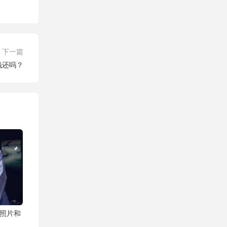
下一篇
钱还吗？
光 照片和