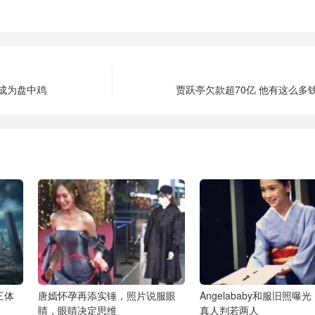
点成为盘中鸡
贾跃亭欠款超70亿 他有这么多
三体
唐嫣怀孕再添实锤，照片说服眼
Angelababy和服旧照曝
睛，眼睛决定思维
真人判若两人