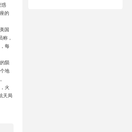
荧惑
蝎座的
，美国
员称，
，每
的陨
个地
。
，火
航天局