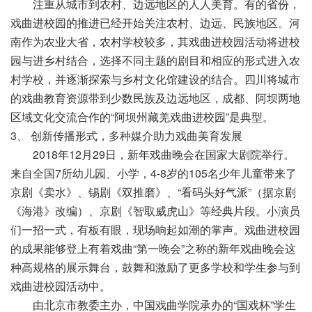
注重从城市到农村、边远地区的人人美育。有的省份，
戏曲进校园的推进已经开始关注农村、边远、民族地区。河
南作为农业大省，农村学校较多，其戏曲进校园活动将进校
园与进乡村结合，选择不同主题的剧目和相应的形式进入农
村学校，并逐渐探索与乡村文化馆建设的结合。四川将城市
的戏曲教育资源带到少数民族及边远地区，成都、阿坝两地
区域文化交流合作的“阿坝州藏羌戏曲进校园”是典型。
3、 创新传播形式，多种媒介助力戏曲美育发展
2018年12月29日，新年戏曲晚会在国家大剧院举行。
来自全国7所幼儿园、小学，4-8岁的105名少年儿童带来了
京剧《卖水》、锡剧《双推磨》、“看码头好气派”（据京剧
《海港》改编）、京剧《智取威虎山》等经典片段。小演员
们一招一式，有板有眼，现场响起如潮的掌声。戏曲进校园
的成果能够登上有着戏曲“第一晚会”之称的新年戏曲晚会这
种高规格的展示舞台，鼓舞和激励了更多学校和学生参与到
戏曲进校园活动中。
由北京市教委主办，中国戏曲学院承办的“国戏杯”学生