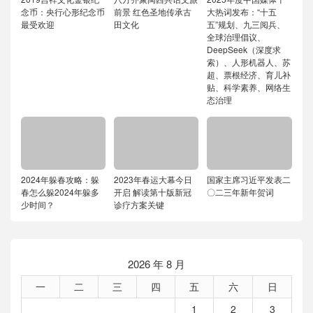
念币：央行心形纪念币
前景 红色圣地传承古
大热词发布：“十五
最受欢迎
田文化
五”规划、九三阅兵、
全球治理倡议、
DeepSeek（深度求
索）、人形机器人、苏
超、票根经济、育儿补
贴、科学素养、网络生
态治理
2024年躲春攻略：躲
2023年春运大幕今日
国家主席习近平发表二
春怎么躲2024年躲多
开启 解读第十版新冠
〇二三年新年贺词
少时间？
诊疗方案关键
2026 年 8 月
一
二
三
四
五
六
日
1
2
3