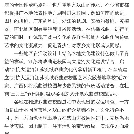
表的全国性成熟剧种，也注重地方戏曲的传承。不少省市都
积极推广本地代表性地方剧种进入校园，例如河南的豫剧、
四川的川剧、广东的粤剧、浙江的越剧、安徽的徽剧、黄梅
戏、西北地区则有秦腔等进校园活动。在传播戏曲、进行美
育的同时，也体现了戏曲文化的多样性和地方戏曲作为传统
艺术的文化凝聚力，促进青少年对家乡文化形成认同感。
一些地区在活动设计上结合本地文化建设特色做出了有
益的尝试。江苏将戏曲进校园与大运河文化建设结合，启
动“京杭大运河江苏流域戏曲文化传承创新工程”，在全省建
立“京杭大运河江苏流域戏曲进校园艺术实践基地学校”近70
家。广西则将戏曲进校园与少数民族的节庆活动结合，在壮
族“三月三”节日期间组织各地深入开展戏曲进校园活动。
各地在推进戏曲进校园过程中表现出的定位特色，一方
面是由于不同省市地区戏曲的群众基础不同、文化特色不
同，另一方面也体现出地方在戏曲进校园推进中，立足当地
生活实践，因地制宜，注重活动的带动效应，实现多方面发
展。