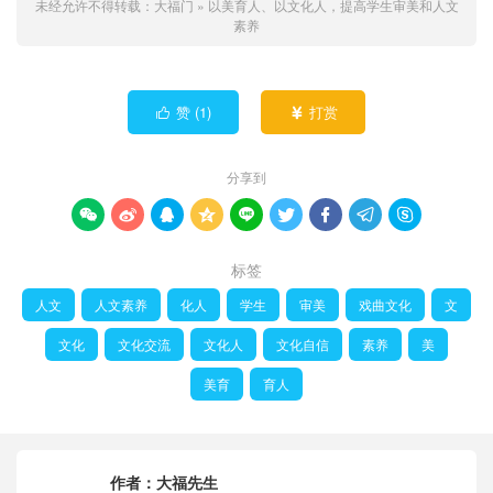
未经允许不得转载：
大福门
»
以美育人、以文化人，提高学生审美和人文
素养
赞 (
1
)
打赏


分享到









标签
人文
人文素养
化人
学生
审美
戏曲文化
文
文化
文化交流
文化人
文化自信
素养
美
美育
育人
作者：
大福先生