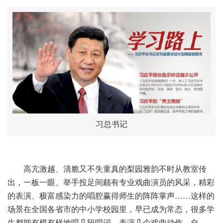
习总书记
高亢激越、清脆又不失童真的梨园雅韵不时从教室传
出，一板一眼、举手投足间颇有专业戏曲演员的风采，精彩
的表演、极富感染力的唱腔赢得师生的阵阵掌声……这样的
场景在全国各省市的中小学校园里，早已成为常态，很多学
生都能有模有样地唱几段唱词、表演几个戏曲动作。自