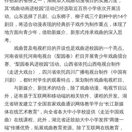
作创新的省份之一，湖南加大戏曲动漫项目的实施力度，
其“戏曲动画进校园”活动已经选取近百所小学依次开展活
动。山东选择了吕剧、山东梆子、柳子戏三个剧种中的14个
剧目，将适合动漫表现的经典折子戏作为制作重点，体现了
地方面向青少年，借助新媒介、新形式传承戏曲的深入思
考。
戏曲普及电视栏目的开设也是戏曲进校园的一个亮点。
河南省依托河南电视台《梨园春》栏目开展青少年戏曲擂台
赛、“梨园春风进校园”活动。山西省依托山西电视台制作
《走进大戏台》，四川省依托四川广播电视台制作《中国有
川剧》，都针对学生的观看特点，策划制作戏曲电视栏目。
与新媒介、新技术的结合，除了戏曲动漫、电视节目以
外，还有基于互联网和移动端的相关软件、课程的开发。湖
北省研发建立了全国首家戏曲通识网络教学平台“长江新媒
体在线艺术教育”，向全省各大中小学校提供《走近中国戏
曲》在线课程。此外，湖北省还鼓励大中小学发挥“两微一
端”传播优势，拓展戏曲教育资源。除了互联网在线教育，