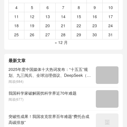
4
5
6
7
8
9
10
11
12
13
14
15
16
17
18
19
20
21
22
23
24
25
26
27
28
29
30
31
« 12 月
最新文章
2025年度中国媒体十大热词发布：“十五五”规
划、九三阅兵、全球治理倡议、DeepSeek（深
度求索）、人形机器人、苏超、票根经济、育
阅读(684)
儿补贴、科学素养、网络生态治理
我国科学家破解困扰科学界近70年难题
阅读(677)
突破性成果！我国攻克世界百年难题“费托合成
高碳排放”