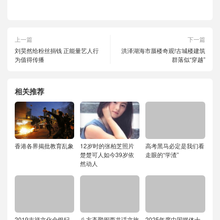
上一篇
下一篇
刘昊然给粉丝捐钱 正能量艺人行
洪泽湖海市蜃楼奇观!古城楼建筑
为值得传播
群落似“穿越”
相关推荐
香港各界揭批教育乱象
12岁时的张柏芝照片
高考黑马必定是我们看
楚楚可人如今39岁依
走眼的“学渣”
然动人
2019吉祥文化金银纪
八方齐聚闽西共话文旅
2025年度中国媒体十