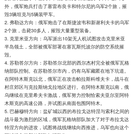
外，俄军炮兵打击了塞雷布良卡和特尔尼的乌军2个旅，摧
毁3辆坦克与5辆装甲车。
2. 弗勒达方向：俄军炮击了在斯捷波韦和新谢利夫卡的乌军
2个旅，击毙30多人，摧毁大量重型装备。
3. 克里米亚方向：乌军派出10架无人机试图攻击克里米亚
半岛领土，全部被俄军部署在塞瓦斯托波尔的防空系统摧
毁。
4. 苏勒答尔方向：苏勒答尔北部的西尔杰村完全被俄军瓦格
纳部队控制。在苏勒答尔市内，仍有乌军藏匿在地下坑道。
在阿特木斯克以北，俄军正在攻击帕拉斯科维夫卡，战斗在
村庄郊区与克拉斯纳戈拉地区进行。在阿特木斯克以南，俄
乌继续在克里希夫卡激战，俄军努力控制恰索夫亚尔至阿特
木斯克的高速公路，并试图从南面包围阿特木。
5. 巴赫穆特方向：盐矿城以西的布拉戈达特涅与索利之间的
战斗最为激烈的区域，俄军瓦格纳部队加大了对于布拉戈达
特涅方向的进攻，试图将战线继续向西推进，乌军也向这个