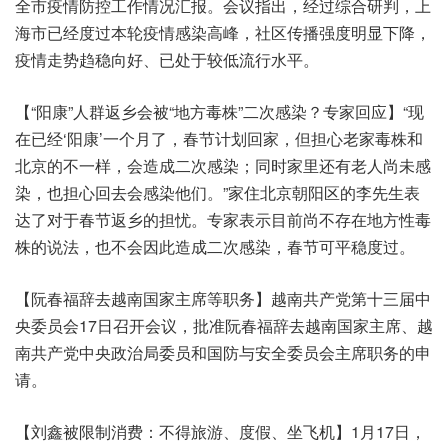
全市疫情防控工作情况汇报。会议指出，经过综合研判，上
海市已经度过本轮疫情感染高峰，社区传播强度明显下降，
疫情走势趋稳向好、已处于较低流行水平。
【“阳康”人群返乡会被“地方毒株”二次感染？专家回应】“现
在已经‘阳康’一个月了，春节计划回家，但担心老家毒株和
北京的不一样，会造成二次感染；同时家里还有老人尚未感
染，也担心回去会感染他们。”家住北京朝阳区的李先生表
达了对于春节返乡的担忧。专家表示目前尚不存在地方性毒
株的说法，也不会因此造成二次感染，春节可平稳度过。
【阮春福辞去越南国家主席等职务】越南共产党第十三届中
央委员会17日召开会议，批准阮春福辞去越南国家主席、越
南共产党中央政治局委员和国防与安全委员会主席职务的申
请。
【刘鑫被限制消费：不得旅游、度假、坐飞机】1月17日，