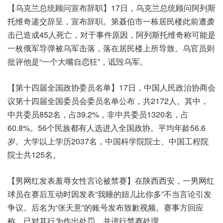
【乌克兰总统顾问宣布辞职】17日，乌克兰总统顾问阿列斯
托维奇递交辞呈，宣布辞职。第聂伯市一栋居民楼此前遭袭
击已造成45人死亡，对于事件原因，阿列斯托维奇称可能是
一枚俄军导弹被乌军击落，落在居民楼上所导致。乌官员则
批评他是“一个大嘴自恋狂”，诋毁乌军。
【第十四届全国政协委员名单】17日，中国人民政治协商会
议第十四届全国委员会委员名单公布，共2172人。其中，
中共委员852名，占39.2%，非中共委员1320名，占
60.8%。56个民族都有人选进入全国政协。平均年龄56.6
岁。大学以上学历2037名，中国科学院院士、中国工程院
院士共125名。
【男网红发表羞辱女性言论被禁赛】在陕西西安，一男网红
球员在赛后互动时因发表“我睡的妞儿比你多”不当言论引发
争议。后名为“张天意”的账号发布致歉视频。赛事方回应
称，已对其行为作出处罚，并进行禁赛处理。