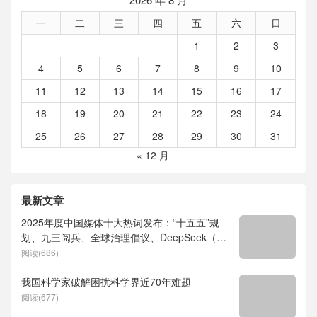
一
二
三
四
五
六
日
1
2
3
4
5
6
7
8
9
10
11
12
13
14
15
16
17
18
19
20
21
22
23
24
25
26
27
28
29
30
31
« 12 月
最新文章
2025年度中国媒体十大热词发布：“十五五”规
划、九三阅兵、全球治理倡议、DeepSeek（深
度求索）、人形机器人、苏超、票根经济、育
阅读(686)
儿补贴、科学素养、网络生态治理
我国科学家破解困扰科学界近70年难题
阅读(677)