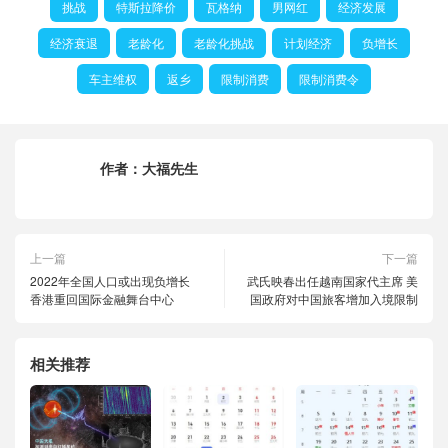
挑战
特斯拉降价
瓦格纳
男网红
经济发展
经济衰退
老龄化
老龄化挑战
计划经济
负增长
车主维权
返乡
限制消费
限制消费令
作者：
大福先生
上一篇
下一篇
2022年全国人口或出现负增长
武氏映春出任越南国家代主席 美
香港重回国际金融舞台中心
国政府对中国旅客增加入境限制
相关推荐