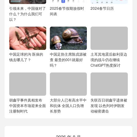
引领未来，中国做对了
2025春节假期放假时
2024春节日历
什么？为什么我们可
间表
以？
中国足球的沟 医保的
中国足协主席陈戌源被
土耳其地震后叙利亚边
钱去哪儿了？
查 最贵的001就最好
境的战斗仍在继续
吗？
ChatGPT热度探讨
胡鑫宇事件真相发布
大部分人已有高水平中
失联百日胡鑫宇遗体被
中国资本市场迎来全面
和抗体 全国人口负增
发现 以色列对伊朗发
注册制时代
长形势
动秘密袭击
2026 年 8 月