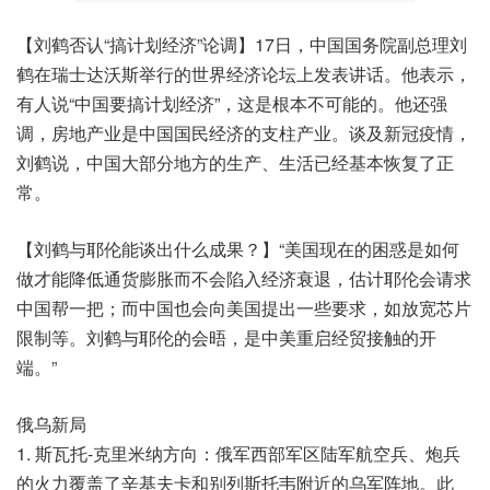
【刘鹤否认“搞计划经济”论调】17日，中国国务院副总理刘
鹤在瑞士达沃斯举行的世界经济论坛上发表讲话。他表示，
有人说“中国要搞计划经济”，这是根本不可能的。他还强
调，房地产业是中国国民经济的支柱产业。谈及新冠疫情，
刘鹤说，中国大部分地方的生产、生活已经基本恢复了正
常。
【刘鹤与耶伦能谈出什么成果？】“美国现在的困惑是如何
做才能降低通货膨胀而不会陷入经济衰退，估计耶伦会请求
中国帮一把；而中国也会向美国提出一些要求，如放宽芯片
限制等。刘鹤与耶伦的会晤，是中美重启经贸接触的开
端。”
俄乌新局
1. 斯瓦托-克里米纳方向：俄军西部军区陆军航空兵、炮兵
的火力覆盖了辛基夫卡和别列斯托韦附近的乌军阵地。此