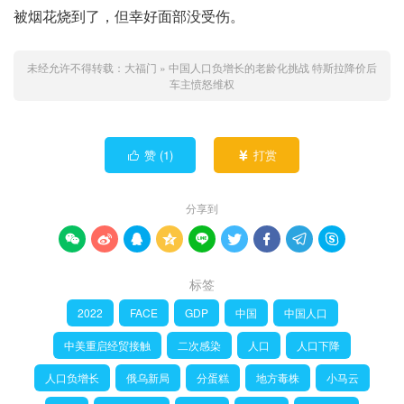
被烟花烧到了，但幸好面部没受伤。
未经允许不得转载：
大福门
»
中国人口负增长的老龄化挑战 特斯拉降价后
车主愤怒维权
赞 (
1
)
打赏


分享到









标签
2022
FACE
GDP
中国
中国人口
中美重启经贸接触
二次感染
人口
人口下降
人口负增长
俄乌新局
分蛋糕
地方毒株
小马云