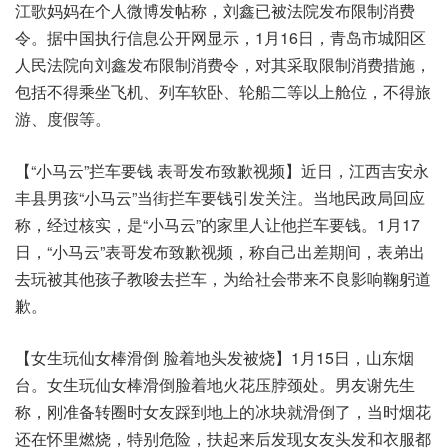
江歌妈妈在个人微博发帖称，刘鑫已被法院发布限制消费
令。据中国执行信息公开网显示，1月16日，青岛市城阳区
人民法院向刘鑫发布限制消费令，对其采取限制消费措施，
包括不得乘坐飞机、列车软卧、轮船二等以上舱位，不得旅
游、度假等。
【“小马云”拦车要钱 表哥发布致歉视频】近日，江西吉安永
丰县男孩“小马云”当街拦车要钱引发关注。当地民政局回应
称，经过核实，是“小马云”的家里人让他拦车要钱。1月17
日，“小马云”表哥发布致歉视频，称自己出差期间，表弟出
去玩被其他孩子教唆去拦车，为给社会带来不良影响鞠躬道
歉。
【女生玩仙女棒滑倒 脸着地头发被烧】1月15日，山东烟
台。女生玩仙女棒滑倒脸着地火花压脖颈处。男友谢先生
称，刚准备转圈时女友踩到地上的冰块就滑倒了，当时烟花
还在怀里燃烧，特别危险，扶起来后发现女友头发和衣服都