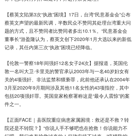
【蔡英文陷第3次“执政”困境】17日，台湾“民意基金会”公布
蔡英文声望的最新民调，半数民众不赞同其处理台湾重大问
题的方式，且不赞同者比赞同者多出10.1％。“民意基金会
董事长”游盈隆认为，蔡英文创下2020年1月大选以来的新低
记录，其任内第三次“执政”困境已经降临。
【伦敦一警察18年间强奸12名女子24次】据报道，英国伦
敦一名叫大卫·卡里克的警官承认2003年与一名40岁妇女有
关的4项强奸、非法监禁和猥亵罪，此前他还承认在2004年
3月至2020年9月期间涉及其他11名女性的43项指控，其中
包括20项强奸罪。英国皇家检察署称这是“最令人震惊”的案
件之一。
【正面FACE｜县医院重症病患家属困境：救还是不救？转
院还是不转院？】“你说人手不够吧也在抢救！你说能力不