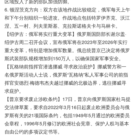
区域投入了新的部队加强防御。
6. 顿涅茨克方向：双方在该地作战比较稳定，俄军每天上午
和下午分别组织一轮进攻。作战地点包括特罗伊齐克、沃江
涅、五一村、列夫里斯基、克拉斯诺格夫卡与马林卡。
【绍伊古：俄军将实行重大变革】俄罗斯国防部长谢尔盖·
绍伊古周二召开会议，宣布俄军将在2023年至2026年实行
重大变革，特别是增加俄军数量。俄总统普京已决定将俄罗
斯武装部队规模增加到150万人，以确保国家军事安全。
【瓦格纳前指挥官潜逃挪威 寻求政治庇护】挪威警方和一
名俄罗斯活动人士说，俄罗斯“瓦格纳”私人军事公司的前指
挥官安德烈·梅德韦杰夫越过挪威的北极边界，逃往挪威寻
求庇护。
【普京要求废止涉欧条约】17日，普京向俄罗斯国家杜马提
交法律草案，要求自2022年3月16日起废止欧洲委员会与俄
罗斯有关的21项国际条约，包括1949年5月通过的欧洲委员
会章程，1996年5月修订的欧洲社会宪章、保护人权与基本
自由公约的多项议定书等。