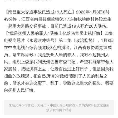
【南昌重大交通事故已造成19人死亡】2023年1月8日0时
49分许，江西省南昌县幽兰镇S517连接线桃岭村路段发生
一起重大道路交通事故，目前已造成19人死亡20人受伤。
【“我是抚州人民的罪人” 受贿上亿落马官员出镜忏悔】四集
电视专题片《永远吹冲锋号》第二集《政治监督》，1月8日
在中央电视台综合频道晚8点档播出。江西省政协原党组成
员、副主席肖毅：我是抚州人民的罪人，我对不起抚州人
民。组织上委派我到抚州去当市委书记，希望我能够带领大
家脱贫，把经济搞上去，让老百姓过上好日子，但是因为我
扭曲的政绩观，把自己所谓的“政绩”摆到了人民的利益之
前，所以才会这么蛮干、乱干，导致这么重大的损失。我要
向抚州人民忏悔。
未经允许不得转载：
大福门
»
中国阳后出现肺炎人群约为8% 张文宏最新
演讲发出两个呼吁