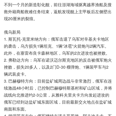
不到一个月的新造彰化舰，前往澎湖海域驱离越界渔船及搜
救外籍商船救难任务结束，返航发现舰上主甲板后左侧壁出
现20厘米的裂痕。
俄乌新局
1. 斯瓦托-克里米纳方向：俄军击退了乌军对辛基夫卡地区
的袭击，乌方损失1辆坦克、1辆“冰雹”火箭炮与2辆汽车。
此外，在塞雷布良卡森林地区，乌军的2次进攻也被挫败。
2. 弗勒达方向：乌军在诺沃迈尔斯克地区的反击被俄军炮火
挫败，损失20多人，以及2门D-30 榴弹炮、1辆装甲车与2
辆武装皮卡。
3. 巴赫穆特方向：目前盐矿城周边战斗非常激烈，俄军在连
续激战48小时后，已控制巴赫穆特斯基村和矿山区域，并将
战线向北推进约2-3公里，从雅科夫里夫卡方向发起进攻的
俄军已经到达盐矿城东面区域，目前最新交火地点在盐矿城
南面和东面。
4. 顿涅茨克方向：俄军继续在诺夫哥罗德、阿夫迪夫卡、五