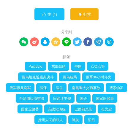
赞 (
1
)
打赏


分享到









标签
Paxlovid
东部战区
中国
乙类乙管
俄乌坦克近距离决斗
俄乌新局
俄军36小时停火
俄军报复乌军
医保
医生
南昌重大交通事故
博索纳罗
台岛周边海空域
回购辽宁舰
国会
国家医保局
国家卫健委
实战化演练
巴西前总统
张文宏
抚州人民的罪人
肺炎
阳后