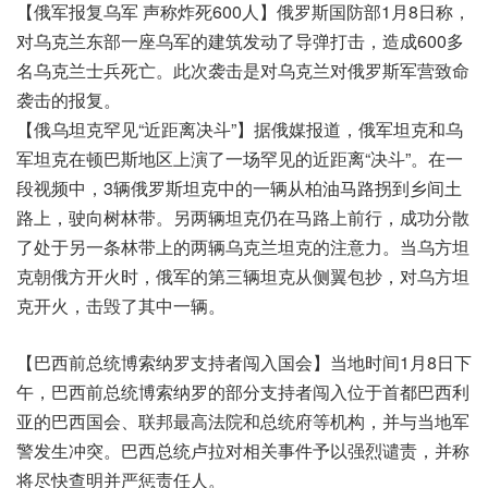
【俄军报复乌军 声称炸死600人】俄罗斯国防部1月8日称，
对乌克兰东部一座乌军的建筑发动了导弹打击，造成600多
名乌克兰士兵死亡。此次袭击是对乌克兰对俄罗斯军营致命
袭击的报复。
【俄乌坦克罕见“近距离决斗”】据俄媒报道，俄军坦克和乌
军坦克在顿巴斯地区上演了一场罕见的近距离“决斗”。在一
段视频中，3辆俄罗斯坦克中的一辆从柏油马路拐到乡间土
路上，驶向树林带。另两辆坦克仍在马路上前行，成功分散
了处于另一条林带上的两辆乌克兰坦克的注意力。当乌方坦
克朝俄方开火时，俄军的第三辆坦克从侧翼包抄，对乌方坦
克开火，击毁了其中一辆。
【巴西前总统博索纳罗支持者闯入国会】当地时间1月8日下
午，巴西前总统博索纳罗的部分支持者闯入位于首都巴西利
亚的巴西国会、联邦最高法院和总统府等机构，并与当地军
警发生冲突。巴西总统卢拉对相关事件予以强烈谴责，并称
将尽快查明并严惩责任人。