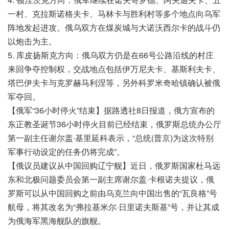
一村、克拉斯诺格夫卡、马林卡与胜利村等多个地点向乌军
阵地发起进攻。俄乌双方在煤炭城与大诺沃西尔卡的战斗仍
以炮击为主。
5. 库皮扬斯克方向：俄乌双方仍是在66号公路沿线的村庄
来回争夺控制权，交战地点包括伊万尼夫卡、基斯利夫卡、
塔巴伊夫卡与克罗赫马利涅等，另外科罗米奇哈镇确认被俄
军夺回。
【俄军“36小时停火”结束】据路透社8日报道，俄方宣布的
东正教圣诞节36小时停火目前已经结束，俄罗斯总统办公厅
第一副主任谢尔盖·基里延科表示，“总统(普京)为这次特别
军事行动设定的任务仍将完成”。
【俄议员建议从中国回购辽宁舰】近日，俄罗斯国家杜马远
东和北极问题委员会第一副主席谢尔盖·卡根诺夫提议，俄
罗斯可以从中国回购之前由乌克兰向中国出售的“瓦良格”号
航母，将其改名为“弗拉基米尔·日里诺夫斯基”号，并让其成
为俄海军黑海舰队的旗舰。