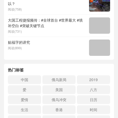
以？
阅读(758)
大国工程捷报频传：#全球首台 #世界最大 #填
补空白 #突破关键节点
阅读(731)
贴福字的讲究
阅读(899)
热门标签
中国
俄乌新局
2019
爱
美国
八方
爱情
俄乌冲突
日历
生活
香港
时间