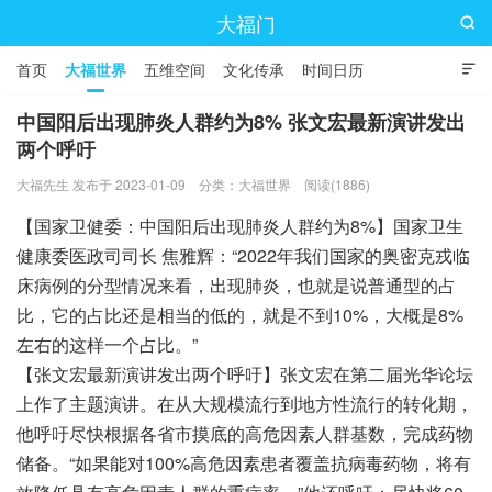
大福门

首页
大福世界
五维空间
文化传承
时间日历

中国阳后出现肺炎人群约为8% 张文宏最新演讲发出
两个呼吁
大福先生 发布于 2023-01-09
分类：
大福世界
阅读(1886)
【国家卫健委：中国阳后出现肺炎人群约为8%】国家卫生
健康委医政司司长 焦雅辉：“2022年我们国家的奥密克戎临
床病例的分型情况来看，出现肺炎，也就是说普通型的占
比，它的占比还是相当的低的，就是不到10%，大概是8%
左右的这样一个占比。”
【张文宏最新演讲发出两个呼吁】张文宏在第二届光华论坛
上作了主题演讲。在从大规模流行到地方性流行的转化期，
他呼吁尽快根据各省市摸底的高危因素人群基数，完成药物
储备。“如果能对100%高危因素患者覆盖抗病毒药物，将有