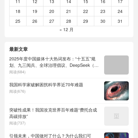
11
12
13
14
15
16
17
18
19
20
21
22
23
24
25
26
27
28
29
30
31
« 12 月
最新文章
2025年度中国媒体十大热词发布：“十五五”规
划、九三阅兵、全球治理倡议、DeepSeek（深
度求索）、人形机器人、苏超、票根经济、育
阅读(684)
儿补贴、科学素养、网络生态治理
我国科学家破解困扰科学界近70年难题
阅读(676)
突破性成果！我国攻克世界百年难题“费托合成
高碳排放”
阅读(737)
引领未来，中国做对了什么？为什么我们可