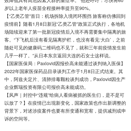
效降低具有高危因素人群的重症率。”他还呼吁：尽快将60
岁以上老年人疫苗全程接种率提升至90%。
【“乙类乙管”首日：机场拆除入境闭环围挡 旅客称仿佛回到
疫情前】随着1月8日新冠“乙类乙管”政策正式执行，各地机
场陆续迎来了第一批新冠疫情后入境不再需要集中隔离的旅
客。“下飞机后没有看见隔离护栏，也没有看见‘大白’，之前
随处可见的健康码二维码也不见了，就和三年前疫情发生前
几乎一样了。”从日本东京返回大连的石女士这样说。
【国家医保局：Paxlovid因报价高未能通过谈判纳入医保】
2022年国家医保药品目录谈判工作于1月8日正式结束。其
中，阿兹夫定片、清肺排毒颗粒谈判成功，Paxlovid因生产
企业辉瑞投资有限公司报价高未能成功。
【风声｜封控中“违规”给病人看病被抓的医生们，是不是可
以放了？】在疫情已出现新变化，国家政策也作出新调整的
背景下，对述涉疫案件也要有所变通和宽宥，提供减刑或申
诉的空间等。