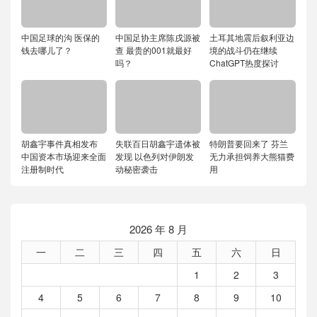
中国足球的沟 医保的
中国足协主席陈戌源被
土耳其地震后叙利亚边
钱去哪儿了？
查 最贵的001就最好
境的战斗仍在继续
吗？
ChatGPT热度探讨
胡鑫宇事件真相发布
失联百日胡鑫宇遗体被
特朗普要回来了 芬兰
中国资本市场迎来全面
发现 以色列对伊朗发
无力承担饲养大熊猫费
注册制时代
动秘密袭击
用
2026 年 8 月
一
二
三
四
五
六
日
1
2
3
4
5
6
7
8
9
10