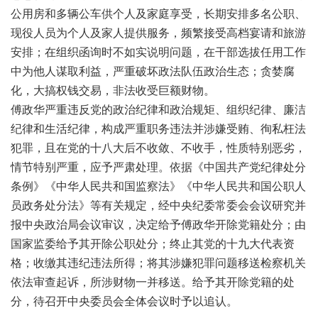
公用房和多辆公车供个人及家庭享受，长期安排多名公职、
现役人员为个人及家人提供服务，频繁接受高档宴请和旅游
安排；在组织函询时不如实说明问题，在干部选拔任用工作
中为他人谋取利益，严重破坏政法队伍政治生态；贪婪腐
化，大搞权钱交易，非法收受巨额财物。
傅政华严重违反党的政治纪律和政治规矩、组织纪律、廉洁
纪律和生活纪律，构成严重职务违法并涉嫌受贿、徇私枉法
犯罪，且在党的十八大后不收敛、不收手，性质特别恶劣，
情节特别严重，应予严肃处理。依据《中国共产党纪律处分
条例》《中华人民共和国监察法》《中华人民共和国公职人
员政务处分法》等有关规定，经中央纪委常委会会议研究并
报中央政治局会议审议，决定给予傅政华开除党籍处分；由
国家监委给予其开除公职处分；终止其党的十九大代表资
格；收缴其违纪违法所得；将其涉嫌犯罪问题移送检察机关
依法审查起诉，所涉财物一并移送。给予其开除党籍的处
分，待召开中央委员会全体会议时予以追认。