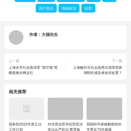
四个意识
徇私枉法
犯罪
作者：
大福先生
上一篇
下一篇
上海全市社会面清零 “国字脸”黑
上海解封后社会面再出现零星新
帽悬猴全网走红
增阳性感染者如何处置？
相关推荐
国务院2022年度立法
对涉黑涉恶等犯罪坚决
我国科学家破解困扰科
工作计划
依法从严惩治 教育板
学界近70年难题