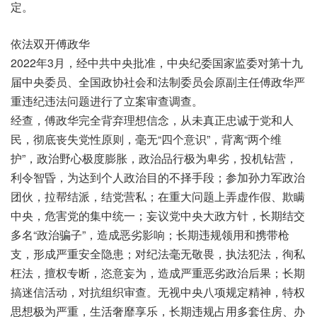
定。
依法双开傅政华
2022年3月，经中共中央批准，中央纪委国家监委对第十九
届中央委员、全国政协社会和法制委员会原副主任傅政华严
重违纪违法问题进行了立案审查调查。
经查，傅政华完全背弃理想信念，从未真正忠诚于党和人
民，彻底丧失党性原则，毫无“四个意识”，背离“两个维
护”，政治野心极度膨胀，政治品行极为卑劣，投机钻营，
利令智昏，为达到个人政治目的不择手段；参加孙力军政治
团伙，拉帮结派，结党营私；在重大问题上弄虚作假、欺瞒
中央，危害党的集中统一；妄议党中央大政方针，长期结交
多名“政治骗子”，造成恶劣影响；长期违规领用和携带枪
支，形成严重安全隐患；对纪法毫无敬畏，执法犯法，徇私
枉法，擅权专断，恣意妄为，造成严重恶劣政治后果；长期
搞迷信活动，对抗组织审查。无视中央八项规定精神，特权
思想极为严重，生活奢靡享乐，长期违规占用多套住房、办