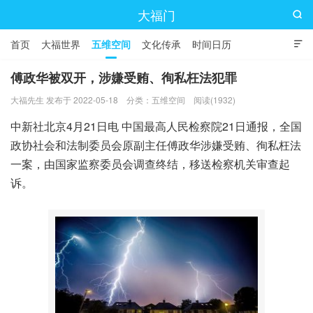
大福门

首页
大福世界
五维空间
文化传承
时间日历

傅政华被双开，涉嫌受贿、徇私枉法犯罪
大福先生 发布于 2022-05-18
分类：
五维空间
阅读(1932)
中新社北京4月21日电 中国最高人民检察院21日通报，全国
政协社会和法制委员会原副主任傅政华涉嫌受贿、徇私枉法
一案，由国家监察委员会调查终结，移送检察机关审查起
诉。