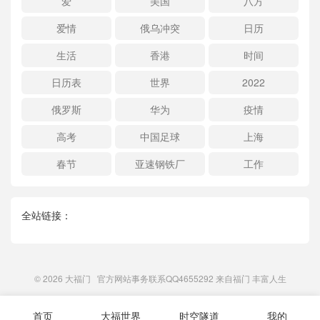
爱
美国
八方
爱情
俄乌冲突
日历
生活
香港
时间
日历表
世界
2022
俄罗斯
华为
疫情
高考
中国足球
上海
春节
亚速钢铁厂
工作
全站链接：
© 2026
大福门
官方网站事务联系QQ4655292 来自
福门
丰富人生
首页
大福世界
时空隧道
我的