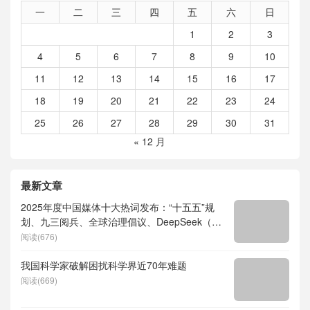
一
二
三
四
五
六
日
1
2
3
4
5
6
7
8
9
10
11
12
13
14
15
16
17
18
19
20
21
22
23
24
25
26
27
28
29
30
31
« 12 月
最新文章
2025年度中国媒体十大热词发布：“十五五”规
划、九三阅兵、全球治理倡议、DeepSeek（深
度求索）、人形机器人、苏超、票根经济、育
阅读(676)
儿补贴、科学素养、网络生态治理
我国科学家破解困扰科学界近70年难题
阅读(669)