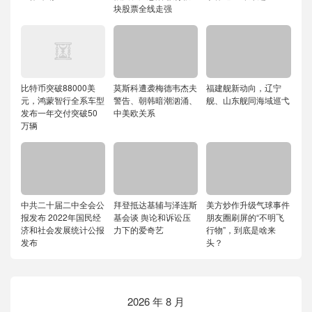
块股票全线走强
比特币突破88000美
莫斯科遭袭梅德韦杰夫
福建舰新动向，辽宁
元，鸿蒙智行全系车型
警告、朝韩暗潮汹涌、
舰、山东舰同海域巡弋
发布一年交付突破50
中美欧关系
万辆
中共二十届二中全会公
拜登抵达基辅与泽连斯
美方炒作升级气球事件
报发布 2022年国民经
基会谈 舆论和诉讼压
朋友圈刷屏的“不明飞
济和社会发展统计公报
力下的爱奇艺
行物”，到底是啥来
发布
头？
2026 年 8 月