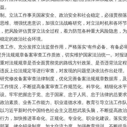
益。
制。立法工作事关国家安全、政治安全和社会稳定，必须贯彻落
思维、增强忧患意识，加强立法战略研究，对立法时机和各环节
，把风险评估贯穿立法全过程，着力防范各种重大风险隐患，为
稳定的政治社会环境。
查工作。充分发挥立法监督作用，严格落实“有件必备、有备必
提升法规规章备案审查工作质效，切实维护国家法治统一。对报
重对法规规章是否全面贯彻党的路线方针政策、是否违背法定程
违反上位法规定等进行审查，对发现的问题坚决依法作出处理。
研究修改备案审查法律制度，优化完善备案法规规章数据库，及
工作情况，不断提高备案审查工作规范化、科学化、精细化水平
设。牢牢把握忠于党、忠于国家、忠于人民、忠于法律的总要求
政治素质、业务工作能力、职业道德水准。教育引导立法工作队
以习近平新时代中国特色社会主义思想武装头脑，不断提高政治
行力，加快推进革命化、正规化、专业化、职业化建设。落实党
部署，健全招录制度，加大交流力度，加强教育培训，不断提升