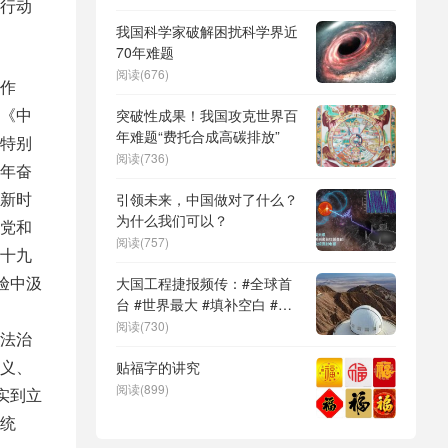
行动
DeepSeek（深度求索）、人
形机器人、苏超、票根经济、
我国科学家破解困扰科学界近
育儿补贴、科学素养、网络生
70年难题
态治理
阅读(676)
作
《中
突破性成果！我国攻克世界百
年难题“费托合成高碳排放”
特别
阅读(736)
年奋
新时
引领未来，中国做对了什么？
为什么我们可以？
党和
阅读(757)
十九
验中汲
大国工程捷报频传：#全球首
台 #世界最大 #填补空白 #突
破关键节点
阅读(730)
法治
义、
贴福字的讲究
阅读(899)
实到立
统