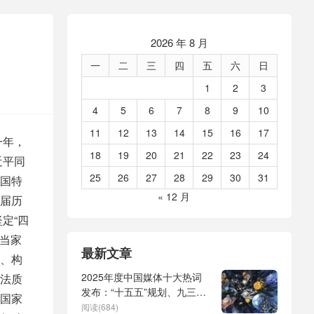
2026 年 8 月
一
二
三
四
五
六
日
1
2
3
4
5
6
7
8
9
10
11
12
13
14
15
16
17
一年，
18
19
20
21
22
23
24
近平同
25
26
27
28
29
30
31
国特
« 12 月
届历
定“四
民当家
最新文章
、构
2025年度中国媒体十大热词
法质
发布：“十五五”规划、九三阅
国家
兵、全球治理倡议、
阅读(684)