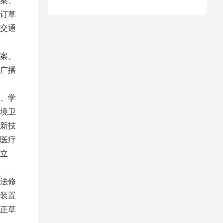
订草
交通
案。
广播
、学
境卫
新技
医疗
立
法修
装置
正草