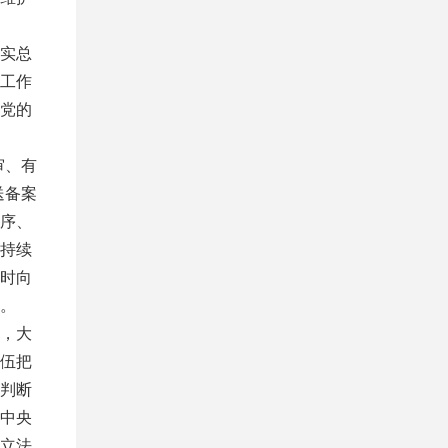
实总
工作
党的
审、有
送备案
序、
持续
时向
。
，大
伍把
判断
中央
立法