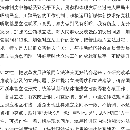
法律制度中都感受到公平正义。贯彻和体现发展全过程人民民主
吸纳民意、汇聚民智的工作机制，积极运用新媒体新技术拓宽社
听取基层立法联系点意见，努力做到民有所呼、我有所应，充分
急盼，加强民生领域立法。对人民群众反映强烈的突出问题，加
管漏洞和短板。加强对立法工作的宣传，把普法融入立法过程，
规，特别是人民群众普遍关心关注、与推动经济社会高质量发展
应立法热点问题，讲好新时代立法工作的成就和故事，不断提升
。
针对性。把改革发展决策同立法决策更好结合起来，在研究改革
虑改革涉及的立法问题，及时提出立法需求和立法建议，确保国
不断丰富立法形式，统筹谋划和整体推进立改废释纂各项工作，
、盲目立法，有效防止部门利益影响。起草、审查法律法规草案
法规应相互衔接，避免出现法律规定之间不一致、不协调、不适
和冲突点，既注重“大块头”，也注重“小快灵”，从“小切口”入
性、可操作性，着力解决现实问题。统筹推进国内法治和涉外法
涉外法律制度短板，加快我国法域外适用的法律体系建设，坚决