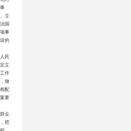
事
。立
治国
项事
设的
人民
定立
工作
，做
相配
案要
群众
，把
程，