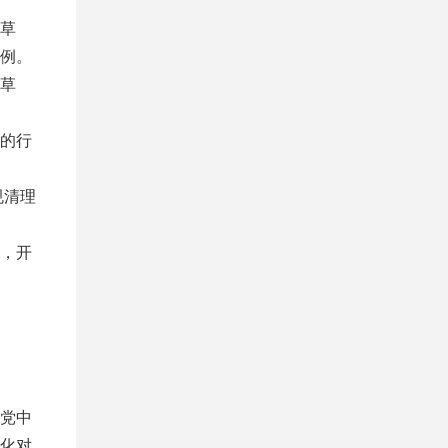
草
例。
草
的行
规清理
，开
党中
化对