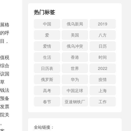
热门标签
中国
俄乌新局
2019
展格
的呼
爱
美国
八方
目，
爱情
俄乌冲突
日历
值税
生活
香港
时间
综合
日历表
世界
2022
议国
俄罗斯
华为
疫情
草
钱法
高考
中国足球
上海
预备
春节
亚速钢铁厂
工作
发票
院关
。
全站链接：
案、