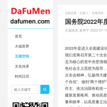
当前位置：
大福门
五维空间
>
>
国务院2022
大福先生 发布于 2022-07-1
首页
大福世界
2022年是进入全面建
我们党将召开第二十次全
五维空间
志为核心的党中央坚强领
文化传承
色社会主义思想为指导，
次全会精神，弘扬伟大建
时间日历
个自信”、做到“两个维
作主、依法治国有机统一

建新发展格局、推动高质
量和效率，以高质量立法