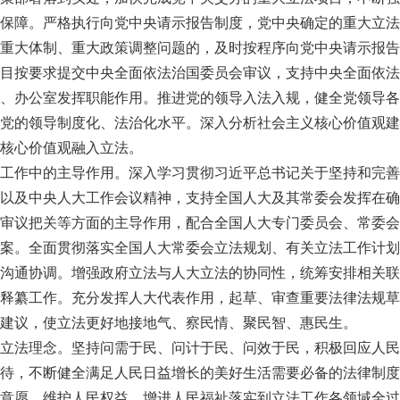
保障。严格执行向党中央请示报告制度，党中央确定的重大立法
重大体制、重大政策调整问题的，及时按程序向党中央请示报告
目按要求提交中央全面依法治国委员会审议，支持中央全面依法
、办公室发挥职能作用。推进党的领导入法入规，健全党领导各
党的领导制度化、法治化水平。深入分析社会主义核心价值观建
核心价值观融入立法。
工作中的主导作用。深入学习贯彻习近平总书记关于坚持和完善
以及中央人大工作会议精神，支持全国人大及其常委会发挥在确
审议把关等方面的主导作用，配合全国人大专门委员会、常委会
案。全面贯彻落实全国人大常委会立法规划、有关立法工作计划
沟通协调。增强政府立法与人大立法的协同性，统筹安排相关联
释纂工作。充分发挥人大代表作用，起草、审查重要法律法规草
建议，使立法更好地接地气、察民情、聚民智、惠民生。
立法理念。坚持问需于民、问计于民、问效于民，积极回应人民
待，不断健全满足人民日益增长的美好生活需要必备的法律制度
意愿、维护人民权益、增进人民福祉落实到立法工作各领域全过