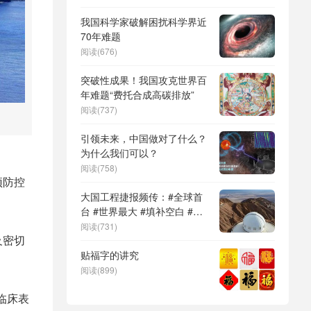
DeepSeek（深度求索）、人
形机器人、苏超、票根经济、
我国科学家破解困扰科学界近
育儿补贴、科学素养、网络生
70年难题
态治理
阅读(676)
突破性成果！我国攻克世界百
年难题“费托合成高碳排放”
阅读(737)
引领未来，中国做对了什么？
为什么我们可以？
阅读(758)
预防控
大国工程捷报频传：#全球首
台 #世界最大 #填补空白 #突
。
破关键节点
阅读(731)
及密切
贴福字的讲究
阅读(899)
临床表