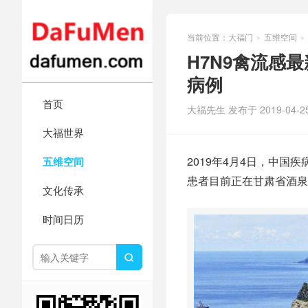
当前位置：
大福门
五维空间
>
>
H7N9禽流感最
病例
首页
大福先生 发布于 2019-04-2
大福世界
2019年4月4日，中国
五维空间
患者目前正在甘肃省酒泉
文化传承
时间日历
