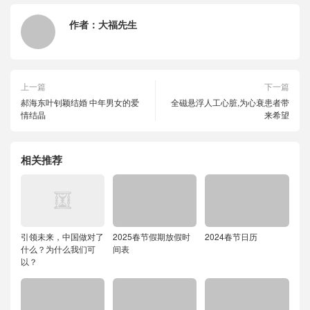
作者：
大福先生
上一篇
下一篇
郝海东叶钊颖结婚 中年男女的爱
全磁悬浮人工心脏,为心衰患者带
情结晶
来希望
相关推荐
引领未来，中国做对了
2025春节假期放假时
2024春节日历
什么？为什么我们可
间表
以？