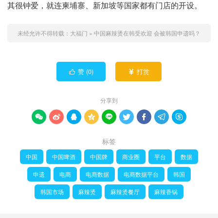
其很钟爱，就连柬埔寨、新加坡等国家都有门店的开设。
未经允许不得转载：
大福门
»
中国麻辣烫在韩受欢迎 会被韩国申遗吗？
赞 (
0
)
打赏


分享到









标签
中国
中国啤酒
中国牌
商业圈
平台
数据
申遗
电商
电商数据
电商数据平台
韩国
韩国市场
麻辣烫
麻辣烫餐厅
麻辣香锅