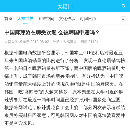
大福门

首页
大福世界
五维空间
文化传承
时间日历

中国麻辣烫在韩受欢迎 会被韩国申遗吗？
大福先生 发布于 2019-08-02
分类：
大福世界
阅读(2112)
根据韩国电商数据平台显示，韩国本土CU便利店对最近五
年来各国啤酒销量的比例进行了分析，发现一直稳居销售榜
第一名的日本啤酒销量有所下降，而中国牌的啤酒销量则大
幅上升，成了韩国市场的新兴“强者”。有分析认为，中国啤
酒销售量能大幅度上升的“幕后功臣”就是中国的麻辣烫。在
韩国，吃“麻辣烫”的人越来越多，原本聚集在大学附近的麻
辣烫餐厅在最近一两年时间里已经扩张到韩国多处商业圈。
根据韩网讨论，麻辣烫吃多了会上瘾，部分网友表示考试结
束后将买材料回家煮，可见韩国网友对中国的麻辣烫喜爱并
不是空穴来风。