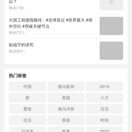
以？
阅读(746)
大国工程捷报频传：#全球首台 #世界最大 #填
补空白 #突破关键节点
阅读(721)
贴福字的讲究
阅读(891)
热门标签
中国
俄乌新局
2019
爱
美国
八方
爱情
俄乌冲突
日历
生活
香港
时间
日历表
世界
2022