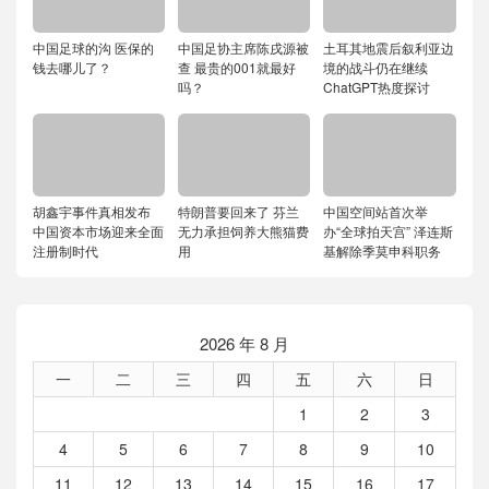
中国足球的沟 医保的
中国足协主席陈戌源被
土耳其地震后叙利亚边
钱去哪儿了？
查 最贵的001就最好
境的战斗仍在继续
吗？
ChatGPT热度探讨
胡鑫宇事件真相发布
特朗普要回来了 芬兰
中国空间站首次举
中国资本市场迎来全面
无力承担饲养大熊猫费
办“全球拍天宫” 泽连斯
注册制时代
用
基解除季莫申科职务
2026 年 8 月
一
二
三
四
五
六
日
1
2
3
4
5
6
7
8
9
10
11
12
13
14
15
16
17