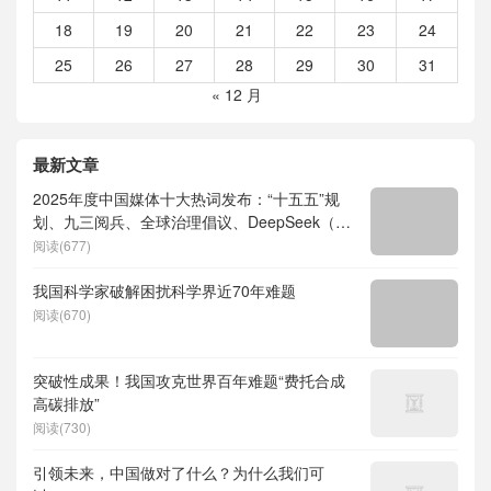
18
19
20
21
22
23
24
25
26
27
28
29
30
31
« 12 月
最新文章
2025年度中国媒体十大热词发布：“十五五”规
划、九三阅兵、全球治理倡议、DeepSeek（深
度求索）、人形机器人、苏超、票根经济、育
阅读(677)
儿补贴、科学素养、网络生态治理
我国科学家破解困扰科学界近70年难题
阅读(670)
突破性成果！我国攻克世界百年难题“费托合成
高碳排放”
阅读(730)
引领未来，中国做对了什么？为什么我们可