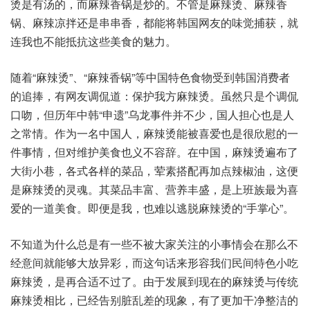
烫是有汤的，而麻辣香锅是炒的。不管是麻辣烫、麻辣香
锅、麻辣凉拌还是串串香，都能将韩国网友的味觉捕获，就
连我也不能抵抗这些美食的魅力。
随着“麻辣烫”、“麻辣香锅”等中国特色食物受到韩国消费者
的追捧，有网友调侃道：保护我方麻辣烫。虽然只是个调侃
口吻，但历年中韩“申遗”乌龙事件并不少，国人担心也是人
之常情。作为一名中国人，麻辣烫能被喜爱也是很欣慰的一
件事情，但对维护美食也义不容辞。在中国，麻辣烫遍布了
大街小巷，各式各样的菜品，荤素搭配再加点辣椒油，这便
是麻辣烫的灵魂。其菜品丰富、营养丰盛，是上班族最为喜
爱的一道美食。即便是我，也难以逃脱麻辣烫的“手掌心”。
不知道为什么总是有一些不被大家关注的小事情会在那么不
经意间就能够大放异彩，而这句话来形容我们民间特色小吃
麻辣烫，是再合适不过了。由于发展到现在的麻辣烫与传统
麻辣烫相比，已经告别脏乱差的现象，有了更加干净整洁的