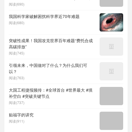
度求索）、人形机器人、苏超、票根经济、育
阅读(690)
儿补贴、科学素养、网络生态治理
我国科学家破解困扰科学界近70年难题
阅读(680)
突破性成果！我国攻克世界百年难题“费托合成
高碳排放”
阅读(745)
引领未来，中国做对了什么？为什么我们可
以？
阅读(763)
大国工程捷报频传：#全球首台 #世界最大 #填
补空白 #突破关键节点
阅读(737)
贴福字的讲究
阅读(911)