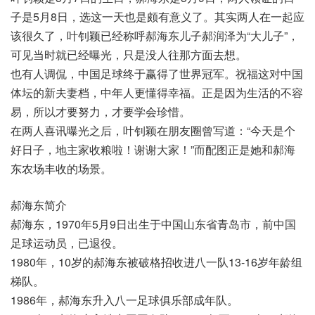
子是5月8日，选这一天也是颇有意义了。其实两人在一起应
该很久了，叶钊颖已经称呼郝海东儿子郝润泽为“大儿子”，
可见当时就已经曝光，只是没人往那方面去想。
也有人调侃，中国足球终于赢得了世界冠军。祝福这对中国
体坛的新夫妻档，中年人更懂得幸福。正是因为生活的不容
易，所以才要努力，才要学会珍惜。
在两人喜讯曝光之后，叶钊颖在朋友圈曾写道：“今天是个
好日子，地主家收粮啦！谢谢大家！”而配图正是她和郝海
东农场丰收的场景。
郝海东简介
郝海东，1970年5月9日出生于中国山东省青岛市，前中国
足球运动员，已退役。
1980年，10岁的郝海东被破格招收进八一队13-16岁年龄组
梯队。
1986年，郝海东升入八一足球俱乐部成年队。