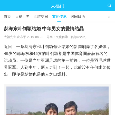
大福门

首页
大福世界
五维空间
文化传承
时间日历

郝海东叶钊颖结婚 中年男女的爱情结晶
大福先生 发布于 2019-08-02
分类：
文化传承
阅读(2205)
近日，一条郝海东和叶钊颖领证结婚的新闻刷爆了各媒体，
49岁的郝海东和45岁的叶钊颖都是中国体育圈赫赫有名的
运动员。一位是当年亚洲足球的第一前锋，一位是羽毛球世
界冠军。人到中年，两人走到了一起，此前没有任何绯闻传
出，即便是结婚也是他人之口爆料。