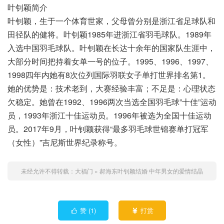
叶钊颖简介
叶钊颖，生于一个体育世家，父母曾分别是浙江省足球队和
田径队的健将。叶钊颖1985年进浙江省羽毛球队。1989年
入选中国羽毛球队。叶钊颖在长达十余年的国家队生涯中，
大部分时间把持着女单一号的位子。1995、1996、1997、
1998四年内她有8次位列国际羽联女子单打世界排名第1。
她的优势是：技术老到，大赛经验丰富；不足是：心理状态
欠稳定。她曾在1992、1996两次当选全国羽毛球”十佳”运动
员，1993年浙江十佳运动员。1996年被选为全国十佳运动
员。2017年9月，叶钊颖获得“最多羽毛球世锦赛单打冠军
（女性）”吉尼斯世界纪录称号。
未经允许不得转载：
大福门
»
郝海东叶钊颖结婚 中年男女的爱情结晶
赞 (
1
)
打赏

