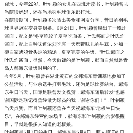
踢球，今年22岁。叶钊颖的女儿在西班牙读书，叶钊颖曾去
当陪读妈妈，还在当地羽毛球俱乐部打球。
在陪读期间，叶钊颖多次晒出美食和网友分享，昔日的羽毛
球世界冠军变身美厨娘。6月21日，叶钊颖曾晒出了一晚炸
酱面，配文是“冬至吃饺子夏至吃面条，叶氏郝面之叶氏炸
酱面，配上自种味道浓烈吃完一天都带味儿的生蒜，外加一
碗自家烤鸡骨头炖的鸡汤，夏至完美的午饭。”叶氏郝面之
叶氏炸酱面，显然，今天做饭的是叶钊颖，郝面自然就是青
岛人郝海东做饭时用的了。
今年5月，叶钊颖曾在湖北黄石的众邦海东青训基地参加了
公益活动，与业余选手打羽毛球，还为足球比赛站台。郝海
东生日当天，国际足联曾发文祝贺，郝海东随后转发“也感
谢国际足联记得曾经做为球员的我，谢谢你们！”，叶钊颖
当天点赞。而且叶钊颖还曾在当天祝郝海东“老板生日快
乐”。在郝海东经营的农场里，郝海东和叶钊颖的合影很醒
目，早就是很多人知道的老板娘。
叶钊颖是5月7日的生日，郝海东是5月9日，两人领证的日