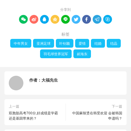
分享到









标签
中年男女
亚洲足球
叶钊颖
爱情
结婚
结晶
羽毛球世界冠军
郝海东
作者：
大福先生
上一篇
下一篇
双胞胎高考700分,好成绩是学霸
中国麻辣烫在韩受欢迎 会被韩国
还是基因带来的？
申遗吗？