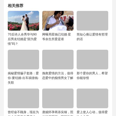
相关推荐
70后诗人余秀华与90
网曝周星驰已结婚 星
简短心痛让爱情有哲理
后男友结婚是“因为爱
爷余生所爱是谁
的话
情”吗？
揭秘爱情骗子套路：爱
挽救爱情的方法，值得
那个爱你的男人，希望
你-要结婚-出车祸借钱-
恋爱中的痴情男女了解
你能珍惜
失联
曾经奋不顾身，现在为
唐嫣怀孕再添实锤，照
爱上使人心动，值得爱