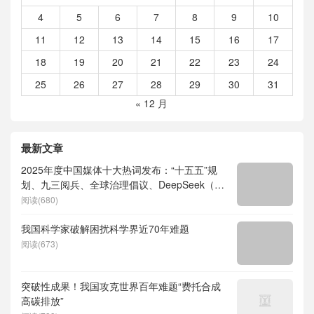
4
5
6
7
8
9
10
11
12
13
14
15
16
17
18
19
20
21
22
23
24
25
26
27
28
29
30
31
« 12 月
最新文章
2025年度中国媒体十大热词发布：“十五五”规
划、九三阅兵、全球治理倡议、DeepSeek（深
度求索）、人形机器人、苏超、票根经济、育
阅读(680)
儿补贴、科学素养、网络生态治理
我国科学家破解困扰科学界近70年难题
阅读(673)
突破性成果！我国攻克世界百年难题“费托合成
高碳排放”