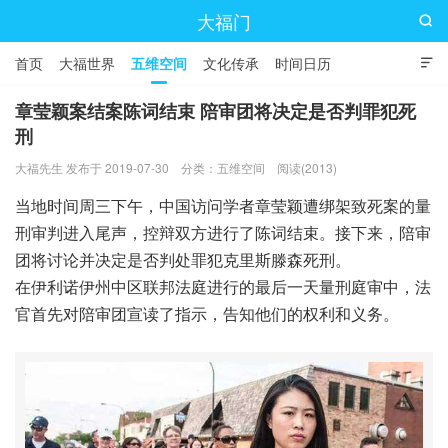
大福门

首页
大福世界
五维空间
文化传承
时间日历

章莹颖案结案陈词结束 陪审团将决定是否判罪犯死
刑
大福先生 发布于 2019-07-30
分类：
五维空间
阅读(2013)
当地时间周三下午，中国访问学者章莹颖遭绑架致死案的量
刑审判进入尾声，控辩双方进行了陈词结束。接下来，陪审
团将讨论并决定是否判处罪犯克里斯滕森死刑。
在伊利诺伊州中区联邦法庭进行的最后一天量刑庭审中，法
官首先对陪审团宣读了指示，告知他们的权利和义务。