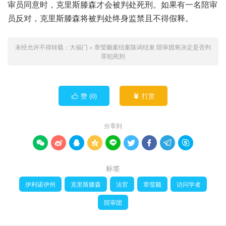
审员同意时，克里斯滕森才会被判处死刑。如果有一名陪审
员反对，克里斯滕森将被判处终身监禁且不得假释。
未经允许不得转载：
大福门
»
章莹颖案结案陈词结束 陪审团将决定是否判
罪犯死刑
赞 (
0
)
打赏


分享到









标签
伊利诺伊州
克里斯滕森
法官
章莹颖
访问学者
陪审团