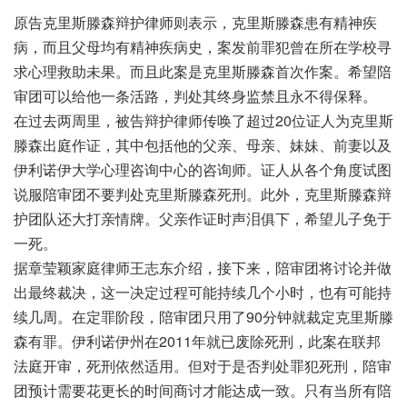
原告克里斯滕森辩护律师则表示，克里斯滕森患有精神疾
病，而且父母均有精神疾病史，案发前罪犯曾在所在学校寻
求心理救助未果。而且此案是克里斯滕森首次作案。希望陪
审团可以给他一条活路，判处其终身监禁且永不得保释。
在过去两周里，被告辩护律师传唤了超过20位证人为克里斯
滕森出庭作证，其中包括他的父亲、母亲、妹妹、前妻以及
伊利诺伊大学心理咨询中心的咨询师。证人从各个角度试图
说服陪审团不要判处克里斯滕森死刑。此外，克里斯滕森辩
护团队还大打亲情牌。父亲作证时声泪俱下，希望儿子免于
一死。
据章莹颖家庭律师王志东介绍，接下来，陪审团将讨论并做
出最终裁决，这一决定过程可能持续几个小时，也有可能持
续几周。在定罪阶段，陪审团只用了90分钟就裁定克里斯滕
森有罪。伊利诺伊州在2011年就已废除死刑，此案在联邦
法庭开审，死刑依然适用。但对于是否判处罪犯死刑，陪审
团预计需要花更长的时间商讨才能达成一致。只有当所有陪