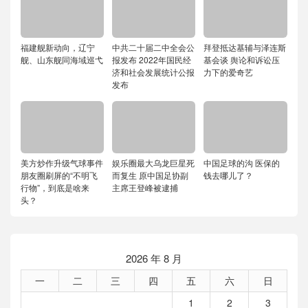
福建舰新动向，辽宁
中共二十届二中全会公
拜登抵达基辅与泽连斯
舰、山东舰同海域巡弋
报发布 2022年国民经
基会谈 舆论和诉讼压
济和社会发展统计公报
力下的爱奇艺
发布
美方炒作升级气球事件
娱乐圈最大乌龙巨星死
中国足球的沟 医保的
朋友圈刷屏的“不明飞
而复生 原中国足协副
钱去哪儿了？
行物”，到底是啥来
主席王登峰被逮捕
头？
2026 年 8 月
一
二
三
四
五
六
日
1
2
3