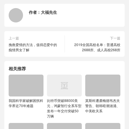
作者：
大福先生
上一篇
下一篇
挽救爱情的方法，值得恋爱中的
2019全国高校名单：普通高校
痴情男女了解
2688所、成人高校268所
相关推荐
我国科学家破解困扰科
比特币突破88000美
莫斯科遭袭梅德韦杰夫
学界近70年难题
元，鸿蒙智行全系车型
警告、朝韩暗潮汹涌、
发布一年交付突破50
中美欧关系
万辆