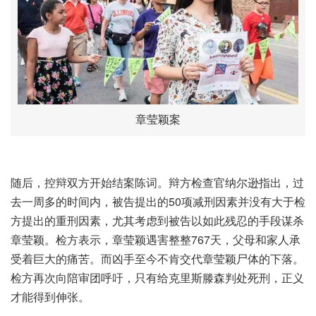
章莹颖案
随后，控辩双方开始结案陈词。辩方检查官纳尔逊指出，过
去一周多的时间内，被告提出的50项减刑因素并没有大于检
方提出的重刑因素，尤其考虑到被告以如此残忍的手段谋杀
章莹颖。检方表示，章莹颖遇害整整767天，父母和家人承
受着巨大的痛苦。而凶手至今不肯交代章莹颖尸体的下落。
检方再次向陪审团呼吁，只有给克里斯滕森判处死刑，正义
才能得到伸张。